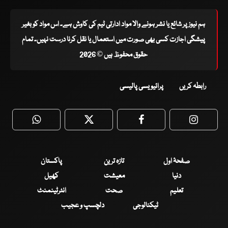
ہم نیوز پر شائع یا نشر ہونے والا مواد ادارتی ٹیم کی کاوش ہے۔ اس مواد کو بغیر
پیشگی اجازت کسی بھی صورت میں استعمال یا نقل کرنا درست نہیں۔ تمام
حقوق محفوظ ہیں © 2026
رابطہ کریں
پرائیویسی پالیسی
WhatsApp
Twitter
Facebook
Faceboo
صفحۂ اول
تازہ ترین
پاکستان
دنیا
معیشت
کھیل
تعلیم
صحت
انٹرٹینمنٹ
ٹیکنالوجی
دلچسپ و عجیب