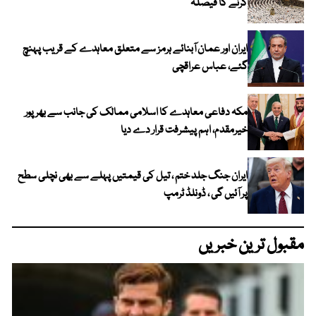
کرنے کا فیصلہ
ایران اور عمان آبنائے ہرمز سے متعلق معاہدے کے قریب پہنچ
گئے، عباس عراقچی
مکہ دفاعی معاہدے کا اسلامی ممالک کی جانب سے بھرپور
خیرمقدم، اہم پیشرفت قرار دے دیا
ایران جنگ جلد ختم ، تیل کی قیمتیں پہلے سے بھی نچلی سطح
پر آئیں گی ، ڈونلڈ ٹرمپ
مقبول ترین خبریں