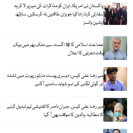
پاکستان نے امریکا، ایران کو مذاکرات کی میز پر لا کر وہ
سفارتی کردار اداکیا جو بڑی طاقتیں نہ کرسکیں، ساؤتھ
ایشین وائسز
جماعت اسلامی کا 16 اگست سے ملک بھر میں بیک
وقت دھرنوں کا اعلان
میر رضا علی کیس: دوسری پوسٹ مارٹم رپورٹ میں تشدد
اور گولی لگنے کے اہم شواہد سامنے آگئے
میر رضا علی کیس، جبران ناصر کا تفتیشی ٹیم تبدیل کرنے
کا مطالبہ، والدین کا موقف بھی آ گیا