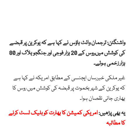
واشنگٹن: ترجمان وائٹ ہاؤس نے کہا ہے کہ یوکرین پر قبضے
کی کوشش میںروس کے 20 ہزار فوجی اور جنگجو ہلاک اور 80
ہزار زخمی ہوئے۔
غیر ملکی خبررساں ایجنسی کے مطابق امریکہ نے کہا ہے
کہ یوکرین کے شہر بخموت پر قبضہ کی کوشش میں روس کا
بھاری جانی نقصان ہوا۔
یہ بھی پڑھیں:
امریکی کمیشن کا بھارت کو بلیک لسٹ کرنے
کا مطالبہ