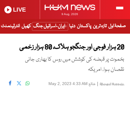
LIVE
9 Aug, 2026
صفحۂ اول
تازہ ترین
پاکستان
دنیا
ایران-اسرائیل جنگ
کھیل
انٹرٹینمنٹ
20 ہزار فوجی اور جنگجو ہلاک، 80 ہزار زخمی
بخموت پر قبضہ کی کوشش میں روس کا بھاری جانی
نقصان ہوا، امریکہ
|
شائع
May 2, 2023 4:33 AM
Ahmed Hussain