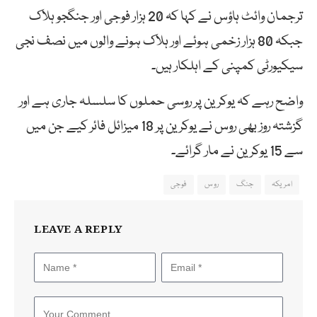
ترجمان وائٹ ہاؤس نے کہا کہ 20 ہزار فوجی اور جنگجو ہلاک
جبکہ 80 ہزار زخمی ہوئے اور ہلاک ہونے والوں میں نصف نجی
سیکیورٹی کمپنی کے اہلکار ہیں۔
واضح رہے کہ یوکرین پر روسی حملوں کا سلسلہ جاری ہے اور
گزشتہ روز بھی روس نے یوکرین پر 18 میزائل فائر کیے جن میں
سے 15 یوکرین نے مار گرائے۔
امریکہ
جنگ
روس
فوجی
LEAVE A REPLY