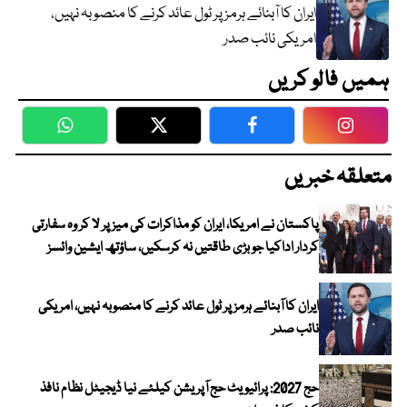
ایران کا آبنائے ہرمز پر ٹول عائد کرنے کا منصوبہ نہیں،
امریکی نائب صدر
ہمیں فالو کریں
WhatsApp
Twitter
Facebook
Faceboo
متعلقہ خبریں
پاکستان نے امریکا، ایران کو مذاکرات کی میز پر لا کر وہ سفارتی
کردار اداکیا جو بڑی طاقتیں نہ کرسکیں، ساؤتھ ایشین وائسز
ایران کا آبنائے ہرمز پر ٹول عائد کرنے کا منصوبہ نہیں، امریکی
نائب صدر
حج 2027: پرائیویٹ حج آپریشن کیلئے نیا ڈیجیٹل نظام نافذ