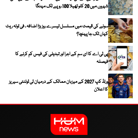
شہروں میں 20 کلو تھیلا 100 روپے تک مہنگا
سونے کی قیمت میں مسلسل تیسرے روز بڑا اضافہ ، فی تولہ ریٹ
کہاں تک جا پہنچا؟
پی ٹی اے کا ای سم کے اجرا اور تبدیلی کی فیس کم کرنے کا
فیصلہ
ورلڈ کپ 2027 کے میزبان ممالک کے درمیان ٹی ٹوئنٹی سیریز
کا اعلان