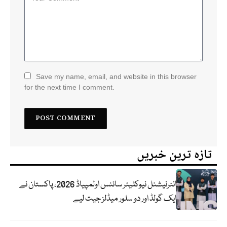
Save my name, email, and website in this browser
for the next time I comment.
تازہ ترین خبریں
انٹرنیشنل نیوکلیئر سائنس اولمپیاڈ 2026، پاکستان نے
ایک گولڈ اور دو سلور میڈلز جیت لیے