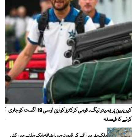
کیریبین پریمیئر لیگ ، قومی کرکٹرز کو این او سی 19 اگست کو جاری
آز
کرنے کا فیصلہ
چھی
ملک بھر میں آٹے کی قیمت میں اضافہ، ایک ہفتے میں کئی