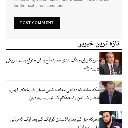
for the next time I comment.
تازہ ترین خبریں
امریکا ایران جنگ بندی معاہدہ آج یا کل متوقع ہے، امریکی
وزیر خزانہ
مکہ مشترکہ دفاعی معاہدہ کسی ملک کے خلاف نہیں،
خطے کے امن و استحکام کے لیے ہے، اردوان
معرکہ حق کے بعد پاکستان کو ایک کے بعد ایک کامیابی
ملی، عطا تارڑ