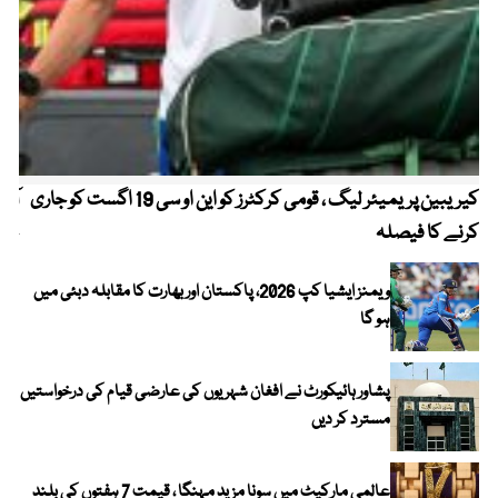
کیریبین پریمیئر لیگ ، قومی کرکٹرز کو این او سی 19 اگست کو جاری
آز
کرنے کا فیصلہ
چھی
ویمنز ایشیا کپ 2026، پاکستان اور بھارت کا مقابلہ دبئی میں
ہو گا
پشاور ہائیکورٹ نے افغان شہریوں کی عارضی قیام کی درخواستیں
مسترد کر دیں
عالمی مارکیٹ میں سونا مزید مہنگا ، قیمت 7 ہفتوں کی بلند