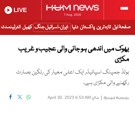
LIVE
7 Aug, 2026
صفحۂ اول
تازہ ترین
پاکستان
دنیا
ایران-اسرائیل جنگ
کھیل
انٹرٹینمنٹ
بھوک میں اندھی ہو جانی والی عجیب و غریب
مکڑی
بولڈ جمپنگ اسپائیڈر ایک اعلیٰ معیار کی رنگین بصارت
رکھنے والی مکڑی ہے۔
|
شائع
April 30, 2023 6:53 AM
Ahmed Hussain