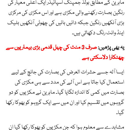
ماہرین کے مطابق بولڈ جمپنگ اسپائیڈر ایک اعلیٰ معیار کی
رنگین بصارت رکھنے والی مکڑی ہے اور اس مکڑی کی مرکزی
بڑی آنکھیں رنگین جبکہ دائیں بائیں کی چھوٹی آنکھیں بلیک
اینڈ وائٹ رنگ دکھاتی ہیں۔
یہ بھی پڑھیں:
صرف 3 منٹ کی چہل قدمی بڑی بیماریوں سے
چھٹکارا دلاسکتی ہے
ایسا آلہ جسے حشرات العرض کی بصارت کی جانچ کے لیے
استعمال کیا جاتا ہے اس آلے کی مدد سے ہی مکڑی کی
بصارت میں کمی کا اندازہ لگایا گیا۔ ماہرین نے مکڑیوں کو دو
گروہوں میں تقسیم کیا اور ان میں سے ایک گروہو کو بھوکا رکھا
گیا۔
مشاہدے سے معلوم ہوا کہ جن مکڑیوں کو بھوکا رکھا گیا ان