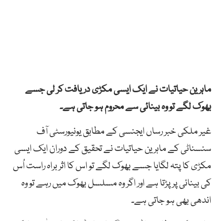
ماہرین حیاتیات نے ایک ایسی مکڑی دریافت کر لی جسے
بھوک لگے تو وہ بینائی سے محروم ہو جاتی ہے۔
غیر ملکی خبر رساں ایجنسی کے مطابق یونیورسٹی آف
سنسناٹی کے ماہرین حیاتیات نے تحقیق کے دوران ایک ایسی
مکڑی کا پتہ لگایا جسے بھوک لگے تو اس کا اثر براہ راست اُس
کی بینائی پر پڑتا ہے اور اگر وہ مسلسل بھوک میں رہے تو وہ
اندھی بھی ہو جاتی ہے۔