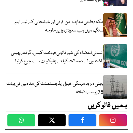
مکہ دفاعی معاہدہ امن، ترقی اور خوشحالی کے لیے اہم
سنگِ میل ہے،سعودی وزیر خارجہ
انسانی اعضاء کی غیر قانونی فروخت کیس، گرفتار چینی
باشندوں نے ضمانت کیلئے ہائیکورٹ سے رجوع کرلیا
بجلی مزید مہنگی، فیول ایڈجسٹمنٹ کی مد میں فی یونٹ
75 پیسے اضافہ
ہمیں فالو کریں
WhatsApp
Twitter
Facebook
Faceboo