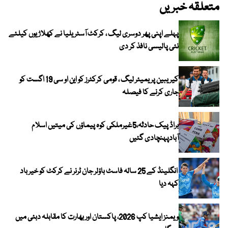
متعلقہ خبریں
پہلے اپنی پھر دوسری لیگ ، کرکٹ آسٹریلیا نے کھلاڑیوں کیلئے
نئی پالیسی نافذ کر دی
کیریبین پریمیئر لیگ ، قومی کرکٹرز کو این او سی 19 اگست کو
جاری کرنے کا فیصلہ
براڈ پیک حادثہ،5غیرملکی کوہ پیماؤں کی میتیں اسلام
آبادپہنچادی گئیں
انگلینڈ کے 25 سالہ فاسٹ باؤلر جان ٹرنر نے کرکٹ کو خیر باد
کہہ دیا
ویمنز ایشیا کپ 2026، پاکستان اور بھارت کا مقابلہ دبئی میں