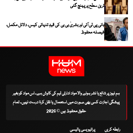
ترین سطح پر پہنچ گئی
بانی پی ٹی آئی اور بشریٰ بی بی کی قیدِ تنہائی کیس، دلائل مکمل،
فیصلہ محفوظ
ہم نیوز پر شائع یا نشر ہونے والا مواد ادارتی ٹیم کی کاوش ہے۔ اس مواد کو بغیر
پیشگی اجازت کسی بھی صورت میں استعمال یا نقل کرنا درست نہیں۔ تمام
حقوق محفوظ ہیں © 2026
رابطہ کریں
پرائیویسی پالیسی