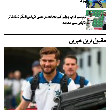
ہو گا
ٹیم سے ڈراپ ہونے کے بعد نعمان علی کی نئی اننگز، لنکاشائر
کاؤنٹی سے معاہدہ
مقبول ترین خبریں