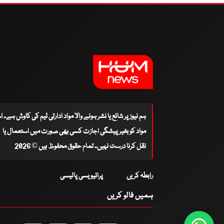
ہم نیوز پر شائع یا نشر ہونے والا مواد ادارتی ٹیم کی کاوش ہے۔ 
مواد کو بغیر پیشگی اجازت کسی بھی صورت میں استعمال یا
نقل کرنا درست نہیں۔ تمام حقوق محفوظ ہیں © 2026
رابطہ کریں
پرائیویسی پالیسی
ہمیں فالو کریں