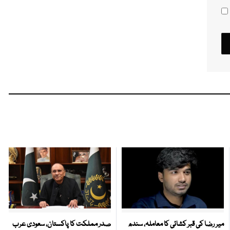
میر رضا کی قبر کشائی کا معاملہ، سندھ
صدر مملکت کا پاکستان، سعودی عرب