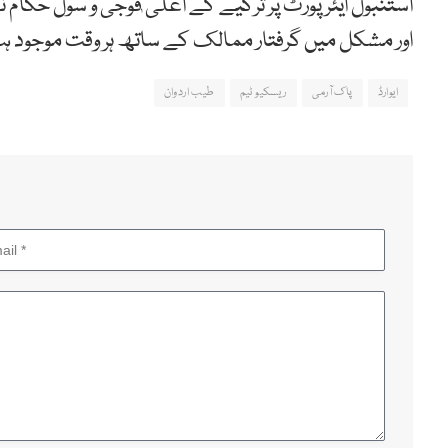
استنبول ایئرپورٹ پر ترکیے کے اعلی ٰفوجی و سول حکام 
اور مشکل میں گرفتار ممالک کے ساتھ ہر وقت موجود ہے
ایوارڈ
پاک آرمی
ریسکیو ٹیم
طیب اردوان