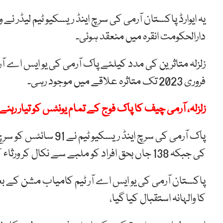
یہ ایوارڈ پاکستان آرمی کی سرچ اینڈ ریسکیو ٹیم لیڈر 
دارالحکومت انقرہ میں منعقد ہوئی۔
فروری 2023 تک متاثرہ علاقے میں موجود رہی۔
زلزلہ، آرمی چیف کا پاک فوج کے تمام یونٹس کو تیار رہنے
کی جبکہ 138 جاں بحق افراد کو ملبے سے نکال کر ورثاء کے حوالے کیا گیا۔
کا والہانہ استقبال کیا گیا،