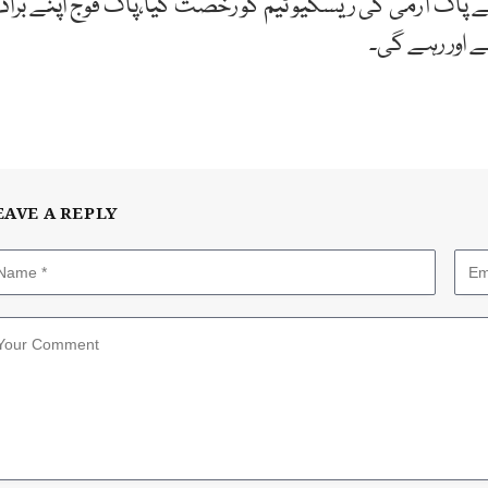
نے پاک آرمی کی ریسکیو ٹیم کو رخصت کیا،پاک فوج اپنے برادر
 اور رہے گی۔
EAVE A REPLY