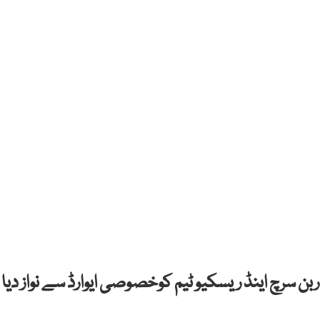
ن سرچ اینڈ ریسکیو ٹیم کوخصوصی ایوارڈ سے نواز دیا