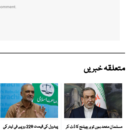
 comment.
متعلقہ خبریں
پیٹرول کی قیمت 228 روپے فی لیٹر کی
مسلمان متحد ہوں تو ہر چیلنج کا ڈٹ کر