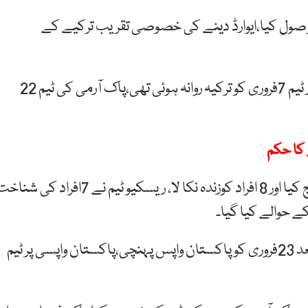
نے وصول کیا،ایوارڈ دینے کی خصوصی تقریب ترکیے کے
زلزلہ متاثرین کی مدد کیلئے پاک آرمی کی یو ایس اے آر ٹیم 7فروری کو ترکیہ روانہ ہوئی تھی،پاک آرمی کی ٹیم 22
 کا حکم
پاک آرمی کی سرچ اینڈ ریسکیو ٹیم نے 91 سائٹس کو سرچ کیا اور 8 افراد کوزندہ نکا لا، ریسکیو ٹیم نے 7افراد کی 
پاکستان آرمی کی یو ایس اے آر ٹیم کامیاب مشن کے بعد 23فروری کو پاکستان واپس پہنچی،پاکستان واپسی پر ٹیم