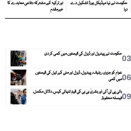
حکومت نے نیا میڈیکل بورڈ تشکیل دے
اور ترکیہ کے مشترکہ دفاعی معاہدے کا
دیا
خیرمقدم
حکومت نے پیٹرول اور ڈیزل کی قیمتوں میں کمی کر دی
0
عوام کو جزوی ریلیف، پیٹرول، ڈیزل اور مٹی کے تیل کی قیمتوں
0
میں کمی
بانی پی ٹی آئی اور بشریٰ بی بی کی قیدِ تنہائی کیس، دلائل مکمل،
0
فیصلہ محفوظ