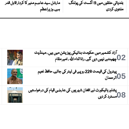
بلدیاتی حلقوں میں 9 اگست کی پولنگ
مارشل سید عاصم منیر کا کردار قابل قدر
ملتوی کردی
ہے، وزیراعظم
آزاد کشمیر میں حکومت بنانیکی پوزیشن میں ہیں ، مینڈیٹ
3
02
چھیننے نہیں دیں گے ، رانا ثناء اللہ ، امیر مقام
پیٹرول کی قیمت 228 روپے فی لیٹر کی جائے، حافظ نعیم
6
05
الرحمان
پشاور ہائیکورٹ نے افغان شہریوں کی عارضی قیام کی درخواستیں
9
08
مسترد کر دیں