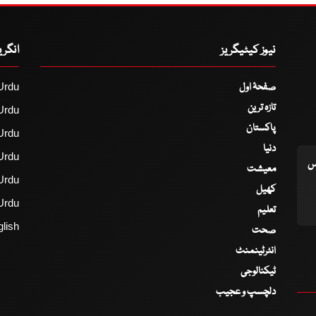
نیوز کیٹیگریز
انگر
صفحۂ اول
Urdu
تازہ ترین
Urdu
پاکستان
Urdu
دنیا
Urdu
اس
معیشت
Urdu
کھیل
Urdu
تعلیم
lish
صحت
انٹرٹینمنٹ
ٹیکنالوجی
دلچسپ و عجیب