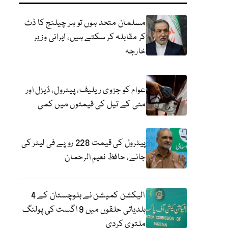
مسلمان متحد ہوں تو ہر چیلنج کا ڈٹ
کر مقابلہ کر سکتے ہیں، ایرانی وزیر
خارجہ
عوام کو جزوی ریلیف، پیٹرول، ڈیزل اور
مٹی کے تیل کی قیمتوں میں کمی
پیٹرول کی قیمت 228 روپے فی لیٹر کی
جائے، حافظ نعیم الرحمان
الیکشن کمیشن نے بلوچستان کے 4
بلدیاتی حلقوں میں 9 اگست کی پولنگ
ملتوی کردی