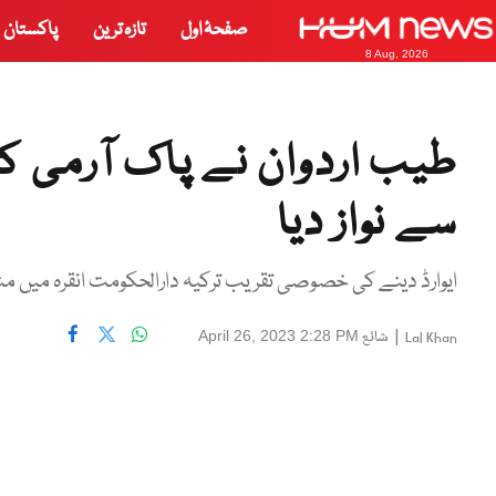
صفحۂ اول
تازہ ترین
پاکستان
8 Aug, 2026
طیب اردوان نے پاک آرمی کی
سے نواز دیا
ایوارڈ دینے کی خصوصی تقریب ترکیہ دارالحکومت انقرہ میں من
|
شائع
April 26, 2023 2:28 PM
Lal Khan