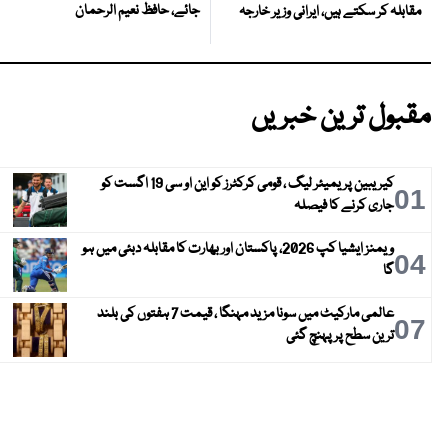
جائے، حافظ نعیم الرحمان
مقابلہ کر سکتے ہیں، ایرانی وزیر خارجہ
مقبول ترین خبریں
کیریبین پریمیئر لیگ ، قومی کرکٹرز کو این او سی 19 اگست کو
01
جاری کرنے کا فیصلہ
ویمنز ایشیا کپ 2026، پاکستان اور بھارت کا مقابلہ دبئی میں ہو
04
گا
عالمی مارکیٹ میں سونا مزید مہنگا ، قیمت 7 ہفتوں کی بلند
07
ترین سطح پر پہنچ گئی