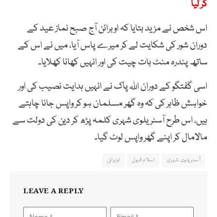
کر لیا
اس شخص نے مزید بتایا کہ اوبرائن آج صبح نماز عید کے
دوران شور کی شکایت لے کر میرے پاس آیا، میں نے اس کے
ساتھ پندرہ منٹ بات چیت کی اور انہیں کھانا کھلایا۔
اسی گفتگو کے دوران اللہ پاک نے انہیں ہدایت نصیب کی اور
خواہش ظاہر کی کہ وہ گھر مسلمان ہو کر واپس جانا چاہتے
ہیں، اس طرح آسٹریلوی شہری کلمہ پڑھ کر دین کی دولت سے
مالامال کر اپنے گھر واپس لوٹ گیا۔
آسٹریلوی شہری
اسلام قبول
اوبرائن
LEAVE A REPLY