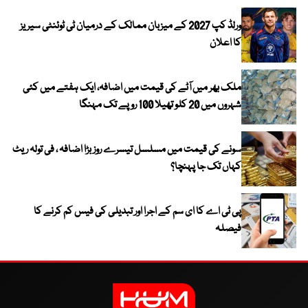
ورلڈ کپ 2027 کے میزبان ممالک کے درمیان ٹی ٹوئنٹی سیریز
کا اعلان
ملک بھر میں آٹے کی قیمت میں اضافہ، ایک ہفتے میں کئی
شہروں میں 20 کلو تھیلا 100 روپے تک مہنگا
سونے کی قیمت میں مسلسل تیسرے روز بڑا اضافہ ، فی تولہ ریٹ
کہاں تک جا پہنچا؟
پی ٹی اے کا ای سم کے اجرا اور تبدیلی کی فیس کم کرنے کا
فیصلہ