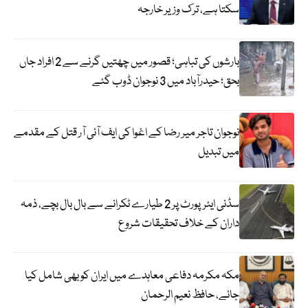
سکتا ہے، ترک وزیر خارجہ
بارشوں کی تباہی؛ قصور میں چھتیں گرنے سے 2 افراد جاں
بحق؛ حیدرآباد میں 3 نوجوان ڈوب گئے
نوجوان تاجر میر رضا کے اغوا کی ایف آئی آر قتل کے مقدمے
میں تبدیل
سڈنی ایئرپورٹ پر 2 طیارے ٹکرانے سے بال بال بچے، ذمہ
داران کے خلاف تحقیقات شروع
مکہ مکرمہ دفاعی معاہدے میں ایران کو بھی شامل کیا
جائے، حافظ نعیم الرحمان