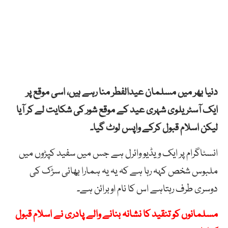
دنیا بھر میں مسلمان عیدالفطر منا رہے ہیں، اسی موقع پر
ایک آسٹریلوی شہری عید کے موقع شور کی شکایت لے کر آیا
لیکن اسلام قبول کرکے واپس لوٹ گیا۔
انسٹاگرام پر ایک ویڈیو وائرل ہے جس میں سفید کپڑوں میں
ملبوس شخص کہہ رہا ہے کہ یہ یہ ہمارا بھائی سڑک کی
دوسری طرف رہتاہے اس کا نام اوبرائن ہے۔
مسلمانوں کو تنقید کا نشانہ بنانے والے پادری نے اسلام قبول