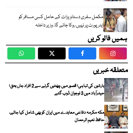
مکمل سفری دستاویزات کے حامل کسی مسافر کو
ایئرپورٹ پر نہیں روکا جائے گا، وزیر داخلہ
ہمیں فالو کریں
WhatsApp
Twitter
Facebook
Faceboo
متعلقہ خبریں
بارشوں کی تباہی؛ قصور میں چھتیں گرنے سے 2 افراد جاں بحق؛
حیدرآباد میں 3 نوجوان ڈوب گئے
مکہ مکرمہ دفاعی معاہدے میں ایران کو بھی شامل کیا جائے،
حافظ نعیم الرحمان