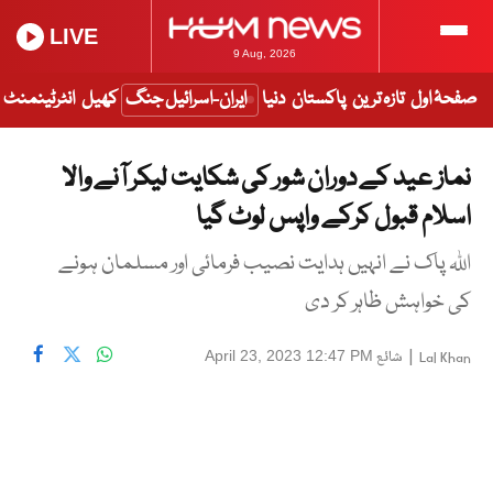
LIVE
9 Aug, 2026
صفحۂ اول
تازہ ترین
پاکستان
دنیا
ایران-اسرائیل جنگ
کھیل
انٹرٹینمنٹ
نماز عید کے دوران شور کی شکایت لیکر آنے والا
اسلام قبول کرکے واپس لوٹ گیا
اللہ پاک نے انہیں ہدایت نصیب فرمائی اور مسلمان ہونے
کی خواہش ظاہر کر دی
|
شائع
April 23, 2023 12:47 PM
Lal Khan