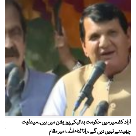
آزاد کشمیر میں حکومت بنانیکی پوزیشن میں ہیں ، مینڈیٹ
عوا
چھیننے نہیں دیں گے ، رانا ثناء اللہ ، امیر مقام
کم