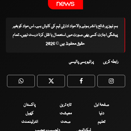
ہم نیوز پر شائع یا نشر ہونے والا مواد ادارتی ٹیم کی کاوش ہے۔ اس مواد کو بغیر
پیشگی اجازت کسی بھی صورت میں استعمال یا نقل کرنا درست نہیں۔ تمام
حقوق محفوظ ہیں © 2026
رابطہ کریں
پرائیویسی پالیسی
WhatsApp
Twitter
Facebook
Faceboo
صفحۂ اول
تازہ ترین
پاکستان
دنیا
معیشت
کھیل
تعلیم
صحت
انٹرٹینمنٹ
ٹیکنالوجی
دلچسپ و عجیب