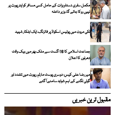
مکمل سفری دستاویزات کے حامل کسی مسافر کو ایئرپورٹ پر
نہیں روکا جائے گا، وزیر داخلہ
لکی مروت میں پولیس اسکواڈ پر فائرنگ، ایک اہلکار شہید
جماعت اسلامی کا 16 اگست سے ملک بھر میں بیک وقت
دھرنوں کا اعلان
میر رضا علی کیس: دوسری پوسٹ مارٹم رپورٹ میں تشدد اور
گولی لگنے کے اہم شواہد سامنے آگئے
مقبول ترین خبریں