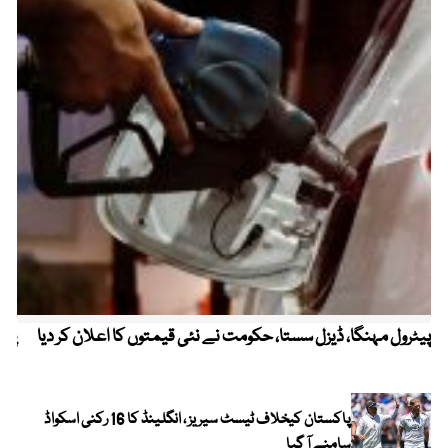
پیٹرول مہنگا، ڈیزل سستا، حکومت نے نئی قیمتوں کا اعلان کر دیا
پنج
پاکستان کیخلاف ٹیسٹ سیریز ، انگلینڈ کا 16 رکنی اسکواڈ
سامنے آ گیا