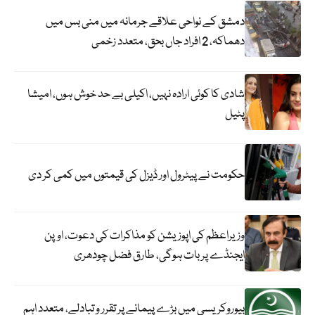
دمشق کے نواحی علاقے جرمانہ میں منی بس میں
دھماکہ، 2 افراد جاں بحق، متعدد زخمی
شادی کا کوئی ارادہ نہیں، اکیلی بے حد خوش ہوں، امیشا
پٹیل
حکومت نے پیٹرول اور ڈیزل کی قیمتوں میں کمی کر دی
وزیراعظم کی اپوزیشن کو مذاکرات کی دعوت، اوپن
ایجنڈے پر بات ہوگی، طارق فضل چودھری
بیوروکریسی میں بڑے پیمانے پر تقرر و تبادلے، متعدد اہم