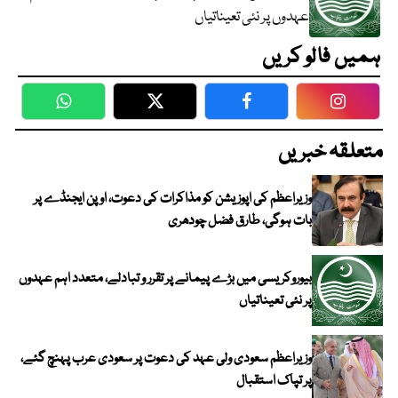
عہدوں پر نئی تعیناتیاں
ہمیں فالو کریں
WhatsApp
Twitter
Facebook
Faceboo
متعلقہ خبریں
وزیراعظم کی اپوزیشن کو مذاکرات کی دعوت، اوپن ایجنڈے پر
بات ہوگی، طارق فضل چودھری
بیوروکریسی میں بڑے پیمانے پر تقرر و تبادلے، متعدد اہم عہدوں
پر نئی تعیناتیاں
وزیراعظم سعودی ولی عہد کی دعوت پر سعودی عرب پہنچ گئے،
پر تپاک استقبال