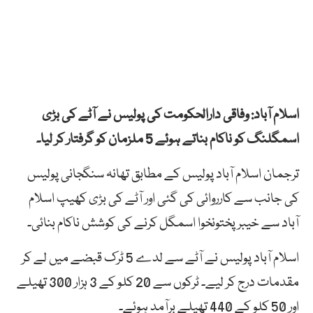
اسلام آباد: وفاقی دارالحکومت کی پولیس نے آٹے کی بڑی
اسمگلنگ کو ناکام بناتے ہوئے 5 ملزمان کو گرفتار کر لیا۔
ترجمان اسلام آباد پولیس کے مطابق تھانہ سنگجانی پولیس
کی جانب سے کارروائی کی گئی اور آٹے کی بڑی کھیپ اسلام
آباد سے خیبر پختونخوا اسمگل کرنے کی کوشش ناکام بنائی۔
اسلام آباد پولیس نے آٹے سے لدے 5 ٹرک قبضے میں لے کر
مقدمات درج کر لیے۔ ٹرکوں سے 20 کلو کے 3 ہزار 300 تھیلے
اور 50 کلو کے 440 تھیلے برآمد ہوئے۔