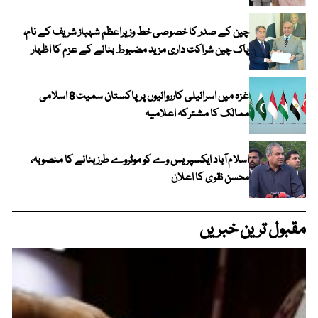
چین کے صدر کا خصوصی خط وزیراعظم شہباز شریف کے نام،
پاک چین شراکت داری مزید مضبوط بنانے کے عزم کا اظہار
غزہ میں اسرائیلی کارروائیوں پر پاکستان سمیت 8 اسلامی
ممالک کا مشترکہ اعلامیہ
اسلام آباد ایکسپریس وے کو موٹروے طرز بنانے کا منصوبہ،
محسن نقوی کا اعلان
مقبول ترین خبریں