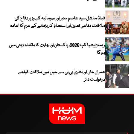
فیلڈ مارشل سید عاصم منیر اور صومالیہ کے وزیر دفاع کی
ملاقات، دفاعی تعاون اور استعدادِ کار بڑھانے کے عزم کا اعادہ
ویمنز ایشیا کپ 2026، پاکستان اور بھارت کا مقابلہ دبئی میں
ہو گا
عمران خان اور بشریٰ بی بی سے جیل میں ملاقات کیلئے
درخواست دائر