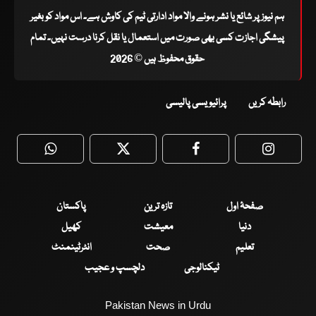
ہم نیوز پر شائع یا نشر ہونے والا مواد ادارتی ٹیم کی کاوش ہے۔ اس مواد کو بغیر
پیشگی اجازت کسی بھی صورت میں استعمال یا نقل کرنا درست نہیں۔ تمام
حقوق محفوظ ہیں © 2026
رابطہ کریں
پرائیویسی پالیسی
WhatsApp
Twitter
Facebook
Faceboo
صفحۂ اول
تازہ ترین
پاکستان
دنیا
معیشت
کھیل
تعلیم
صحت
انٹرٹینمنٹ
ٹیکنالوجی
دلچسپ و عجیب
Pakistan News in Urdu