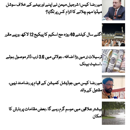
میر رضا کیس؛ شرجیل میمن نے اپنے اور بیٹے کے خلاف سوشل
میڈیا مہم چلانے کا الزام کس پر لگایا؟
اگلے سال کیلئے 40 روزہ حج اسکیم کا پیکیج 12 لاکھ روپے مقرر
ترسیلات زر میں بڑا اضافہ ، جولائی میں 3.6 ارب ڈالر موصول ہوئے
، اسٹیٹ بینک
میر رضا کیس میں جوڈیشل کمیشن کے قیام پر رضامند نہیں،
مقتول کے والد
بیشتر علاقوں میں موسم گرم رہے گا ، بعض مقامات پر بارش کا
امکان