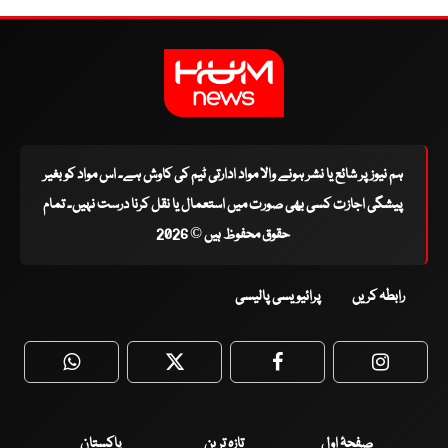
ہم نیوز پر شائع یا نشر ہونے والا مواد ادارتی ٹیم کی کاوش ہے۔ اس مواد کو بغیر
پیشگی اجازت کسی بھی صورت میں استعمال یا نقل کرنا درست نہیں۔ تمام
حقوق محفوظ ہیں © 2026
رابطہ کریں
پرائیویسی پالیسی
WhatsApp
Twitter
Facebook
Faceboo
صفحۂ اول
تازہ ترین
پاکستان