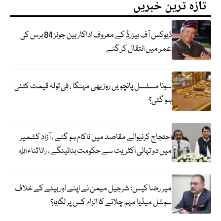
تازہ ترین خبریں
ڈیوکس آف ہیزرڈ کے معروف اداکار بین جونز 84 برس کی
عمر میں انتقال کر گئے
سونا مسلسل پانچویں روز بھی مہنگا ، فی تولہ قیمت کتنی
ہو گئی؟
احتجاج کرنیوالے مقاصد میں ناکام ہو گئے ، آزاد کشمیر
میں دو تہائی اکثریت سے حکومت بنائینگے ، رانا ثناء اللہ
میر رضا کیس؛ شرجیل میمن نے اپنے اور بیٹے کے خلاف
سوشل میڈیا مہم چلانے کا الزام کس پر لگایا؟