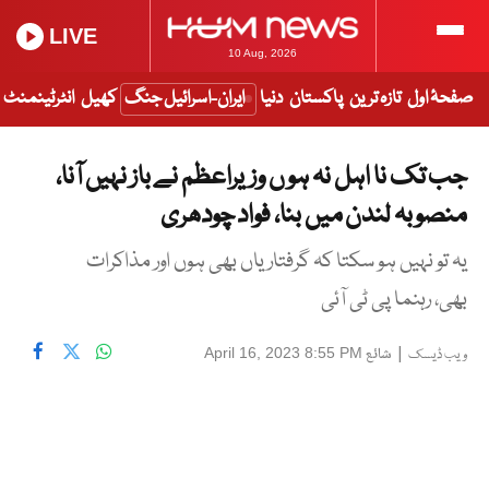
LIVE
10 Aug, 2026
صفحۂ اول
تازہ ترین
پاکستان
دنیا
ایران-اسرائیل جنگ
کھیل
انٹرٹینمنٹ
جب تک نا اہل نہ ہو ں وزیراعظم نے باز نہیں آنا،
منصوبہ لندن میں بنا، فواد چودھری
یہ تو نہیں ہو سکتا کہ گرفتاریاں بھی ہوں اور مذاکرات
بھی، رہنما پی ٹی آئی
|
شائع
April 16, 2023 8:55 PM
ویب ڈیسک