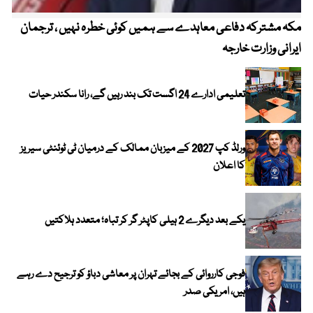
مکہ مشترکہ دفاعی معاہدے سے ہمیں کوئی خطرہ نہیں ، ترجمان
4 روز میں سونے کی قیمت میں بڑا اضافہ
ایرانی وزارت خارجہ
تعلیمی ادارے 24 اگست تک بند رہیں گے، رانا سکندر حیات
ورلڈ کپ 2027 کے میزبان ممالک کے درمیان ٹی ٹوئنٹی سیریز
کا اعلان
یکے بعد دیگرے 2 ہیلی کاپٹر گر کر تباہ؛ متعدد ہلاکتیں
فوجی کارروائی کے بجائے تہران پر معاشی دباؤ کو ترجیح دے رہے
ہیں، امریکی صدر