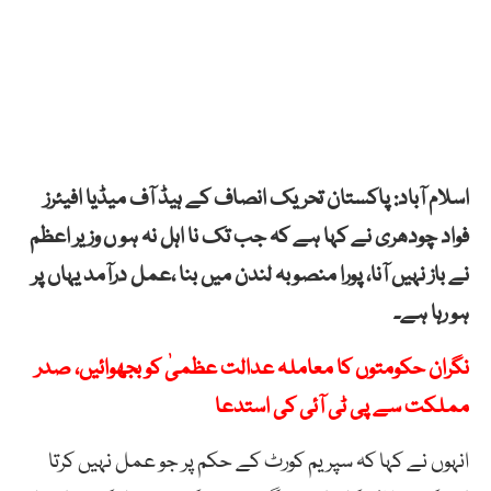
اسلام آباد: پاکستان تحریک انصاف کے ہیڈ آف میڈیا افیئرز
فواد چودھری نے کہا ہے کہ جب تک نا اہل نہ ہو ں وزیر اعظم
نے باز نہیں آنا، پورا منصوبہ لندن میں بنا ،عمل درآمد یہاں پر
ہو رہا ہے۔
نگران حکومتوں کا معاملہ عدالت عظمیٰ کو بجھوائیں، صدر
مملکت سے پی ٹی آئی کی استدعا
انہوں نے کہا کہ سپریم کورٹ کے حکم پر جو عمل نہیں کرتا