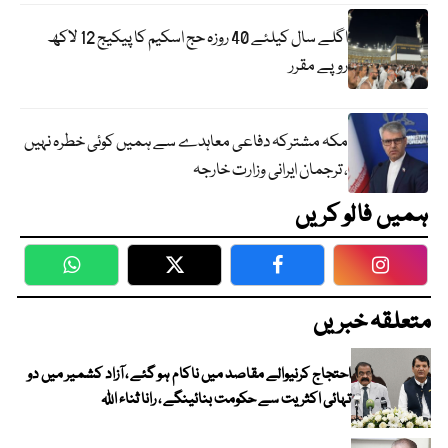
اگلے سال کیلئے 40 روزہ حج اسکیم کا پیکیج 12 لاکھ
روپے مقرر
مکہ مشترکہ دفاعی معاہدے سے ہمیں کوئی خطرہ نہیں
، ترجمان ایرانی وزارت خارجہ
ہمیں فالو کریں
WhatsApp
Twitter
Facebook
Faceboo
متعلقہ خبریں
احتجاج کرنیوالے مقاصد میں ناکام ہو گئے ، آزاد کشمیر میں دو
تہائی اکثریت سے حکومت بنائینگے ، رانا ثناء اللہ