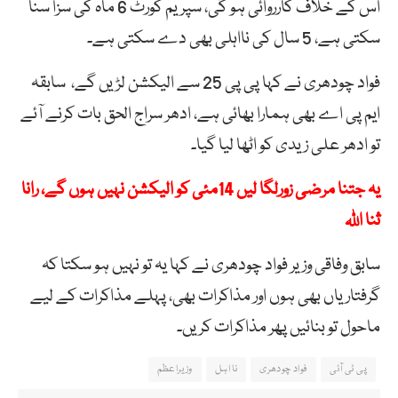
اس کے خلاف کارروائی ہو گی، سپریم کورٹ 6 ماہ کی سزا سنا
سکتی ہے، 5 سال کی نااہلی بھی دے سکتی ہے۔
فواد چودھری نے کہا پی پی 25 سے الیکشن لڑیں گے، سابقہ
ایم پی اے بھی ہمارا بھائی ہے، ادھر سراج الحق بات کرنے آئے
تو ادھر علی زیدی کو اٹھا لیا گیا۔
یہ جتنا مرضی زورلگا لیں 14مئی کو الیکشن نہیں ہوں گے، رانا
ثنا اللہ
سابق وفاقی وزیر فواد چودھری نے کہا یہ تو نہیں ہو سکتا کہ
گرفتاریاں بھی ہوں اور مذاکرات بھی، پہلے مذاکرات کے لیے
ماحول تو بنائیں پھر مذاکرات کریں۔
پی ٹی آئی
فواد چودھری
نا اہل
وزیراعظم