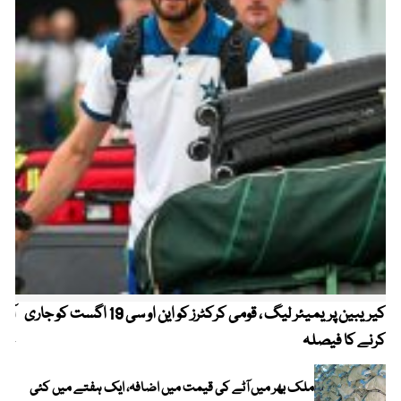
کیریبین پریمیئر لیگ ، قومی کرکٹرز کو این او سی 19 اگست کو جاری
آز
کرنے کا فیصلہ
چھی
ملک بھر میں آٹے کی قیمت میں اضافہ، ایک ہفتے میں کئی