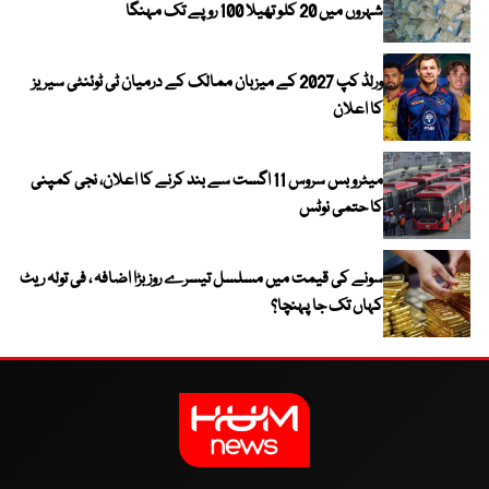
شہروں میں 20 کلو تھیلا 100 روپے تک مہنگا
ورلڈ کپ 2027 کے میزبان ممالک کے درمیان ٹی ٹوئنٹی سیریز
کا اعلان
میٹرو بس سروس 11 اگست سے بند کرنے کا اعلان، نجی کمپنی
کا حتمی نوٹس
سونے کی قیمت میں مسلسل تیسرے روز بڑا اضافہ ، فی تولہ ریٹ
کہاں تک جا پہنچا؟