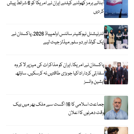
آبنائے ہرمز کھولنے کیلئے ایران نے امریکا کو 6 شرائط پیش
کر دیں
انٹرنیشنل نیوکلیئر سائنس اولمپیاڈ 2026، پاکستان نے
ایک گولڈ اور دو سلور میڈلز جیت لیے
پاکستان نے امریکا، ایران کو مذاکرات کی میز پر لا کر وہ
سفارتی کردار اداکیا جو بڑی طاقتیں نہ کرسکیں، ساؤتھ
ایشین وائسز
جماعت اسلامی کا 16 اگست سے ملک بھر میں بیک
وقت دھرنوں کا اعلان