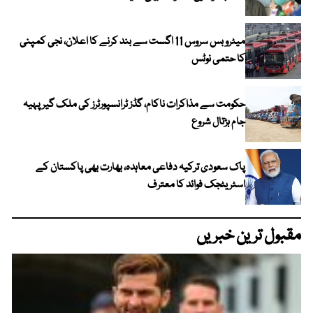
میٹرو بس سروس 11 اگست سے بند کرنے کا اعلان، نجی کمپنی
کا حتمی نوٹس
حکومت سے مذاکرات ناکام، گڈز ٹرانسپورٹرز کی ملک گیر پہیہ
جام ہڑتال شروع
پاک سعودی ترکیہ دفاعی معاہدہ، بھارت بھی پاکستان کے
اسٹریٹجک فوائد کا معترف
مقبول ترین خبریں