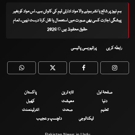
ہم نیوز پر شائع یا نشر ہونے والا مواد ادارتی ٹیم کی کاوش ہے۔ اس مواد کو بغیر
پیشگی اجازت کسی بھی صورت میں استعمال یا نقل کرنا درست نہیں۔ تمام
حقوق محفوظ ہیں © 2026
رابطہ کریں
پرائیویسی پالیسی
WhatsApp
Twitter
Facebook
Faceboo
صفحۂ اول
تازہ ترین
پاکستان
دنیا
معیشت
کھیل
تعلیم
صحت
انٹرٹینمنٹ
ٹیکنالوجی
دلچسپ و عجیب
Pakistan News in Urdu