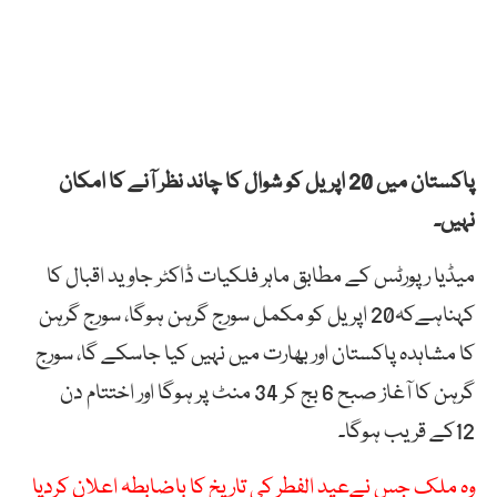
پاکستان میں 20 اپریل کو شوال کا چاند نظر آنے کا امکان
نہیں۔
میڈیا رپورٹس کے مطابق ماہر فلکیات ڈاکٹر جاوید اقبال کا
کہناہےکہ20 اپریل کو مکمل سورج گرہن ہوگا، سورج گرہن
کا مشاہدہ پاکستان اور بھارت میں نہیں کیا جاسکے گا، سورج
گرہن کا آغاز صبح 6 بج کر 34 منٹ پر ہوگا اور اختتام دن
12کے قریب ہوگا۔
وہ ملک جس نےعید الفطر کی تاریخ کا باضابطہ اعلان کردیا