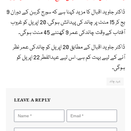
ڈاکٹر جاوید اقبال کا مزید کہنا ہے کہ سورج گرہن کے دوران 9
بج کر 15 منٹ پر چاند کی پیدائش ہوگی، 20 اپریل کو غروب
آفتاب کے وقت چاندکی عمر 9 گھنٹے 45 منٹ ہوگی۔
ڈاکٹر جاوید اقبال کے مطابق 20 اپریل کو چاندکی عمر نظر
آنے کے لیے بہت کم ہے، اس لیے عیدالفطر 22 اپریل کو
ہوگی۔
عید چاند
LEAVE A REPLY