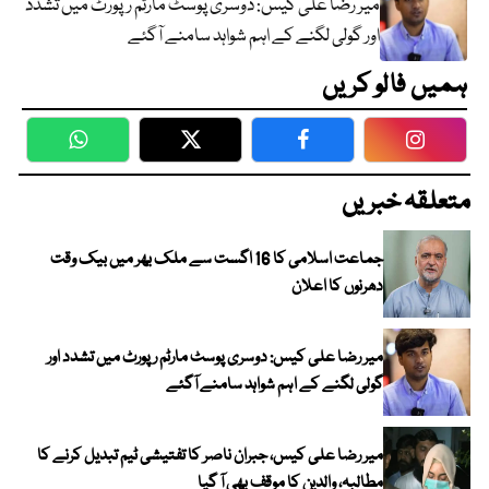
میر رضا علی کیس: دوسری پوسٹ مارٹم رپورٹ میں تشدد
اور گولی لگنے کے اہم شواہد سامنے آگئے
ہمیں فالو کریں
WhatsApp
Twitter
Facebook
Faceboo
متعلقہ خبریں
جماعت اسلامی کا 16 اگست سے ملک بھر میں بیک وقت
دھرنوں کا اعلان
میر رضا علی کیس: دوسری پوسٹ مارٹم رپورٹ میں تشدد اور
گولی لگنے کے اہم شواہد سامنے آگئے
میر رضا علی کیس، جبران ناصر کا تفتیشی ٹیم تبدیل کرنے کا
مطالبہ، والدین کا موقف بھی آ گیا