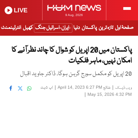
LIVE
9 Aug, 2026
صفحۂ اول
تازہ ترین
پاکستان
دنیا
ایران-اسرائیل جنگ
کھیل
انٹرٹینمنٹ
پاکستان میں 20 اپریل کو شوال کا چاند نظر آنے کا
امکان نہیں، ماہر فلکیات
20 اپریل کو مکمل سورج گرہن ہوگا، ڈاکٹر جاوید اقبال
|
شائع
|
اپ ڈیٹ
April 14, 2023 6:27 PM
ویب ڈیسک
|
May 15, 2026 4:32 PM