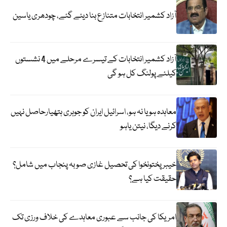
آزاد کشمیر انتخابات متنازع بنا دیئے گئے، چودھری یاسین
آزاد کشمیر انتخابات کے تیسرے مرحلے میں 4 نشستوں
کیلئے پولنگ کل ہو گی
معاہدہ ہو یا نہ ہو، اسرائیل ایران کو جوہری ہتھیارحاصل نہیں
کرنے دیگا، نیتن یاہو
خیبر پختونخوا کی تحصیل غازی صوبہ پنجاب میں شامل؟
حقیقت کیا ہے؟
امریکا کی جانب سے عبوری معاہدے کی خلاف ورزی تک