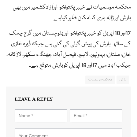
محکمہ موسمیات نے خیبرپختونخوا اورآزادکشمیر میں بھی
بارش اور ژالہ باری کا امکان ظاہر کیاہے۔
17اور 18 اپریل کو خیبرپختونخوا اوربلوچستان میں گرج چمک
کے ساتھ بارش کی پیش گوئی کی گئی ہے جبکہ ڈیرہ غازی
خان، ملتان، بہاولپور، لاہور، فیصل آباد، جھنگ، سکھر، لاڑکانہ،
جیکب آباد میں 17اور 18 اپریل کوبارش متوقع ہے۔
بارش
محکمہ موسمیات
LEAVE A REPLY