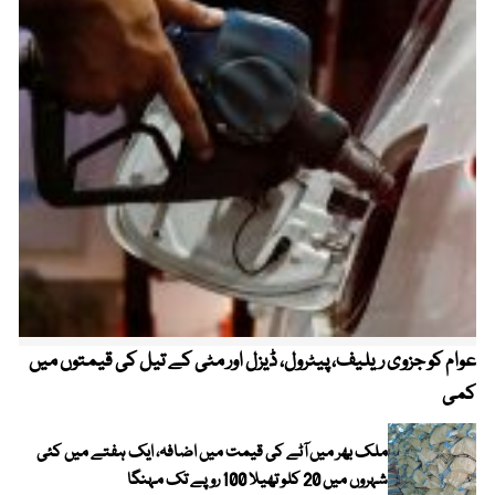
عوام کو جزوی ریلیف، پیٹرول، ڈیزل اور مٹی کے تیل کی قیمتوں میں
4 روز میں سونے کی قیمت میں بڑا اضافہ
کمی
ملک بھر میں آٹے کی قیمت میں اضافہ، ایک ہفتے میں کئی
شہروں میں 20 کلو تھیلا 100 روپے تک مہنگا