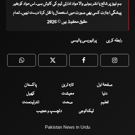
ہم نیوز پر شائع یا نشر ہونے والا مواد ادارتی ٹیم کی کاوش ہے۔ اس مواد کو بغیر
پیشگی اجازت کسی بھی صورت میں استعمال یا نقل کرنا درست نہیں۔ تمام
حقوق محفوظ ہیں © 2026
رابطہ کریں
پرائیویسی پالیسی
WhatsApp
Twitter
Facebook
Faceboo
صفحۂ اول
تازہ ترین
پاکستان
دنیا
معیشت
کھیل
تعلیم
صحت
انٹرٹینمنٹ
ٹیکنالوجی
دلچسپ و عجیب
Pakistan News in Urdu