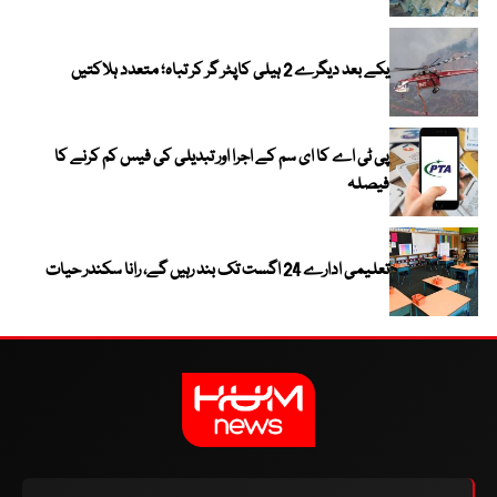
یکے بعد دیگرے 2 ہیلی کاپٹر گر کر تباہ؛ متعدد ہلاکتیں
پی ٹی اے کا ای سم کے اجرا اور تبدیلی کی فیس کم کرنے کا
فیصلہ
تعلیمی ادارے 24 اگست تک بند رہیں گے، رانا سکندر حیات