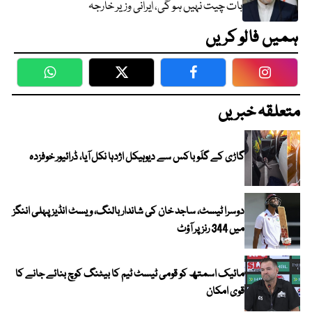
بات چیت نہیں ہو گی، ایرانی وزیر خارجہ
ہمیں فالو کریں
WhatsApp
Twitter
Facebook
Faceboo
متعلقہ خبریں
گاڑی کے گلَو باکس سے دیوہیکل اژدہا نکل آیا، ڈرائیور خوفزدہ
دوسرا ٹیسٹ، ساجد خان کی شاندار بالنگ، ویسٹ انڈیز پہلی اننگز
میں 344 رنز پر آؤٹ
مائیک اسمتھ کو قومی ٹیسٹ ٹیم کا بیٹنگ کوچ بنائے جانے کا
قوی امکان