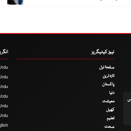
نیوز کیٹیگریز
انگر
صفحۂ اول
Urdu
تازہ ترین
Urdu
پاکستان
Urdu
دنیا
Urdu
اس
معیشت
Urdu
کھیل
Urdu
تعلیم
lish
صحت