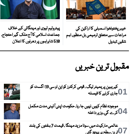
پیٹرولیم لیوی اور مہنگائی کے خلاف
خیبرپختونخوا اسمبلی کا اراکین کی
جماعت اسلامی کا آج ملک گیر احتجاج،
مراعات سے متعلق ترمیمی بل منظور، اہم
510 شاہراہوں پر دھرنوں کا اعلان
شقیں تبدیل
مقبول ترین خبریں
کیریبین پریمیئر لیگ ، قومی کرکٹرز کو این او سی 19 اگست کو
01
جاری کرنے کا فیصلہ
موجودہ نظام کہیں نہیں جا رہا، حکومت اپنی آئینی مدت مکمل
04
کرے گی، وزیر داخلہ
عالمی مارکیٹ میں سونا مزید مہنگا ، قیمت 7 ہفتوں کی بلند
07
ترین سطح پر پہنچ گئی