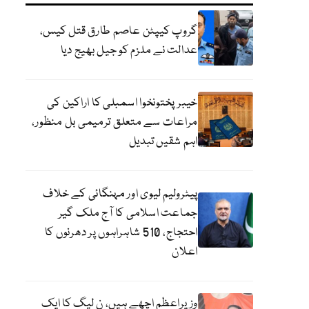
گروپ کیپٹن عاصم طارق قتل کیس،
عدالت نے ملزم کو جیل بھیج دیا
خیبرپختونخوا اسمبلی کا اراکین کی
مراعات سے متعلق ترمیمی بل منظور،
اہم شقیں تبدیل
پیٹرولیم لیوی اور مہنگائی کے خلاف
جماعت اسلامی کا آج ملک گیر
احتجاج، 510 شاہراہوں پر دھرنوں کا
اعلان
وزیراعظم اچھے ہیں، ن لیگ کا ایک