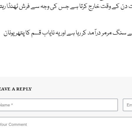
ن کے وقت خارج کرتا ہے جس کی وجہ سے فرش ٹھنڈا رہتا
مرمر درآمد کر رہا ہے اور یہ نایاب قسم کا پتھر یونان
EAVE A REPLY