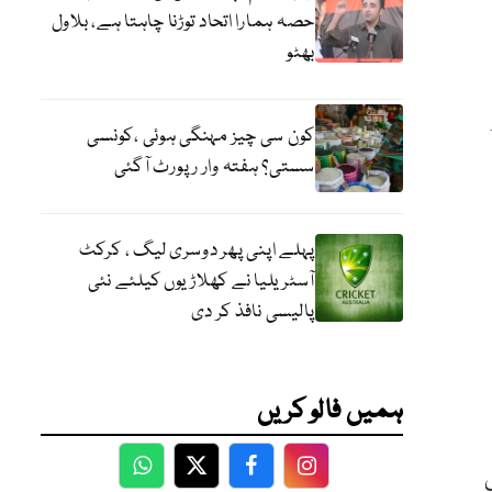
حصہ ہمارا اتحاد توڑنا چاہتا ہے، بلاول
بھٹو
کون سی چیز مہنگی ہوئی ،کونسی
سستی؟ ہفتہ وار رپورٹ آگئی
پہلے اپنی پھر دوسری لیگ ، کرکٹ
آسٹریلیا نے کھلاڑیوں کیلئے نئی
پالیسی نافذ کر دی
ہمیں فالو کریں
ی
WhatsApp
Twitter
Facebook
Facebook