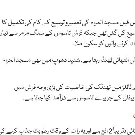
 عرب کے شاہ خالد بن عبدالعزیز نے تقریباً 48 برس قبل مسجد الحرام کی تعمیر و توسیع کے کام کی تکمیل کا
وسیع کی گئی تھی جبکہ فرش تاسوس کے سنگ مرمر سے تیار
دا کرنے والوں کو سکون ملا۔
 انتہائی ٹھنڈا رہتا ہے، شدید دھوپ میں بھی مسجد الحرام
کے ٹائلز میں ٹھنڈک کی خاصیت کی بڑی وجہ فرش میں
ونان کے جزیرے تاسوس سے درآمد کیا جاتا ہے۔
رپورٹ کے مطابق منفرد قسم کے اس سنگ مرمر کی موٹائی تقریباً 2 انچ ہے اور یہ رات کے وقت رطوبت جذب کرنے ک