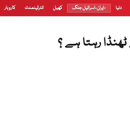
دنیا
ایران-اسرائیل جنگ
کھیل
انٹرٹینمنٹ
کاروبار
ھنڈا رہتا ہے ؟