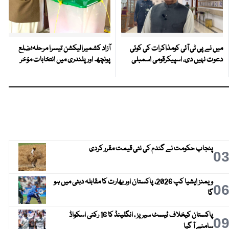
میں نے پی ٹی آئی کومذاکرات کی کوئی
آزاد کشمیرالیکشن تیسرا مرحلہ؛ضلع
دعوت نہیں دی، اسپیکرقومی اسمبلی
پونچھ اور پلندری میں انتخابات مؤخر
پنجاب حکومت نے گندم کی نئی قیمت مقرر کردی
0
ویمنز ایشیا کپ 2026، پاکستان اور بھارت کا مقابلہ دبئی میں ہو
0
گا
پاکستان کیخلاف ٹیسٹ سیریز ، انگلینڈ کا 16 رکنی اسکواڈ
0
سامنے آ گیا