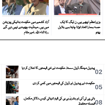
وزیراعظم اچھے ہیں، ن لیگ کا ایک
آزاد کشمیر میں حکومت بنانیکی پوزیشن
حصہ ہمارا اتحاد توڑنا چاہتا ہے، بلاول
میں ہیں ، مینڈیٹ چھیننے نہیں دیں گے
بھٹو
، رانا ثناء اللہ ، امیر مقام
پیٹرول مہنگا، ڈیزل سستا، حکومت نے نئی قیمتوں کا اعلان کر دیا
3
02
حکومت نے پیٹرول اور ڈیزل کی قیمتوں میں کمی کر دی
6
05
بانی پی ٹی آئی اور بشریٰ بی بی کی قیدِ تنہائی کیس، دلائل مکمل،
9
08
فیصلہ محفوظ