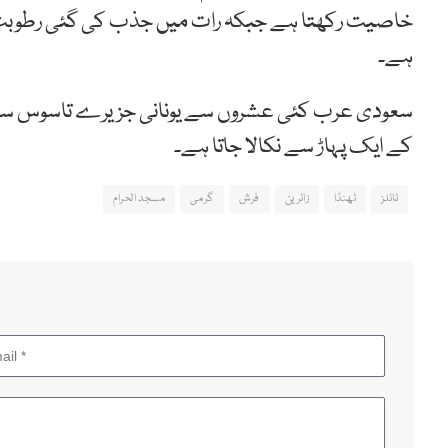
خاصیت رکھتا ہے جبکہ رات میں جذب کی گئی رطوبت د
ہے۔
سعودی عرب کئی عشروں سے یونانی جزیرے تاسوس سے سنگ 
کے ایک پہاڑ سے نکالا جاتا ہے۔
ٹائلز
ٹھنڈا
زائرین
فرش
گرمی
مسجد الحرام