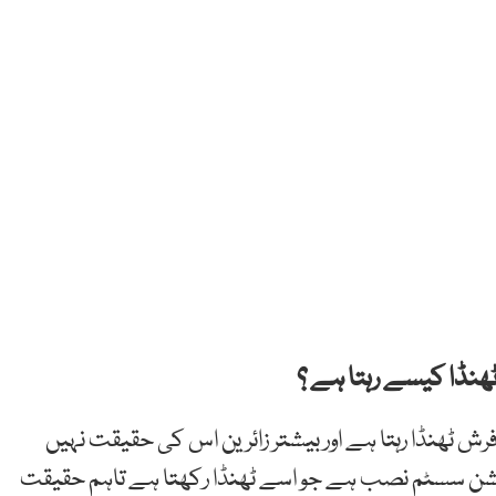
ھنڈا کیسے رہتا ہے ؟
ش ٹھنڈا رہتا ہے اور بیشتر زائرین اس کی حقیقت نہیں
ڈیشن سسٹم نصب ہے جو اسے ٹھنڈا رکھتا ہے تاہم حقیقت