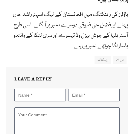
باؤلرز کی رینکنگ میں افغانستان کے لیگ اسپنر راشد خان
پہلے اور فضل حق فاروقی دوسرے نمبر پر آ گئے۔ اسی طرح
آسٹریلیا کے جوش ہیزل وڈ تیسرے اور سری لنکا کے وانندو
ہاسارنگا چوتھے نمبر پر رہے۔
ٹی 20
رینکنگ
LEAVE A REPLY