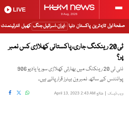
LIVE
9 Aug, 2026
صفحۂ اول
تازہ ترین
پاکستان
دنیا
ایران-اسرائیل جنگ
کھیل
انٹرٹینمنٹ
ٹی 20 رینکنگ جاری، پاکستانی کھلاڑی کس نمبر
پر؟
نئی ٹی 20 رینکنگ میں بھارتی کھلاڑی سوریا یادیو 906
پوائنٹس کے ساتھ نمبر ون بیٹرز قرار پائے ہیں۔
|
شائع
April 13, 2023 2:43 AM
ویب ڈیسک