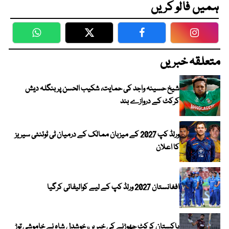
ہمیں فالو کریں
WhatsApp
Twitter
Facebook
Faceboo
متعلقہ خبریں
شیخ حسینہ واجد کی حمایت، شکیب الحسن پر بنگلہ دیش
کرکٹ کے دروازے بند
ورلڈ کپ 2027 کے میزبان ممالک کے درمیان ٹی ٹوئنٹی سیریز
کا اعلان
افغانستان 2027 ورلڈ کپ کے لیے کوالیفائی کرگیا
پاکستان کرکٹ چھوڑنے کی خبریں، خوشدل شاہ نے خاموشی توڑ