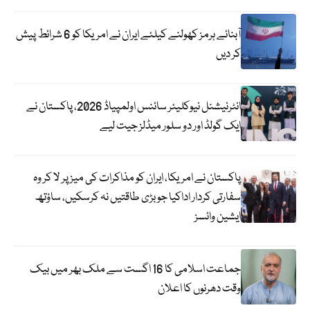
آبنائے ہرمز کھولنے کیلئے ایران نے امریکا کو 6 شرائط پیش
کر دیں
انٹرنیشنل نیوکلیئر سائنس اولمپیاڈ 2026، پاکستان نے
ایک گولڈ اور دو سلور میڈلز جیت لیے
پاکستان نے امریکا، ایران کو مذاکرات کی میز پر لا کر وہ
سفارتی کردار اداکیا جو بڑی طاقتیں نہ کرسکیں، ساؤتھ
ایشین وائسز
جماعت اسلامی کا 16 اگست سے ملک بھر میں بیک
وقت دھرنوں کا اعلان