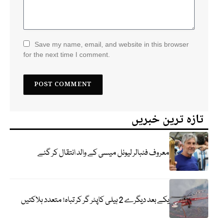
Save my name, email, and website in this browser
for the next time I comment.
تازہ ترین خبریں
معروف فٹبالر لیونل میسی کے والد انتقال کر گئے
یکے بعد دیگرے 2 ہیلی کاپٹر گر کر تباہ؛ متعدد ہلاکتیں