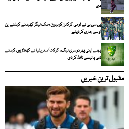
دی
پی سی بی نے قومی کرکٹرز کو بیرون ملک لیگز کھیلنے کیلئے این
او سی جاری کر دیئے
پہلے اپنی پھر دوسری لیگ ، کرکٹ آسٹریلیا نے کھلاڑیوں کیلئے
نئی پالیسی نافذ کر دی
مقبول ترین خبریں