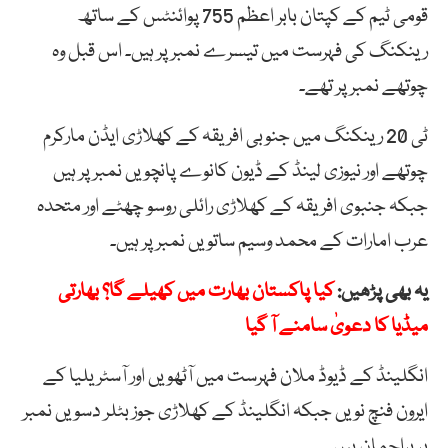
قومی ٹیم کے کپتان بابر اعظم 755 پوائنٹس کے ساتھ
رینکنگ کی فہرست میں تیسرے نمبر پر ہیں۔ اس قبل وہ
چوتھے نمبر پر تھے۔
ٹی 20 رینکنگ میں جنوبی افریقہ کے کھلاڑی ایڈن مارکرم
چوتھے اور نیوزی لینڈ کے ڈیون کانوے پانچویں نمبر پر ہیں
جبکہ جنبوی افریقہ کے کھلاڑی رائلی روسو چھٹے اور متحدہ
عرب امارات کے محمد وسیم ساتویں نمبر پر ہیں۔
یہ بھی پڑھیں:
کیا پاکستان بھارت میں کھیلے گا؟ بھارتی
میڈیا کا دعویٰ سامنے آ گیا
انگلینڈ کے ڈیوڈ ملان فہرست میں آٹھویں اور آسٹریلیا کے
ایرون فنچ نویں جبکہ انگلینڈ کے کھلاڑی جوز بٹلر دسویں نمبر
پر براجمان ہیں۔