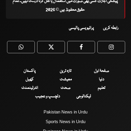
پیشگی اجازت کسی بھی صورت میں استعمال یا نقل کرنا درست نہیں۔ تمام
حقوق محفوظ ہیں © 2026
رابطہ کریں
پرائیویسی پالیسی
WhatsApp
Twitter
Facebook
Faceboo
صفحۂ اول
تازہ ترین
پاکستان
دنیا
معیشت
کھیل
تعلیم
صحت
انٹرٹینمنٹ
ٹیکنالوجی
دلچسپ و عجیب
Pakistan News in Urdu
Sports News in Urdu