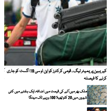
کیریبین پریمیئر لیگ ، قومی کرکٹرز کو این او سی 19 اگست کو جاری
آز
کرنے کا فیصلہ
چھی
ملک بھر میں آٹے کی قیمت میں اضافہ، ایک ہفتے میں کئی
شہروں میں 20 کلو تھیلا 100 روپے تک مہنگا