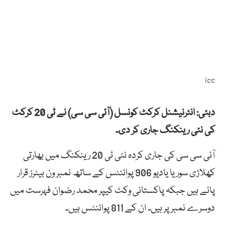
icc
دبئی: انٹرنیشنل کرکٹ کونسل (آئی سی سی) نے ٹی 20 کرکٹ
کی نئی رینکنگ جاری کر دی۔
آئی سی سی کی جاری کردہ نئی ٹی 20 رینکنگ میں بھارتی
کھلاڑی سوریا یادیو 906 پوائنٹس کے ساتھ نمبر ون بیٹرز قرار
پائے ہیں جبکہ پاکستانی وکٹ کیپر محمد رضوان فہرست میں
دوسرے نمبر پر ہیں۔ ان کے 811 پوائنٹس ہیں۔