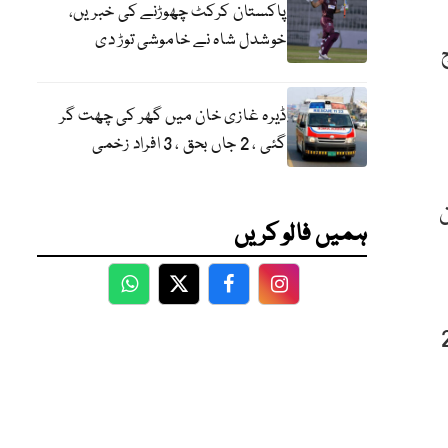
پاکستان کرکٹ چھوڑنے کی خبریں،
خوشدل شاہ نے خاموشی توڑ دی
ڈیرہ غازی خان میں گھر کی چھت گر
گئی ، 2 جاں بحق ، 3 افراد زخمی
ن
ہمیں فالو کریں
WhatsApp
Twitter
Facebook
Facebook
دالت نے کیس کی مزید سماعت 28