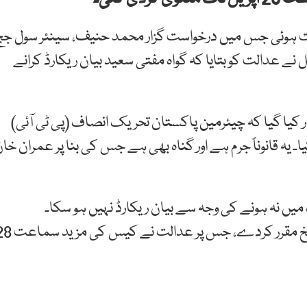
ت ہوئی جس میں درخواست گزار محمد حنیف، سینئر سول جج
 نے عدالت کو بتایا کہ گواہ مفتی سعید بیان ریکارڈ کرانے
کیا گیا کہ چیئرمین پاکستان تحریک انصاف (پی ٹی آئی)
یہ قانوناً جرم ہے اور گناہ بھی ہے جس کی بنا پر عمران خا
یں نہ ہونے کی وجہ سے بیان ریکارڈ نہیں ہو سکا۔
درخواست گزار کے وکیل نے کہا کہ عدالت آئندہ کی تاریخ مقرر کردے، جس پر ع