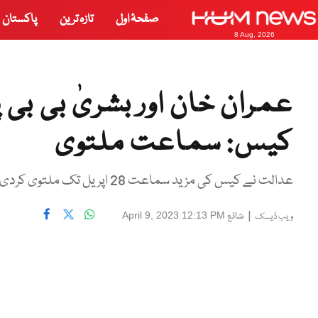
صفحۂ اول
تازہ ترین
پاکستان
8 Aug, 2026
عمران خان اور بشریٰ بی بی پ
کیس: سماعت ملتوی
عدالت نے کیس کی مزید سماعت 28 اپریل تک ملتوی کردی۔
|
شائع
April 9, 2023 12:13 PM
ویب ڈیسک