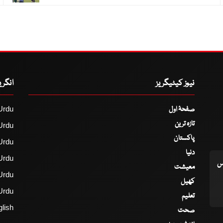
نیوز کیٹیگریز
انگر
صفحۂ اول
Urdu
تازہ ترین
Urdu
پاکستان
Urdu
دنیا
Urdu
اس
معیشت
Urdu
کھیل
Urdu
تعلیم
lish
صحت