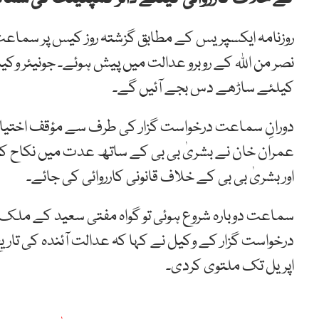
روزنامہ ایکسپریس کے مطابق گزشتہ روز کیس پر سماع
نصر من اللہ کے روبرو عدالت میں پیش ہوئے۔ جونیئر وکیل
کیلئے ساڑھے دس بجے آئیں گے۔
دورانِ سماعت درخواست گزار کی طرف سے مؤقف اختیار 
عمران خان نے بشریٰ بی بی کے ساتھ عدت میں نکاح کیا۔ 
اور بشریٰ بی بی کے خلاف قانونی کارروائی کی جائے۔
سماعت دوبارہ شروع ہوئی تو گواہ مفتی سعید کے ملک م
اپریل تک ملتوی کردی۔