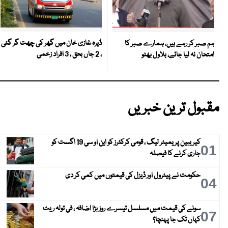
ڈیرہ غازی خان میں گھر کی چھت گر گئی
ہم صبر کر رہے ہیں، ہمارے صبر کا
، 2 جاں بحق ، 3 افراد زخمی
امتحان نہ لیا جائے، بلاول بھٹو
مقبول ترین خبریں
کیریبین پریمیئر لیگ ، قومی کرکٹرز کو این او سی 19 اگست کو
01
جاری کرنے کا فیصلہ
حکومت نے پیٹرول اور ڈیزل کی قیمتوں میں کمی کر دی
04
سونے کی قیمت میں مسلسل تیسرے روز بڑا اضافہ ، فی تولہ ریٹ
07
کہاں تک جا پہنچا؟