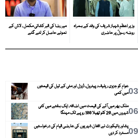
وزیر اعظم شہباز شریف کی وفد کے ہمراہ
میر رضا کی قبر کشائی مکمل ، لاش کے
روضہ رسولؐ پر حاضری
نمونے حاصل کر لئے گئے
عوام کو جزوی ریلیف، پیٹرول، ڈیزل اور مٹی کے تیل کی قیمتوں
0
میں کمی
ملک بھر میں آٹے کی قیمت میں اضافہ، ایک ہفتے میں کئی
0
شہروں میں 20 کلو تھیلا 100 روپے تک مہنگا
پشاور ہائیکورٹ نے افغان شہریوں کی عارضی قیام کی درخواستیں
0
مسترد کر دیں