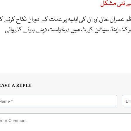
لئے نئی مشکل
م عمران خان اور ان کی اہلیہ پر عدت کے دوران نکاح کرنے کا
سٹرکٹ اینڈ سیشن کورٹ میں درخواست دیتے ہوئے کارروائی
EAVE A REPLY