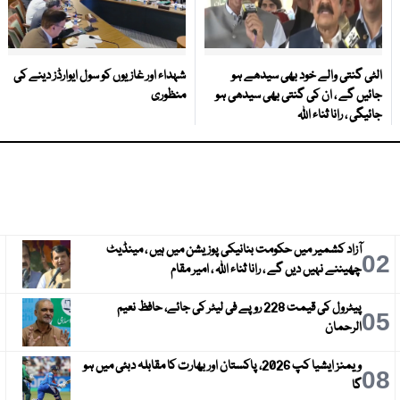
الٹی گنتی والے خود بھی سیدھے ہو
شہداء اور غازیوں کو سول ایوارڈز دینے کی
جائیں گے ، ان کی گنتی بھی سیدھی ہو
منظوری
جائیگی ، رانا ثناء اللہ
آزاد کشمیر میں حکومت بنانیکی پوزیشن میں ہیں ، مینڈیٹ
3
02
چھیننے نہیں دیں گے ، رانا ثناء اللہ ، امیر مقام
پیٹرول کی قیمت 228 روپے فی لیٹر کی جائے، حافظ نعیم
6
05
الرحمان
ویمنز ایشیا کپ 2026، پاکستان اور بھارت کا مقابلہ دبئی میں ہو
9
08
گا