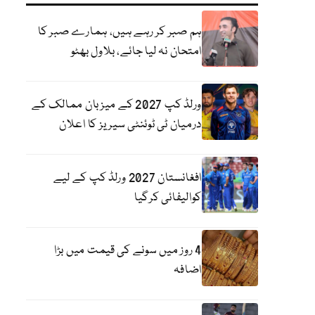
ہم صبر کر رہے ہیں، ہمارے صبر کا
امتحان نہ لیا جائے، بلاول بھٹو
ورلڈ کپ 2027 کے میزبان ممالک کے
درمیان ٹی ٹوئنٹی سیریز کا اعلان
افغانستان 2027 ورلڈ کپ کے لیے
کوالیفائی کرگیا
4 روز میں سونے کی قیمت میں بڑا
اضافہ