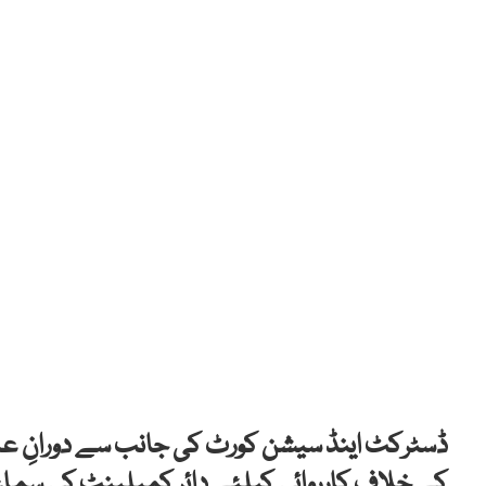
ڈسٹرکٹ اینڈ سیشن کورٹ کی جانب سے دورانِ عدت ن
کے خلاف کارروائی کیلئے دائر کمپلینٹ کی سماعت 28 اپریل تک ملتوی کرد