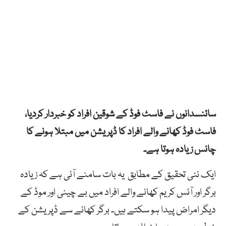
سائنسدانوں نے فاسٹ فوڈ کے شوقین افراد کو خبردار کردیا،
فاسٹ فوڈ کھانے والے افراد کا ڈپریشن میں مبتلا ہونے کا
چانس زیادہ ہوتا ہے۔
ایک نئی تحقیق کے مطابق یہ بات سامنے آئی ہے کہ زیادہ
برگر اور آئس کریم کھانے والے افراد میں بے چینی اور موڈ کے
دیگر امراض پیدا ہو سکتے ہیں۔ برگر کھانے سے ڈپریشن کے