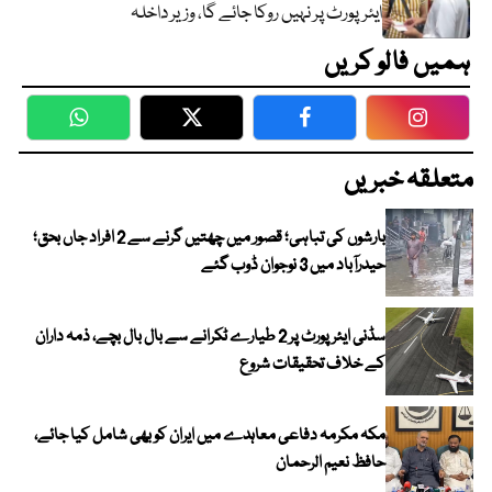
ایئرپورٹ پر نہیں روکا جائے گا، وزیر داخلہ
ہمیں فالو کریں
WhatsApp
Twitter
Facebook
Faceboo
متعلقہ خبریں
بارشوں کی تباہی؛ قصور میں چھتیں گرنے سے 2 افراد جاں بحق؛
حیدرآباد میں 3 نوجوان ڈوب گئے
سڈنی ایئرپورٹ پر 2 طیارے ٹکرانے سے بال بال بچے، ذمہ داران
کے خلاف تحقیقات شروع
مکہ مکرمہ دفاعی معاہدے میں ایران کو بھی شامل کیا جائے،
حافظ نعیم الرحمان