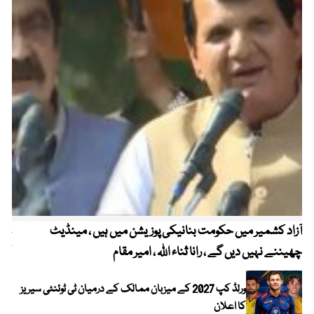
آزاد کشمیر میں حکومت بنانیکی پوزیشن میں ہیں ، مینڈیٹ
عوا
چھیننے نہیں دیں گے ، رانا ثناء اللہ ، امیر مقام
کم
ورلڈ کپ 2027 کے میزبان ممالک کے درمیان ٹی ٹوئنٹی سیریز
کا اعلان