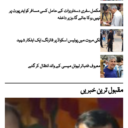
مکمل سفری دستاویزات کے حامل کسی مسافر کو ایئرپورٹ پر
نہیں روکا جائے گا، وزیر داخلہ
لکی مروت میں پولیس اسکواڈ پر فائرنگ، ایک اہلکار شہید
معروف فٹبالر لیونل میسی کے والد انتقال کر گئے
مقبول ترین خبریں