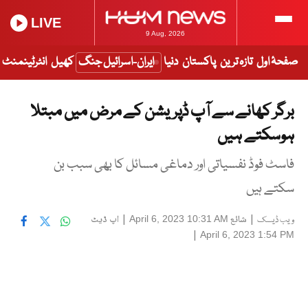
LIVE
9 Aug, 2026
صفحۂ اول
تازہ ترین
پاکستان
دنیا
ایران-اسرائیل جنگ
کھیل
انٹرٹینمنٹ
برگر کھانے سے آپ ڈپریشن کے مرض میں مبتلا
ہوسکتے ہیں
فاسٹ فوڈ نفسیاتی اور دماغی مسائل کا بھی سبب بن
سکتے ہیں
|
شائع
|
اپ ڈیٹ
April 6, 2023 10:31 AM
ویب ڈیسک
|
April 6, 2023 1:54 PM