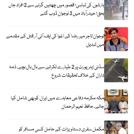
بارشوں کی تباہی؛ قصور میں چھتیں گرنے سے 2 افراد جاں
بحق؛ حیدرآباد میں 3 نوجوان ڈوب گئے
نوجوان تاجر میر رضا کے اغوا کی ایف آئی آر قتل کے مقدمے
میں تبدیل
سڈنی ایئرپورٹ پر 2 طیارے ٹکرانے سے بال بال بچے، ذمہ
داران کے خلاف تحقیقات شروع
مکہ مکرمہ دفاعی معاہدے میں ایران کو بھی شامل کیا
جائے، حافظ نعیم الرحمان
مکمل سفری دستاویزات کے حامل کسی مسافر کو