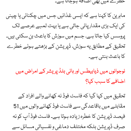
خطرے میں بھی اضافہ ہوجاتا ہے۔
ماہرین کا کہنا ہے کہ ایسی غذائیں جس میں چکنائی یا چینی
کی ایک بڑی مقدار پائی جاتی ہے یا بہت لمبے عرصے تک
پروسس کیا جاتا ہے، جسم میں سوزش کا باعث بن سکتی ہیں۔
تحقیق کے مطابق یہ سوزش، ڈپریشن کے بڑھتے ہوئے خطرے
کا باعث بنتی ہے۔
نوجوانوں میں ذیابیطس اور ہائی بلڈ پریشر کے امراض میں
اضافے کا سبب کیا؟
تحقیق میں کہا گیا کہ فاسٹ فوڈ نہ کھانے والے افراد کے
مقابلے میں باقاعدگی سے فاسٹ فوڈ کھانے والوں میں 51
فیصد ڈپریشن کا خطرہ زیادہ ہوتا ہے۔ فاسٹ فوڈ آپ کو نہ
صرف ڈپریشن بلکہ مختلف دماغی و نفسیاتی مسائل سے