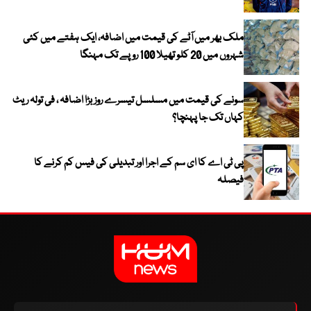
ملک بھر میں آٹے کی قیمت میں اضافہ، ایک ہفتے میں کئی
شہروں میں 20 کلو تھیلا 100 روپے تک مہنگا
سونے کی قیمت میں مسلسل تیسرے روز بڑا اضافہ ، فی تولہ ریٹ
کہاں تک جا پہنچا؟
پی ٹی اے کا ای سم کے اجرا اور تبدیلی کی فیس کم کرنے کا
فیصلہ