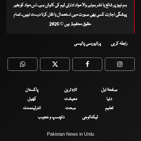
ہم نیوز پر شائع یا نشر ہونے والا مواد ادارتی ٹیم کی کاوش ہے۔ اس مواد کو بغیر
پیشگی اجازت کسی بھی صورت میں استعمال یا نقل کرنا درست نہیں۔ تمام
حقوق محفوظ ہیں © 2026
رابطہ کریں
پرائیویسی پالیسی
WhatsApp
Twitter
Facebook
Faceboo
صفحۂ اول
تازہ ترین
پاکستان
دنیا
معیشت
کھیل
تعلیم
صحت
انٹرٹینمنٹ
ٹیکنالوجی
دلچسپ و عجیب
Pakistan News in Urdu