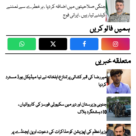
جنگی صلاحیتوں میں اضافہ کر دیا ، ہر خطرے سے نمٹنے
کیلئے تیار ہیں ، ایرانی فوج
ہمیں فالو کریں
WhatsApp
Twitter
Facebook
Faceboo
متعلقہ خبریں
میر رضا کی قبر کشائی پر تنازع،اہلخانہ نے نیا میڈیکل بورڈ مسترد
کردیا
جنوبی وزیرستان اور دیر میں سکیورٹی فورسز کی کارروائیاں ،
10دہشتگرد ہلاک
وزیراعظم کی اپوزیشن کو مذاکرات کی دعوت، اوپن ایجنڈے پر