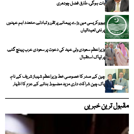
بات ہوگی، طارق فضل چودھری
بیوروکریسی میں بڑے پیمانے پر تقرر و تبادلے، متعدد اہم عہدوں
پر نئی تعیناتیاں
وزیراعظم سعودی ولی عہد کی دعوت پر سعودی عرب پہنچ گئے،
پر تپاک استقبال
چین کے صدر کا خصوصی خط وزیراعظم شہباز شریف کے نام،
پاک چین شراکت داری مزید مضبوط بنانے کے عزم کا اظہار
مقبول ترین خبریں