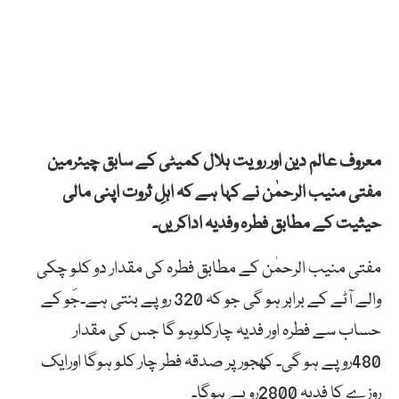
معروف عالم دین اور رویت ہلال کمیٹی کے سابق چیئرمین
مفتی منیب الرحمٰن نے کہا ہے کہ اہلِ ثروت اپنی مالی
حیثیت کے مطابق فطرہ وفدیہ اداکریں۔
مفتی منیب الرحمٰن کے مطابق فطرہ کی مقدار دو کلو چکی
والے آٹے کے برابر ہو گی جو کہ 320 روپے بنتی ہے۔جَو کے
حساب سے فطرہ اور فدیہ چارکلوہو گا جس کی مقدار
480روپے ہو گی۔ کھجور پر صدقہ فطر چار کلو ہوگا اورایک
روزے کا فدیہ 2800روپے ہوگا۔