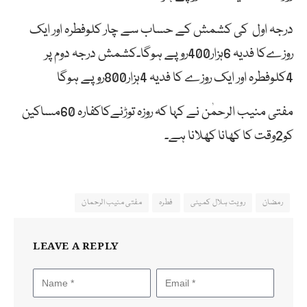
درجہ اول کی کشمش کے حساب سے چار کلوفطرہ اور ایک
روزےکا فدیہ 6ہزار400روپے ہوگا۔کشمش درجہ دوم پر
4کلوفطرہ اور ایک روزے کا فدیہ 4ہزار800روپے ہوگا
مفتی منیب الرحمٰن نے کہا کہ روزہ توڑنےکاکفارہ 60مساکین
کو2وقت کا کھانا کھلانا ہے۔
رمضان
رویت ہلال کمیٹی
فطرہ
مفتی منیب الرحمان
LEAVE A REPLY