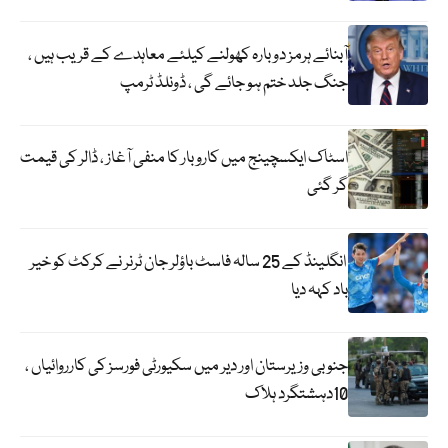
آبنائے ہرمز دوبارہ کھولنے کیلئے معاہدے کے قریب ہیں ،
جنگ جلد ختم ہو جائے گی ، ڈونلڈ ٹرمپ
اسٹاک ایکسچینج میں کاروبار کا منفی آغاز ، ڈالر کی قیمت
گر گئی
انگلینڈ کے 25 سالہ فاسٹ باؤلر جان ٹرنر نے کرکٹ کو خیر
باد کہہ دیا
جنوبی وزیرستان اور دیر میں سکیورٹی فورسز کی کارروائیاں ،
10دہشتگرد ہلاک