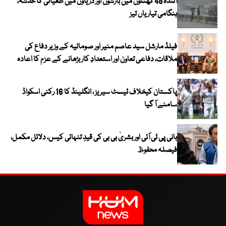
آئندہ 48 گھنٹوں میں بارشوں اور دریاؤں میں طغیانی کا خدشہ،
ہنگامی تیاریاں تیز
فیلڈ مارشل سید عاصم منیر اور صومالیہ کے وزیر دفاع کی
ملاقات، دفاعی تعاون اور استعدادِ کار بڑھانے کے عزم کا اعادہ
پاکستان کیخلاف ٹیسٹ سیریز ، انگلینڈ کا 16 رکنی اسکواڈ
سامنے آ گیا
بانی پی ٹی آئی اور بشریٰ بی بی کی قیدِ تنہائی کیس، دلائل مکمل،
فیصلہ محفوظ