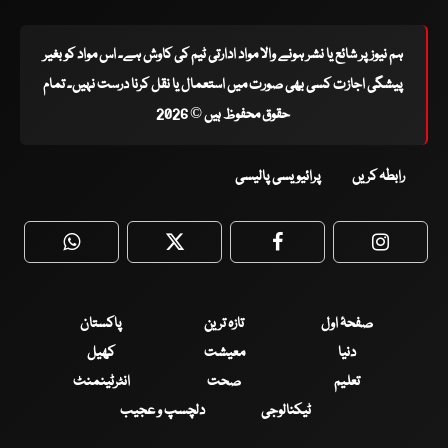
ہم نیوز پر شائع یا نشر ہونے والا مواد ادارتی ٹیم کی کاوش ہے۔ اس مواد کو بغیر
پیشگی اجازت کسی بھی صورت میں استعمال یا نقل کرنا درست نہیں۔ تمام
حقوق محفوظ ہیں © 2026
رابطہ کریں
پرائیویسی پالیسی
WhatsApp
Twitter
Facebook
Faceboo
صفحۂ اول
تازہ ترین
پاکستان
دنیا
معیشت
کھیل
تعلیم
صحت
انٹرٹینمنٹ
ٹیکنالوجی
دلچسپ و عجیب