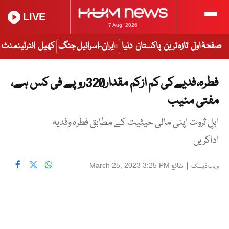
LIVE
7 Aug, 2026
صفحۂ اول
تازہ ترین
پاکستان
دنیا
ایران-اسرائیل جنگ
کھیل
انٹرٹینمنٹ
فطرہ،فدیےکی کم ازکم مقدار320روپے فی کس ہے،
مفتی منیب
اہلِ ثروت اپنی مالی حیثیت کے مطابق فطرہ وفدیہ
اداکریں
|
شائع
March 25, 2023 3:25 PM
ویب ڈیسک