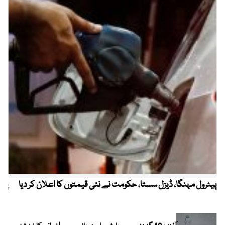
پیٹرول مہنگا، ڈیزل سستا، حکومت نے نئی قیمتوں کا اعلان کر دیا
پنج