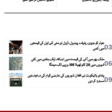
روضہ رسولؐ پر حاضری
نمونے حاصل کر لئے گئے
عوام کو جزوی ریلیف، پیٹرول، ڈیزل اور مٹی کے تیل کی قیمتوں
0
میں کمی
ملک بھر میں آٹے کی قیمت میں اضافہ، ایک ہفتے میں کئی
0
شہروں میں 20 کلو تھیلا 100 روپے تک مہنگا
پشاور ہائیکورٹ نے افغان شہریوں کی عارضی قیام کی درخواستیں
0
مسترد کر دیں