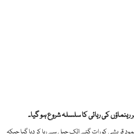
رہنماؤں کی رہائی کا سلسلہ شروع ہو گیا۔
حمود قریشی کو رات گئے اٹک جیل سے رہا کر دیا گیا جبکہ