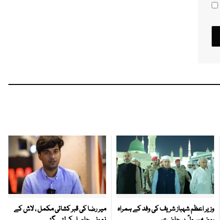
وزیر اعظم شہباز شریف کی وفد کے ہمراہ
میر رضا کی قبر کشائی مکمل ، لاش کے