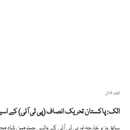
فوٹو: فائل
اٹک: پاکستان تحریک انصاف (پی ٹی آئی) کے اسیر 
سابق وزیر خارجہ اور پی ٹی آئی کے وائس چیئرمین شاہ م