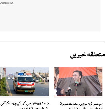
 comment.
متعلقہ خبریں
ڈیرہ غازی خان میں گھر کی چھت گر گئی
ہم صبر کر رہے ہیں، ہمارے صبر کا