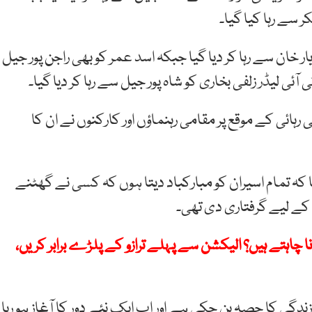
 سے رہا کیا گیا۔
ر خان سے رہا کر دیا گیا جبکہ اسد عمر کو بھی راجن پور جیل
 آئی لیڈر زلفی بخاری کو شاہ پور جیل سے رہا کر دیا گیا۔
 رہائی کے موقع پر مقامی رہنماؤں اور کارکنوں نے ان کا
ہ تمام اسیران کو مبارکباد دیتا ہوں کہ کسی نے گھٹنے
کے لیے گرفتاری دی تھی۔
چاہتے ہیں؟ الیکشن سے پہلے ترازو کے پلڑے برابر کریں،
دگی کا حصہ بن چکی ہے اور اب ایک نئے دور کا آغاز ہو رہا