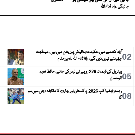
جائیں گے ، ان کی گنتی بھی سیدھی ہو
منظوری
جائیگی ، رانا ثناء اللہ
آزاد کشمیر میں حکومت بنانیکی پوزیشن میں ہیں ، مینڈیٹ
3
02
چھیننے نہیں دیں گے ، رانا ثناء اللہ ، امیر مقام
پیٹرول کی قیمت 228 روپے فی لیٹر کی جائے، حافظ نعیم
6
05
الرحمان
ویمنز ایشیا کپ 2026، پاکستان اور بھارت کا مقابلہ دبئی میں ہو
9
08
گا