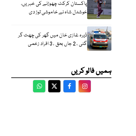
پاکستان کرکٹ چھوڑنے کی خبریں،
خوشدل شاہ نے خاموشی توڑ دی
ڈیرہ غازی خان میں گھر کی چھت گر
گئی ، 2 جاں بحق ، 3 افراد زخمی
ہمیں فالو کریں
WhatsApp
Twitter
Facebook
Facebook