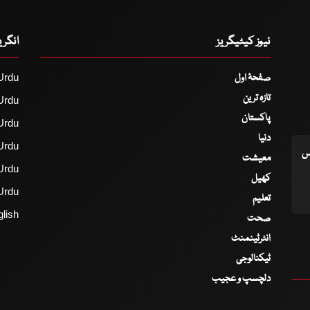
نیوز کیٹیگریز
انگر
صفحۂ اول
Urdu
تازہ ترین
Urdu
پاکستان
Urdu
دنیا
Urdu
اس
معیشت
Urdu
کھیل
Urdu
تعلیم
lish
صحت
انٹرٹینمنٹ
ٹیکنالوجی
دلچسپ و عجیب