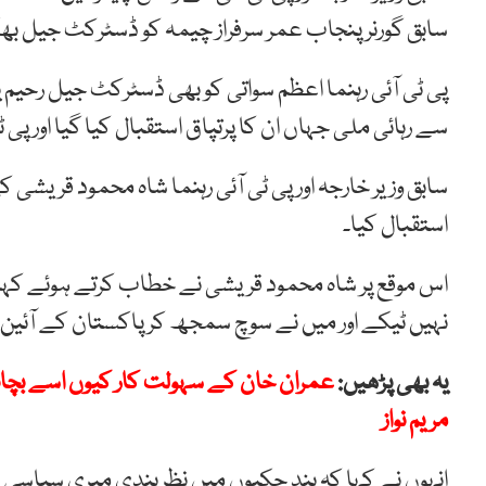
سابق گورنر پنجاب عمر سرفراز چیمہ کو ڈسٹرکٹ جیل بھکر
پی ٹی آئی رہنما اعظم سواتی کو بھی ڈسٹرکٹ جیل رحیم یا
سے رہائی ملی جہاں ان کا پرتپاق استقبال کیا گیا اور پی ٹی
سابق وزیر خارجہ اور پی ٹی آئی رہنما شاہ محمود قریشی کی
استقبال کیا۔
اس موقع پر شاہ محمود قریشی نے خطاب کرتے ہوئے کہا ک
نہیں ٹیکے اور میں نے سوچ سمجھ کر پاکستان کے آئین 
یہ بھی پڑھیں:
عمران خان کے سہولت کار کیوں اسے بچانا 
مریم نواز
انہوں نے کہا کہ بند چکیوں میں نظربندی میری سیاسی زن