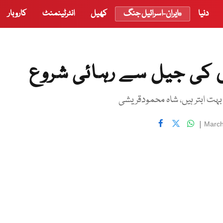
دنیا
ایران-اسرائیل جنگ
کھیل
انٹرٹینمنٹ
کاروبار
 کی جیل سے رہائی شروع
بہت ابتر ہیں، شاہ محمودقریشی
|
March