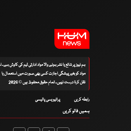
ہم نیوز پر شائع یا نشر ہونے والا مواد ادارتی ٹیم کی کاوش ہے۔ 
مواد کو بغیر پیشگی اجازت کسی بھی صورت میں استعمال یا
نقل کرنا درست نہیں۔ تمام حقوق محفوظ ہیں © 2026
رابطہ کریں
پرائیویسی پالیسی
ہمیں فالو کریں