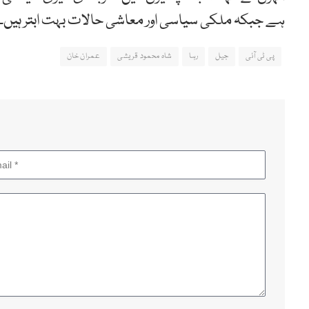
ہے جبکہ ملکی سیاسی اور معاشی حالات بہت ابتر ہیں۔
پی ٹی آئی
جیل
رہا
شاہ محمود قریشی
عمران خان