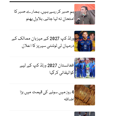
ہم صبر کر رہے ہیں، ہمارے صبر کا
امتحان نہ لیا جائے، بلاول بھٹو
ورلڈ کپ 2027 کے میزبان ممالک کے
درمیان ٹی ٹوئنٹی سیریز کا اعلان
افغانستان 2027 ورلڈ کپ کے لیے
کوالیفائی کرگیا
4 روز میں سونے کی قیمت میں بڑا
اضافہ