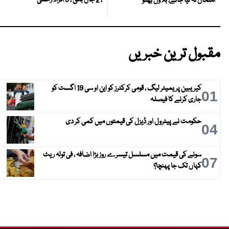
، 2 جاں بحق ، 3 افراد زخمی
امتحان نہ لیا جائے، بلاول بھٹو
مقبول ترین خبریں
کیریبین پریمیئر لیگ ، قومی کرکٹرز کو این او سی 19 اگست کو
01
جاری کرنے کا فیصلہ
حکومت نے پیٹرول اور ڈیزل کی قیمتوں میں کمی کر دی
04
سونے کی قیمت میں مسلسل تیسرے روز بڑا اضافہ ، فی تولہ ریٹ
07
کہاں تک جا پہنچا؟