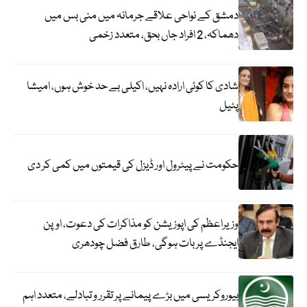
دمشق کے نواحی علاقے جرمانہ میں منی بس میں
دھماکہ، 2 افراد جاں بحق، متعدد زخمی
شادی کا کوئی ارادہ نہیں، اکیلی بے حد خوش ہوں، امیشا
پٹیل
حکومت نے پیٹرول اور ڈیزل کی قیمتوں میں کمی کر دی
وزیراعظم کی اپوزیشن کو مذاکرات کی دعوت، اوپن
ایجنڈے پر بات ہوگی، طارق فضل چودھری
بیوروکریسی میں بڑے پیمانے پر تقرر و تبادلے، متعدد اہم