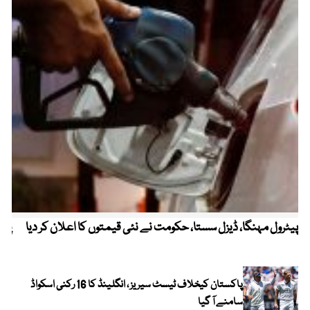
پیٹرول مہنگا، ڈیزل سستا، حکومت نے نئی قیمتوں کا اعلان کر دیا
پنج
پاکستان کیخلاف ٹیسٹ سیریز ، انگلینڈ کا 16 رکنی اسکواڈ
سامنے آ گیا