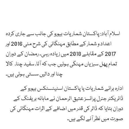
اسلام آباد: پاکستان شماریات بیورو کی جانب سے جاری کردہ
اعداد و شمار کے مطابق مہنگائی کی شرح مئی 2016 اور
2017 کے مقابلے 2018 میں زیادہ رہی۔ رمضان کے دوران
تمام پھل سبزیاں مہنگی ہوئیں جب کہ آٹا، سفید چنا، کالا
چنا اور دالیں سستی ہوئی ہیں۔
ادارہ برائے شماریات یا پاکستان اسٹیٹسٹکس بیورو کے
ڈائریکٹر جنرل پرائسز عتیق الرحمان نے ماہانہ بریفنگ کے
دوران بتایا کہ ڈالر کی قدر میں اضافے کے اثرات مہنگائی کی
صورت میں نظر آنے لگے ہیں۔