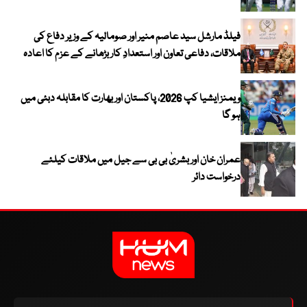
فیلڈ مارشل سید عاصم منیر اور صومالیہ کے وزیر دفاع کی
ملاقات، دفاعی تعاون اور استعدادِ کار بڑھانے کے عزم کا اعادہ
ویمنز ایشیا کپ 2026، پاکستان اور بھارت کا مقابلہ دبئی میں
ہو گا
عمران خان اور بشریٰ بی بی سے جیل میں ملاقات کیلئے
درخواست دائر