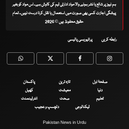
ہم نیوز پر شائع یا نشر ہونے والا مواد ادارتی ٹیم کی کاوش ہے۔ اس مواد کو بغیر
پیشگی اجازت کسی بھی صورت میں استعمال یا نقل کرنا درست نہیں۔ تمام
حقوق محفوظ ہیں © 2026
رابطہ کریں
پرائیویسی پالیسی
WhatsApp
Twitter
Facebook
Faceboo
صفحۂ اول
تازہ ترین
پاکستان
دنیا
معیشت
کھیل
تعلیم
صحت
انٹرٹینمنٹ
ٹیکنالوجی
دلچسپ و عجیب
Pakistan News in Urdu