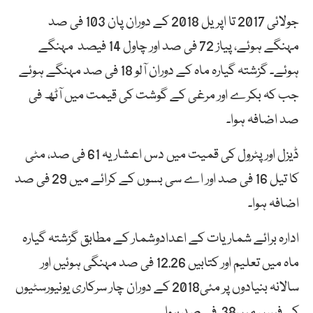
جولائی 2017 تا اپریل 2018 کے دوران پان 103 فی صد
مہنگے ہوئے، پیاز 72 فی صد اور چاول 14 فیصد مہنگے
ہوئے۔ گزشتہ گیارہ ماہ کے دوران آلو 18 فی صد مہنگے ہوئے
جب کہ بکرے اور مرغی کے گوشت کی قیمت میں آٹھ فی
صد اضافہ ہوا۔
ڈیزل اور پٹرول کی قمیت میں دس اعشاریہ 61 فی صد، مٹی
کا تیل 16 فی صد اور اے سی بسوں کے کرائے میں 29 فی صد
اضافہ ہوا۔
ادارہ برائے شماریات کے اعدادوشمار کے مطابق گزشتہ گیارہ
ماہ میں تعلیم اور کتابیں 12.26 فی صد مہنگی ہوئیں اور
سالانہ بنیادوں پر مئی2018 کے دوران چار سرکاری یونیورسٹیوں
کی فیس میں38 فی صد ہوا۔