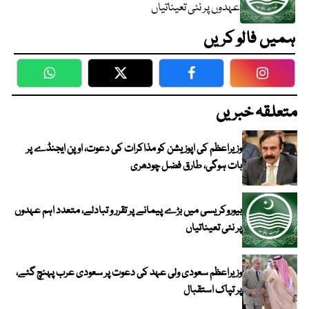
عہدوں پر نئی تعیناتیاں
ہمیں فالو کریں
WhatsApp
Twitter
Facebook
Faceboo
متعلقہ خبریں
وزیراعظم کی اپوزیشن کو مذاکرات کی دعوت، اوپن ایجنڈے پر
بات ہوگی، طارق فضل چودھری
بیوروکریسی میں بڑے پیمانے پر تقرر و تبادلے، متعدد اہم عہدوں
پر نئی تعیناتیاں
وزیراعظم سعودی ولی عہد کی دعوت پر سعودی عرب پہنچ گئے،
پر تپاک استقبال