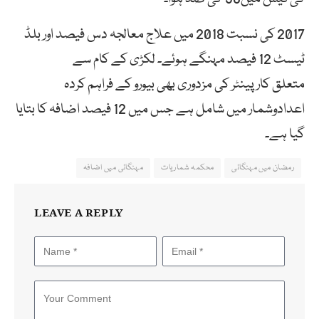
2017 کی نسبت 2018 میں علاج معالجہ دس فیصد اور بلڈ
ٹیسٹ 12 فیصد مہنگے ہوئے۔ لکڑی کے کام سے
متعلق کارپینٹر کی مزدوری بھی بیورو کے فراہم کردہ
اعدادوشمار میں شامل ہے جس میں 12 فیصد اضافہ کا بتایا
گیا ہے۔
رمضان میں مہنگائی
محکمہ شماریات
مہنگائی میں اضافہ
LEAVE A REPLY