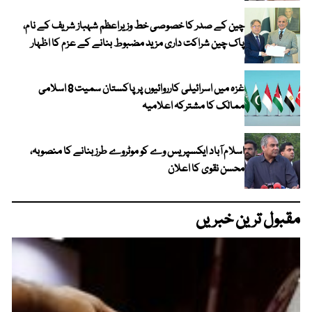
چین کے صدر کا خصوصی خط وزیراعظم شہباز شریف کے نام،
پاک چین شراکت داری مزید مضبوط بنانے کے عزم کا اظہار
غزہ میں اسرائیلی کارروائیوں پر پاکستان سمیت 8 اسلامی
ممالک کا مشترکہ اعلامیہ
اسلام آباد ایکسپریس وے کو موٹروے طرز بنانے کا منصوبہ،
محسن نقوی کا اعلان
مقبول ترین خبریں