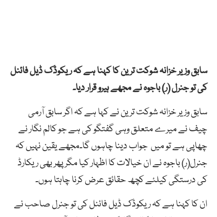
سابق وزیر خزانہ شوکت ترین کا کہنا ہے کہ ریکوڈک ڈیل فائنل
کی تو جنرل (ر) باجوہ نے مجھے ہیرو قرار دیا۔
سابق وزیر خزانہ شوکت ترین نے کہا ہے کہ اگر سابق آرمی
چیف نے میرے متعلق وہی گفتگو کی ہے جو کالم نگار نے
چھاپی ہے تو میں جواب دینا چاہوں گا۔مجھے یقین نہیں کہ
جنرل(ر) باجوہ نے ان خیالات کا اظہار کیا مگر پھر بھی ریکارڈ
کی درستگی کیلئے کچھ حقائق عرض کرنا چاہتا ہوں۔
ان کا کہنا ہے کہ ریکوڈک ڈیل فائنل کی تو جنرل صاحب نے