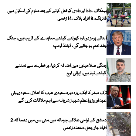
بینکاک ، دادا اور دادی کو قتل کرنے کے بعد ملزم کی اسکول میں
فائرنگ ، 8 افراد ہلاک ، 14 زخمی
آبنائے ہرمز دوبارہ کھولنے کیلئے معاہدے کے قریب ہیں ، جنگ
جلد ختم ہو جائے گی ، ڈونلڈ ٹرمپ
جنگی صلاحیتوں میں اضافہ کر دیا ، ہر خطرے سے نمٹنے
کیلئے تیار ہیں ، ایرانی فوج
ترک صدر کا ایک روزہ دورہ سعودی عرب کا اعلان، سعودی ولی
عہد اور وزیراعظم شہباز شریف سے اہم ملاقات کریں گے
دمشق کے نواحی علاقے جرمانہ میں منی بس میں دھماکہ، 2
افراد جاں بحق، متعدد زخمی