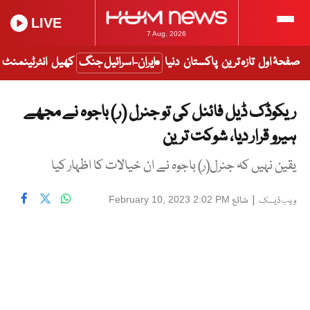
LIVE
7 Aug, 2026
صفحۂ اول
تازہ ترین
پاکستان
دنیا
ایران-اسرائیل جنگ
کھیل
انٹرٹینمنٹ
ریکوڈک ڈیل فائنل کی تو جنرل (ر) باجوہ نے مجھے
ہیرو قرار دیا، شوکت ترین
یقین نہیں کہ جنرل(ر) باجوہ نے ان خیالات کا اظہار کیا
|
شائع
February 10, 2023 2:02 PM
ویب ڈیسک