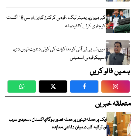
کیریبین پریمیئر لیگ ، قومی کرکٹرز کو این او سی 19 اگست
کو جاری کرنے کا فیصلہ
میں نے پی ٹی آئی کومذاکرات کی کوئی دعوت نہیں دی،
اسپیکرقومی اسمبلی
ہمیں فالو کریں
WhatsApp
Twitter
Facebook
Faceboo
متعلقہ خبریں
ایک پر حملہ تینوں پر حملہ تصور ہوگا؛پاکستان ، سعودی عرب
اور ترکیہ کے درمیان دفاعی معاہدہ