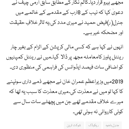
مجھے ہیرو قرار دیا۔کالم نگار کے مطابق سابق آرمی چیف نے
دعویٰ کیا کہ نیب کے 8ارب کے مقدمے کے خاتمے میں
جنرل( ر)فیض حمید نے میری مدد کی،یہ تاثر خلافِ حقیقت
اور مضحکہ خیر ہے۔
انہوں نے کہا ہے کہ کسی مالی کرپشن کے الزام کے بغیر چار
رینٹل پاورز کامعاملہ مجھ پر ڈالا گیا۔میں نے رینٹل کمپنیوں
کو اضافی سات فیصد ایڈوانس کی فراہمی کی منظوری دی۔
2019میں وزیراعظم عمران خان نے مجھے ذمے داری سونپنے
کا کہا تو میں نے معذرت کی۔میری معذرت کا سبب یہ تھا کہ
میرے خلاف مقدمے تھے جن میں پچھلے سات سال سے
کوئی کارروائی نہ ہوئی تھی۔
جنرل باجوہ
ریکوڈک
شوکت ترین