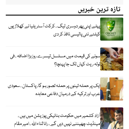
تازہ ترین خبریں
پہلے اپنی پھر دوسری لیگ ، کرکٹ آسٹریلیا نے کھلاڑیوں
کیلئے نئی پالیسی نافذ کر دی
سونے کی قیمت میں مسلسل تیسرے روز بڑا اضافہ ، فی
تولہ ریٹ کہاں تک جا پہنچا؟
ایک پر حملہ تینوں پر حملہ تصور ہو گا، پاکستان ، سعودی
عرب اور ترکیہ کے درمیان دفاعی معاہدہ
آزاد کشمیر میں حکومت بنانیکی پوزیشن میں ہیں ،
مینڈیٹ چھیننے نہیں دیں گے ، رانا ثناء اللہ ، امیر مقام