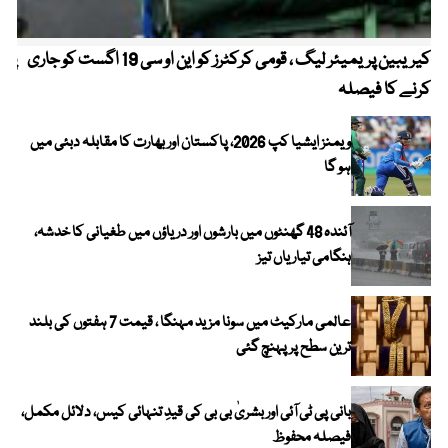
کیریبین پریمیئر لیگ ، قومی کرکٹرز کو این او سی 19 اگست کو جاری
پیٹ
کرنے کا فیصلہ
ویمنز ایشیا کپ 2026، پاکستان اور بھارت کا مقابلہ دبئی میں
ہو گا
آئندہ 48 گھنٹوں میں بارشوں اور دریاؤں میں طغیانی کا خدشہ،
ہنگامی تیاریاں تیز
عالمی مارکیٹ میں سونا مزید مہنگا ، قیمت 7 ہفتوں کی بلند
ترین سطح پر پہنچ گئی
بانی پی ٹی آئی اور بشریٰ بی بی کی قیدِ تنہائی کیس، دلائل مکمل،
فیصلہ محفوظ