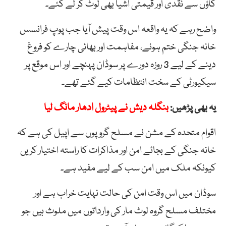
گاؤں سے نقدی اور قیمتی اشیا بھی لوٹ کر لے گئے۔
واضح رہے کہ یہ واقعہ اس وقت پیش آیا جب پوپ فرانسس
خانہ جنگی ختم ہونے، مفاہمت اور بھائی چارے کو فروغ
دینے کے لیے 3 روزہ دورے پر سوڈان پہنچے اور اس موقع پر
سیکیورٹی کے سخت انتظامات کیے گئے تھے۔
یہ بھی پڑھیں:
بنگلہ دیش نے پیٹرول ادھار مانگ لیا
اقوام متحدہ کے مشن نے مسلح گروپوں سے اپیل کی ہے کہ
خانہ جنگی کے بجائے امن اور مذاکرات کا راستہ اختیار کریں
کیونکہ ملک میں امن سب کے لیے مفید ہے۔
سوڈان میں اس وقت امن کی حالت نہایت خراب ہے اور
مختلف مسلح گروہ لوٹ مار کی وارداتوں میں ملوث ہیں جو