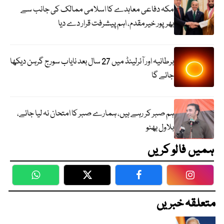
مکہ دفاعی معاہدے کا اسلامی ممالک کی جانب سے
بھرپور خیرمقدم، اہم پیشرفت قرار دے دیا
برطانیہ اور آئرلینڈ میں 27 سال بعد نایاب سورج گرہن دیکھا
جائے گا
ہم صبر کر رہے ہیں، ہمارے صبر کا امتحان نہ لیا جائے،
بلاول بھٹو
ہمیں فالو کریں
WhatsApp
Twitter
Facebook
Faceboo
متعلقہ خبریں