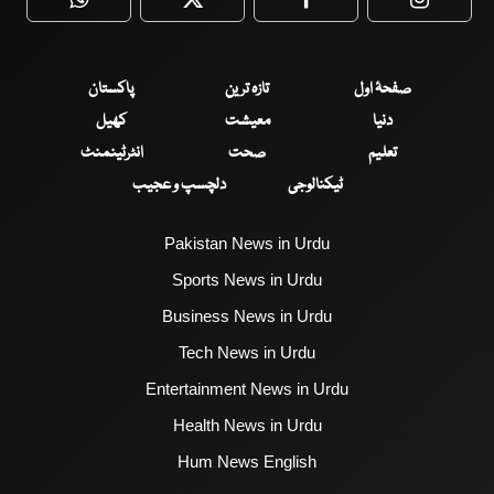
WhatsApp
Twitter
Facebook
Faceboo
صفحۂ اول
تازہ ترین
پاکستان
دنیا
معیشت
کھیل
تعلیم
صحت
انٹرٹینمنٹ
ٹیکنالوجی
دلچسپ و عجیب
Pakistan News in Urdu
Sports News in Urdu
Business News in Urdu
Tech News in Urdu
Entertainment News in Urdu
Health News in Urdu
Hum News English