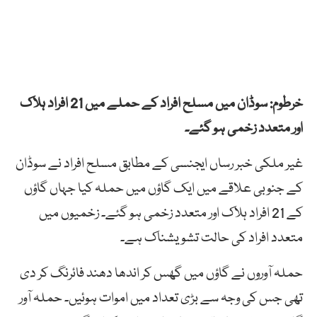
خرطوم: سوڈان میں مسلح افراد کے حملے میں 21 افراد ہلاک
اور متعدد زخمی ہو گئے۔
غیر ملکی خبر رساں ایجنسی کے مطابق مسلح افراد نے سوڈان
کے جنوبی علاقے میں ایک گاؤں میں حملہ کیا جہاں گاؤں
کے 21 افراد ہلاک اور متعدد زخمی ہو گئے۔ زخمیوں میں
متعدد افراد کی حالت تشویشناک ہے۔
حملہ آوروں نے گاؤں میں گھس کر اندھا دھند فائرنگ کر دی
تھی جس کی وجہ سے بڑی تعداد میں اموات ہوئیں۔ حملہ آور