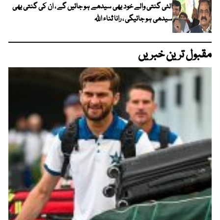
الٹی گنتی والے خود بھی سیدھے ہو جائیں گے ، ان کی گنتی بھی
سیدھی ہو جائیگی ، رانا ثناء اللہ
مقبول ترین خبریں