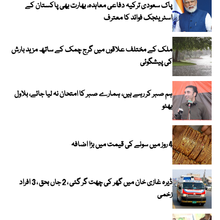
پاک سعودی ترکیہ دفاعی معاہدہ، بھارت بھی پاکستان کے
اسٹریٹجک فوائد کا معترف
ملک کے مختلف علاقوں میں گرج چمک کے ساتھ مزید بارش
کی پیشگوئی
ہم صبر کر رہے ہیں، ہمارے صبر کا امتحان نہ لیا جائے، بلاول
بھٹو
4 روز میں سونے کی قیمت میں بڑا اضافہ
ڈیرہ غازی خان میں گھر کی چھت گر گئی ، 2 جاں بحق ، 3 افراد
زخمی