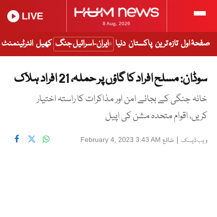
LIVE
8 Aug, 2026
صفحۂ اول
تازہ ترین
پاکستان
دنیا
ایران-اسرائیل جنگ
کھیل
انٹرٹینمنٹ
سوڈان: مسلح افراد کا گاؤں پر حملہ، 21 افراد ہلاک
خانہ جنگی کے بجائے امن اور مذاکرات کا راستہ اختیار
کریں، اقوام متحدہ مشن کی اپیل
|
شائع
February 4, 2023 3:43 AM
ویب ڈیسک