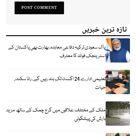
تازہ ترین خبریں
پاک سعودی ترکیہ دفاعی معاہدہ، بھارت بھی پاکستان کے
اسٹریٹجک فوائد کا معترف
تعلیمی ادارے 24 اگست تک بند رہیں گے، رانا سکندر
حیات
ملک کے مختلف علاقوں میں گرج چمک کے ساتھ مزید
بارش کی پیشگوئی