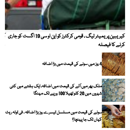
کیریبین پریمیئر لیگ ، قومی کرکٹرز کو این او سی 19 اگست کو جاری
آز
کرنے کا فیصلہ
چھی
4 روز میں سونے کی قیمت میں بڑا اضافہ
ملک بھر میں آٹے کی قیمت میں اضافہ، ایک ہفتے میں کئی
شہروں میں 20 کلو تھیلا 100 روپے تک مہنگا
سونے کی قیمت میں مسلسل تیسرے روز بڑا اضافہ ، فی تولہ ریٹ
کہاں تک جا پہنچا؟