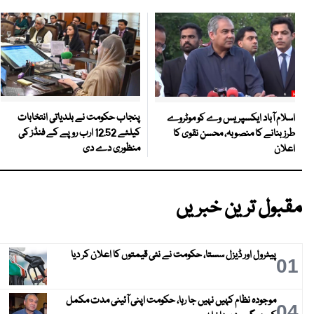
پنجاب حکومت نے بلدیاتی انتخابات
اسلام آباد ایکسپریس وے کو موٹروے
کیلئے 12.52 ارب روپے کے فنڈز کی
طرز بنانے کا منصوبہ، محسن نقوی کا
منظوری دے دی
اعلان
مقبول ترین خبریں
پیٹرول اور ڈیزل سستا، حکومت نے نئی قیمتوں کا اعلان کر دیا
01
موجودہ نظام کہیں نہیں جا رہا، حکومت اپنی آئینی مدت مکمل
04