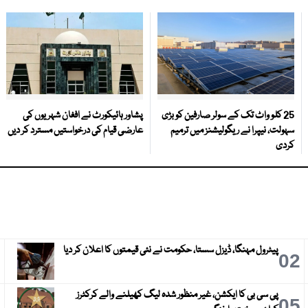
25 کلو واٹ تک کے سولر صارفین کو بڑی
پشاور ہائیکورٹ نے افغان شہریوں کی
سہولت، نیپرا نے ریگولیشنز میں ترمیم
عارضی قیام کی درخواستیں مسترد کر دیں
کردی
پیٹرول مہنگا، ڈیزل سستا، حکومت نے نئی قیمتوں کا اعلان کر دیا
3
02
پی سی بی کا ایکشن، غیر منظور شدہ لیگ کھیلنے والے کرکٹرز
6
05