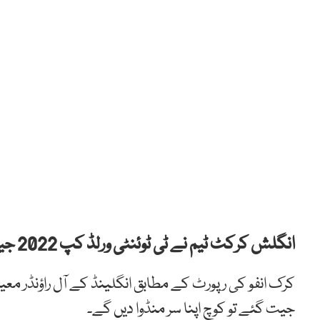
انگلش کرکٹ ٹیم نے ٹی ٹوئنٹی ورلڈ کپ 2022 جیتنے پر اپنے کوچ میتھیو پوٹ کو گنجا کر دیا۔
کرک انفو کی رپورٹ کے مطابق انگلینڈ کے آل راؤنڈر معی
جیت گئے تو کوچ اپنا سر منڈوا دیں گے۔