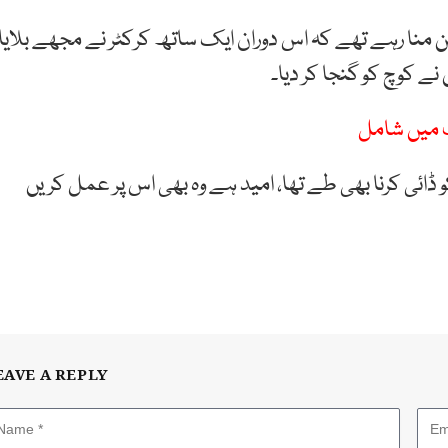
ن منا رہے تھے کہ اس دوران ایک ساتھ کرکٹر نے مجھے بلایا،
نے کوچ کو گنجا کر دیا۔
نٹ میں شامل
 ڈائی کرنا بھی طے تھا، امید ہے وہ بھی اس پر عمل کریں
EAVE A REPLY