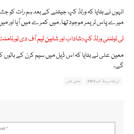
انہوں نے بتایا کہ ورلڈ کپ جیتنے کے بعد ہم رات کو جش
میرے پاس ٹریمر موجود تھا، میں کمرے میں آیا اور میں 
ٹی ٹوئنٹی ورلڈ کپ:شاداب اور شاہین ٹیم آف دی ٹورنام
معین علی نے بتایا کہ اس ڈیل میں سیم کرن کے بالوں کو
گے۔
ٹی ٹوئنٹی ورلڈ کپ 2022
معین علی