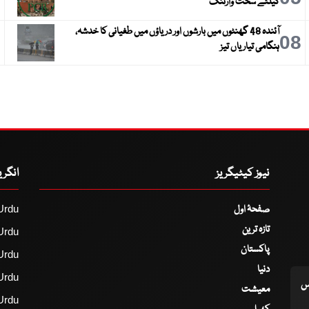
کیلئے سخت وارننگ
آئندہ 48 گھنٹوں میں بارشوں اور دریاؤں میں طغیانی کا خدشہ،
9
08
ہنگامی تیاریاں تیز
نیوز کیٹیگریز
انگر
صفحۂ اول
Urdu
تازہ ترین
Urdu
پاکستان
Urdu
دنیا
Urdu
اس
معیشت
Urdu