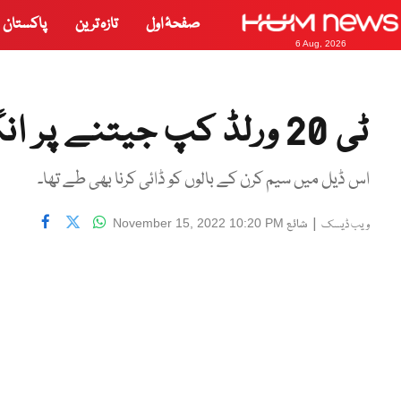
صفحۂ اول
تازہ ترین
پاکستان
6 Aug, 2026
ٹی 20 ورلڈ کپ جیتنے پر انگلش ٹیم نےکوچ کو گنجا کر دیا
اس ڈیل میں سیم کرن کے بالوں کو ڈائی کرنا بھی طے تھا۔
|
شائع
November 15, 2022 10:20 PM
ویب ڈیسک