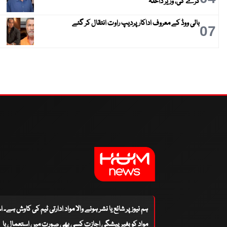
کرے گی، وزیر داخلہ
بالی ووڈ کے معروف اداکار پردیپ راوت انتقال کر گئے
07
ہم نیوز پر شائع یا نشر ہونے والا مواد ادارتی ٹیم کی کاوش ہے۔ 
مواد کو بغیر پیشگی اجازت کسی بھی صورت میں استعمال یا