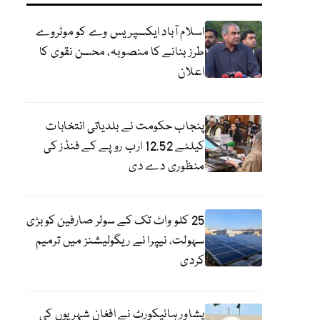
اسلام آباد ایکسپریس وے کو موٹروے
طرز بنانے کا منصوبہ، محسن نقوی کا
اعلان
پنجاب حکومت نے بلدیاتی انتخابات
کیلئے 12.52 ارب روپے کے فنڈز کی
منظوری دے دی
25 کلو واٹ تک کے سولر صارفین کو بڑی
سہولت، نیپرا نے ریگولیشنز میں ترمیم
کردی
پشاور ہائیکورٹ نے افغان شہریوں کی