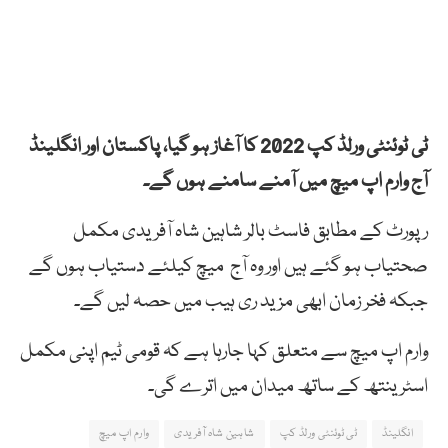
ٹی ٹوئنٹی ورلڈ کپ 2022 کا آغاز ہو گیا،
پاکستان
اور
انگلینڈ
آج
وارم
اپ
میچ
میں
آمنے
سامنے
ہوں
گے۔
رپورٹ کے مطابق فاسٹ
بالر
شاہین
شاہ
آفریدی
مکمل
صحتیاب ہو گئے ہیں اور وہ آج
میچ
کیلئے
دستیاب
ہوں
گے
جبکہ
فخر
زمان
ابھی
مزید
ری
ہیب
میں
حصہ
لیں
گے۔
وارم اپ میچ سے متعلق کہا جارہا ہے کہ قومی ٹیم اپنی مکمل
اسٹرینتھ کے ساتھ میدان میں اترے گی۔
انگلینڈ
ٹی ٹوئنٹی ورلڈ کپ
شاہین شاہ آفریدی
وارم اپ میچ