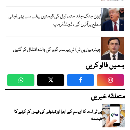
ایران جنگ جلد ختم ، تیل کی قیمتیں پہلے سے بھی نچلی
سطح پر آئیں گی ، ڈونلڈ ٹرمپ
چیئرمین پی ٹی آئی بیرسٹر گوہر کی والدہ انتقال کر گئیں
ہمیں فالو کریں
WhatsApp
Twitter
Facebook
Faceboo
متعلقہ خبریں
پی ٹی اے کا ای سم کے اجرا اور تبدیلی کی فیس کم کرنے کا
فیصلہ