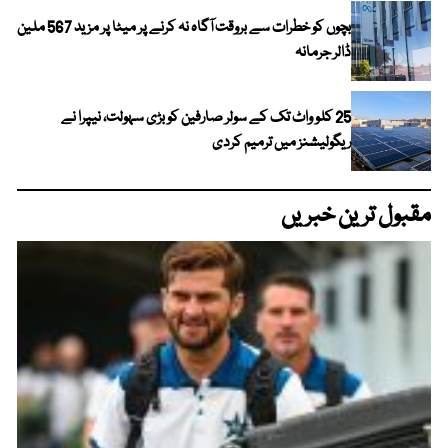
بچوں کو خطرات سے بروقت آگاہ نہ کرنے پر میٹا پر مزید 567 ملین
ڈالر جرمانہ
25 کلو واٹ تک کے سولر صارفین کو بڑی سہولت، نیپرا نے
ریگولیشنز میں ترمیم کردی
مقبول ترین خبریں