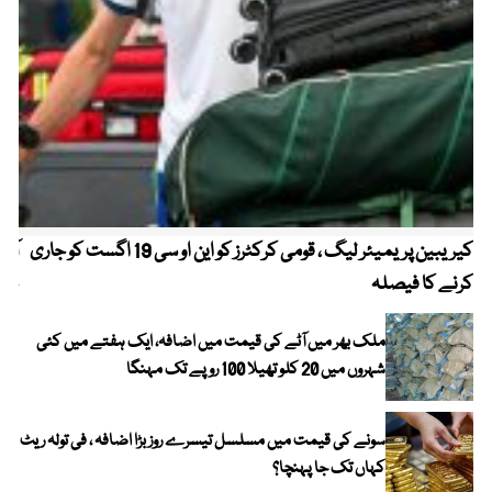
کیریبین پریمیئر لیگ ، قومی کرکٹرز کو این او سی 19 اگست کو جاری
آز
کرنے کا فیصلہ
چھی
ملک بھر میں آٹے کی قیمت میں اضافہ، ایک ہفتے میں کئی
شہروں میں 20 کلو تھیلا 100 روپے تک مہنگا
سونے کی قیمت میں مسلسل تیسرے روز بڑا اضافہ ، فی تولہ ریٹ
کہاں تک جا پہنچا؟