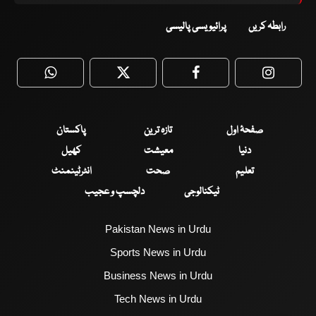
رابطہ کریں
پرائیویسی پالیسی
WhatsApp
Twitter
Facebook
Faceboo
صفحۂ اول
تازہ ترین
پاکستان
دنیا
معیشت
کھیل
تعلیم
صحت
انٹرٹینمنٹ
ٹیکنالوجی
دلچسپ و عجیب
Pakistan News in Urdu
Sports News in Urdu
Business News in Urdu
Tech News in Urdu