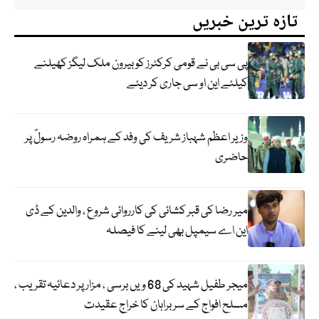
تازہ ترین خبریں
پی سی بی نے قومی کرکٹرز کو بیرون ملک لیگز کھیلنے
کیلئے این او سی جاری کر دیئے
وزیر اعظم شہباز شریف کی وفد کے ہمراہ روضہ رسولؐ پر
حاضری
میر رضا کی قبر کشائی کی کارروائی شروع ، والدین کے ڈی
این اے سیمپل بھی لینے کا فیصلہ
میجر طفیل شہید کی 68 ویں برسی ، مزار پر دعائیہ تقریب ،
مسلح افواج کے سربراہان کا خراج عقیدت