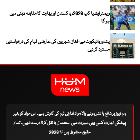
ویمنز ایشیا کپ 2026، پاکستان اور بھارت کا مقابلہ دبئی میں
ہو گا
پشاور ہائیکورٹ نے افغان شہریوں کی عارضی قیام کی درخواستیں
مسترد کر دیں
ہم نیوز پر شائع یا نشر ہونے والا مواد ادارتی ٹیم کی کاوش ہے۔ اس مواد کو بغیر
پیشگی اجازت کسی بھی صورت میں استعمال یا نقل کرنا درست نہیں۔ تمام
حقوق محفوظ ہیں © 2026