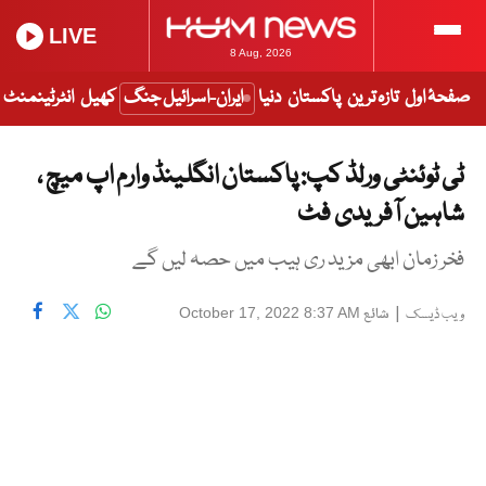
LIVE
8 Aug, 2026
صفحۂ اول
تازہ ترین
پاکستان
دنیا
ایران-اسرائیل جنگ
کھیل
انٹرٹینمنٹ
ٹی ٹوئنٹی ورلڈ کپ: پاکستان انگلینڈ وارم اپ میچ ،
شاہین آفریدی فٹ
فخر زمان ابھی مزید ری ہیب میں حصہ لیں گے
|
شائع
October 17, 2022 8:37 AM
ویب ڈیسک