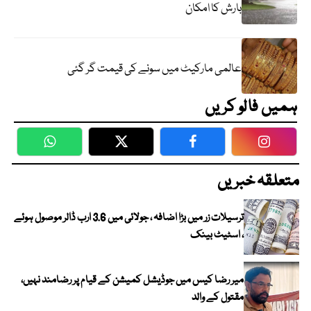
بارش کا امکان
عالمی مارکیٹ میں سونے کی قیمت گر گئی
ہمیں فالو کریں
WhatsApp
Twitter
Facebook
Faceboo
متعلقہ خبریں
ترسیلات زر میں بڑا اضافہ ، جولائی میں 3.6 ارب ڈالر موصول ہوئے
، اسٹیٹ بینک
میر رضا کیس میں جوڈیشل کمیشن کے قیام پر رضامند نہیں،
مقتول کے والد