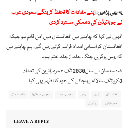
یہ بھی پڑھیں:
اپنے مفادات کا تحفظ کرینگے:سعودی عرب
نے جوبائیڈن کی دھمکی مسترد کردی
انہوں نے کہا کہ چاہتے ہیں افغانستان میں امن قائم ہو جبکہ
افغانستان کو انسانی امداد فراہم کرتے رہیں گے، ہم چاہتے ہیں
کہ روس یوکرین جنگ جلد از جلد ختم ہو،۔
شاہ سلمان نے سال2030 تک عمرہ زائرین کی تعداد
3کروڑتک سالانہ پہنچانے کے عزم کا اظہار بھی کیا۔
افغانستان
ایران
روس
سعودی عرب
سعودی فرمانروا
شاہ سلمان
عمرہ زائرین
یوکرین
LEAVE A REPLY