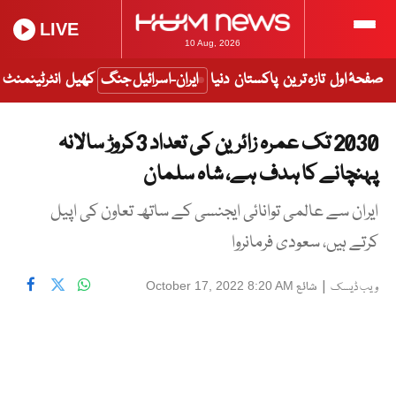
LIVE
10 Aug, 2026
صفحۂ اول
تازہ ترین
پاکستان
دنیا
ایران-اسرائیل جنگ
کھیل
انٹرٹینمنٹ
2030 تک عمرہ زائرین کی تعداد 3کروڑ سالانہ
پہنچانے کا ہدف ہے، شاہ سلمان
ایران سے عالمی توانائی ایجنسی کے ساتھ تعاون کی اپیل
کرتے ہیں، سعودی فرمانروا
|
شائع
October 17, 2022 8:20 AM
ویب ڈیسک