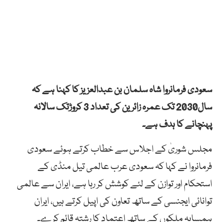
سعودی فرمانروا شاہ سلمان بن عبدالعزیز کا کہنا ہے کہ
سال2030 تک عمرہ زائرین کی تعداد 3 کروڑتک سالانہ
پہنچانے کا ہدف ہے۔
مجلس شوریٰ کے اجلاس سے خطاب کرتے ہوئے سعودی
فرمانروا نے کہا کہ سعودی عرب عالمی تیل منڈی کے
استحکام اور توازن کے لئے کوشش کر رہا ہے، ایران سے عالمی
توانائی ایجنسی کے ساتھ تعاون کی اپیل کرتے ہیں، ایران
ہمسایہ ملکوں کے ساتھ اعتماد کا رشتہ قائم کرے۔