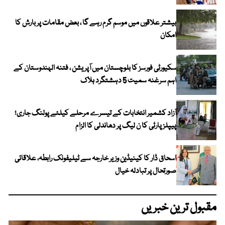
بیشتر علاقوں میں موسم گرم رہے گا ، بعض مقامات پر بارش کا
امکان
سکیورٹی فورسز کا بلوچستان میں آپریشن ، فتنہ الہندوستان کے
اہم سرغنہ سمیت 5 دہشتگرد ہلاک
آزاد کشمیر انتخابات کے تیسرے مرحلے کیلئے پولنگ جاری؛
پیپلز پارٹی کا ن لیگ پر دھاندلی کا الزام
اسحاق ڈار کا کینیڈین وزیر خارجہ سے ٹیلیفونک رابطہ، علاقائی
صورتحال پر تبادلہ خیال
مقبول ترین خبریں