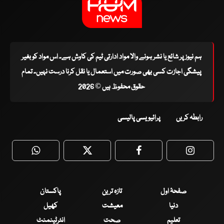
ہم نیوز پر شائع یا نشر ہونے والا مواد ادارتی ٹیم کی کاوش ہے۔ اس مواد کو بغیر
پیشگی اجازت کسی بھی صورت میں استعمال یا نقل کرنا درست نہیں۔ تمام
حقوق محفوظ ہیں © 2026
رابطہ کریں
پرائیویسی پالیسی
WhatsApp
Twitter
Facebook
Faceboo
صفحۂ اول
تازہ ترین
پاکستان
دنیا
معیشت
کھیل
تعلیم
صحت
انٹرٹینمنٹ