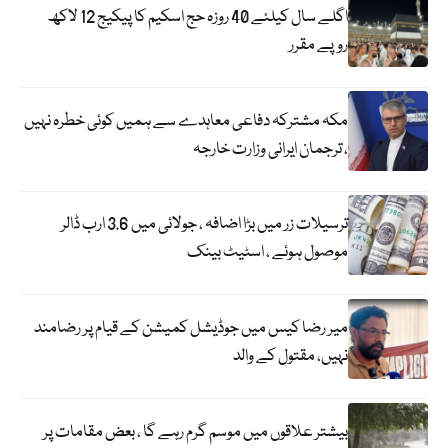
اگلے سال کیلئے 40 روزہ حج اسکیم کا پیکیج 12 لاکھ
روپے مقرر
مکہ مشترکہ دفاعی معاہدے سے ہمیں کوئی خطرہ نہیں
، ترجمان ایرانی وزارت خارجہ
ترسیلات زر میں بڑا اضافہ ، جولائی میں 3.6 ارب ڈالر
موصول ہوئے ، اسٹیٹ بینک
میر رضا کیس میں جوڈیشل کمیشن کے قیام پر رضامند
نہیں، مقتول کے والد
بیشتر علاقوں میں موسم گرم رہے گا ، بعض مقامات پر