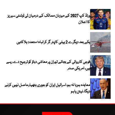
کیا
ورلڈ کپ 2027 کے میزبان ممالک کے درمیان ٹی ٹوئنٹی سیریز
کا اعلان
یکے بعد دیگرے 2 ہیلی کاپٹر گر کر تباہ؛ متعدد ہلاکتیں
فوجی کارروائی کے بجائے تہران پر معاشی دباؤ کو ترجیح دے رہے
ہیں، امریکی صدر
معاہدہ ہو یا نہ ہو، اسرائیل ایران کو جوہری ہتھیارحاصل نہیں کرنے
دیگا، نیتن یاہو