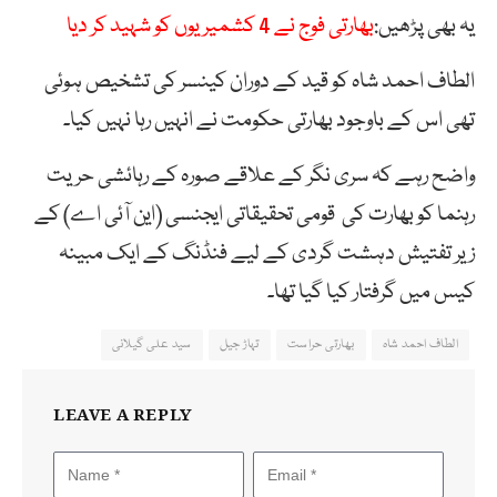
یہ بھی پڑھیں:
بھارتی فوج نے 4 کشمیریوں کو شہید کر دیا
الطاف احمد شاہ کو قید کے دوران کینسر کی تشخیص ہوئی
تھی اس کے باوجود بھارتی حکومت نے انہیں رہا نہیں کیا۔
واضح رہے کہ سری نگر کے علاقے صورہ کے رہائشی حریت
رہنما کو بھارت کی قومی تحقیقاتی ایجنسی (این آئی اے) کے
زیر تفتیش دہشت گردی کے لیے فنڈنگ ​​کے ایک مبینہ
کیس میں گرفتار کیا گیا تھا۔
الطاف احمد شاہ
بھارتی حراست
تہاڑ جیل
سید علی گیلانی
LEAVE A REPLY