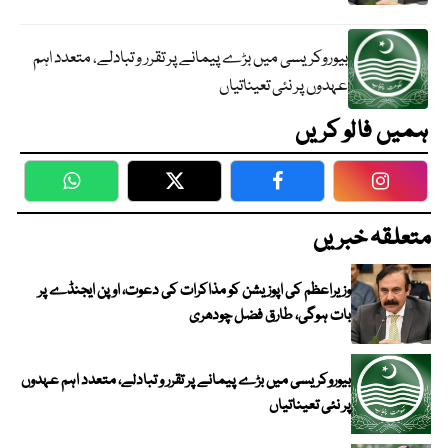
بیوروکریسی میں بڑے پیمانے پر تقرر و تبادلے، متعدد اہم
عہدوں پر نئی تعیناتیاں
ہمیں فالو کریں
WhatsApp
Twitter
Facebook
Faceboo
متعلقہ خبریں
وزیراعظم کی اپوزیشن کو مذاکرات کی دعوت، اوپن ایجنڈے پر
بات ہوگی، طارق فضل چودھری
بیوروکریسی میں بڑے پیمانے پر تقرر و تبادلے، متعدد اہم عہدوں
پر نئی تعیناتیاں