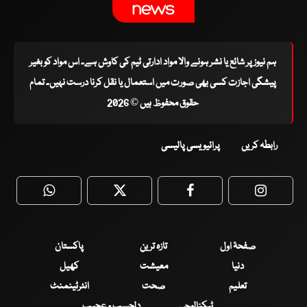
ہم نیوز پر شائع یا نشر ہونے والا مواد ادارتی ٹیم کی کاوش ہے۔ اس مواد کو بغیر
پیشگی اجازت کسی بھی صورت میں استعمال یا نقل کرنا درست نہیں۔ تمام
حقوق محفوظ ہیں © 2026
رابطہ کریں
پرائیویسی پالیسی
WhatsApp
Twitter
Facebook
Faceboo
صفحۂ اول
تازہ ترین
پاکستان
دنیا
معیشت
کھیل
تعلیم
صحت
انٹرٹینمنٹ
ٹیکنالوجی
دلچسپ و عجیب