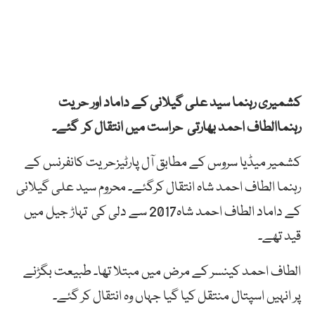
کشمیری رہنما سید علی گیلانی کے داماد اور حریت
رہنماالطاف احمد بھارتی حراست میں انتقال کر گئے۔
کشمیر میڈیا سروس کے مطابق آل پارٹیزحریت کانفرنس کے
رہنما الطاف احمد شاہ انتقال کرگئے۔ محروم سید علی گیلانی
کے داماد الطاف احمد شاہ2017 سے دلی کی تہاڑ جیل میں
قید تھے۔
الطاف احمد کینسر کے مرض میں مبتلا تھا۔ طبیعت بگڑنے
پر انہیں اسپتال منتقل کیا گیا جہاں وہ انتقال کر گئے۔