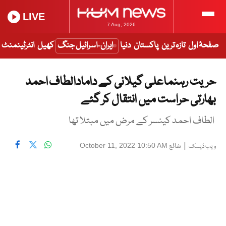
LIVE
7 Aug, 2026
صفحۂ اول
تازہ ترین
پاکستان
دنیا
ایران-اسرائیل جنگ
کھیل
انٹرٹینمنٹ
حریت رہنماعلی گیلانی کے دامادالطاف احمد
بھارتی حراست میں انتقال کر گئے
الطاف احمد کینسر کے مرض میں مبتلا تھا
|
شائع
October 11, 2022 10:50 AM
ویب ڈیسک