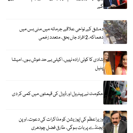
گے
دمشق کے نواحی علاقے جرمانہ میں منی بس میں
دھماکہ، 2 افراد جاں بحق، متعدد زخمی
شادی کا کوئی ارادہ نہیں، اکیلی بے حد خوش ہوں، امیشا
پٹیل
حکومت نے پیٹرول اور ڈیزل کی قیمتوں میں کمی کر دی
وزیراعظم کی اپوزیشن کو مذاکرات کی دعوت، اوپن
ایجنڈے پر بات ہوگی، طارق فضل چودھری