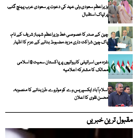
وزیراعظم سعودی ولی عہد کی دعوت پر سعودی عرب پہنچ گئے،
پر تپاک استقبال
چین کے صدر کا خصوصی خط وزیراعظم شہباز شریف کے نام،
پاک چین شراکت داری مزید مضبوط بنانے کے عزم کا اظہار
غزہ میں اسرائیلی کارروائیوں پر پاکستان سمیت 8 اسلامی
ممالک کا مشترکہ اعلامیہ
اسلام آباد ایکسپریس وے کو موٹروے طرز بنانے کا منصوبہ،
محسن نقوی کا اعلان
مقبول ترین خبریں