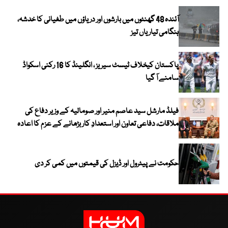
آئندہ 48 گھنٹوں میں بارشوں اور دریاؤں میں طغیانی کا خدشہ،
ہنگامی تیاریاں تیز
پاکستان کیخلاف ٹیسٹ سیریز ، انگلینڈ کا 16 رکنی اسکواڈ
سامنے آ گیا
فیلڈ مارشل سید عاصم منیر اور صومالیہ کے وزیر دفاع کی
ملاقات، دفاعی تعاون اور استعدادِ کار بڑھانے کے عزم کا اعادہ
حکومت نے پیٹرول اور ڈیزل کی قیمتوں میں کمی کر دی