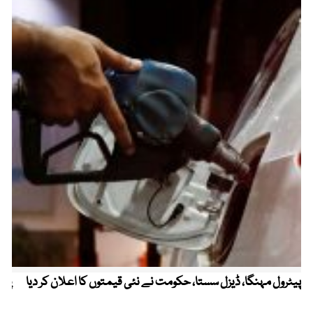
پیٹرول مہنگا، ڈیزل سستا، حکومت نے نئی قیمتوں کا اعلان کر دیا
پنج