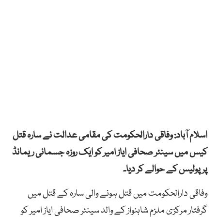
اسلام آباد: وفاقی دارالحکومت کی مقامی عدالت نے سارہ قتل
کیس میں سینئر صحافی ایاز امیر کو ایک روزہ جسمانی ریمانڈ
پر پولیس کے حوالے کر دیا۔
وفاقی دارالحکومت میں قتل ہونے والی سارہ کے قتل میں
گرفتار مرکزی ملزم شاہنواز کے والد سینئر صحافی ایاز امیر کو