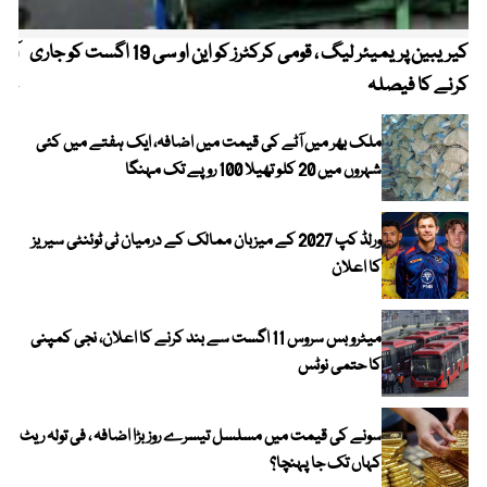
کیریبین پریمیئر لیگ ، قومی کرکٹرز کو این او سی 19 اگست کو جاری
آز
کرنے کا فیصلہ
چھی
ملک بھر میں آٹے کی قیمت میں اضافہ، ایک ہفتے میں کئی
شہروں میں 20 کلو تھیلا 100 روپے تک مہنگا
ورلڈ کپ 2027 کے میزبان ممالک کے درمیان ٹی ٹوئنٹی سیریز
کا اعلان
میٹرو بس سروس 11 اگست سے بند کرنے کا اعلان، نجی کمپنی
کا حتمی نوٹس
سونے کی قیمت میں مسلسل تیسرے روز بڑا اضافہ ، فی تولہ ریٹ
کہاں تک جا پہنچا؟