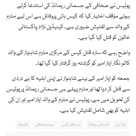
پولیس نے صحافی کے جسمانی ریمانڈ کی استدعا کرتے
ہوئے مؤقف اختیار کیا کہ کیس ہائی پروفائل ہے اس لیے ملزم
کے والد سے تفتیش ضروری ہے۔ کینیڈین نژاد پاکستانی
خاتون کو قتل کیا گیا ہے۔
واضح رہے کہ سارہ قتل کیس کے مرکزی ملزم شاہنواز کے والد
کالم نگار ایاز امیر کو گزشتہ روز گرفتار کیا گیا تھا۔
جمعہ کو ایاز امیر کے بیٹے شاہنواز نے اپنی اہلیہ کا بے دردی
سے قتل کر دیا تھا اور ملزم پہلے ہی جسمانی ریمانڈ پر پولیس
کی تحویل میں ہے۔ پولیس نے ملزم کے والد ایاز امیر اور ان کی
اہلیہ کو بھی شامل تفتیش کیا ہے۔
ایاز امیر
جسمانی ریمانڈ
سارہ قتل کیس
سینئر صحافی
شاہنواز