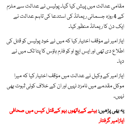
مقامی عدالت میں پیش کیا گیا۔ پولیس نے عدالت سے ملزم
کے 4 روزہ جسمانی ریمانڈ کی استدعا کی تاہم عدالت نے
ایک دن کا ریمانڈ منظور کیا۔
ایاز امیر نے مؤقف اختیار کیا کہ میں نے خود پولیس کو قتل کی
اطلاع دی تھی اور ایس ایچ او کو فارم ہاؤس کا پتا تک میں نے
دیا۔
ایاز امیر کے وکیل نے عدالت میں مؤقف اختیار کیا کہ میرا
موکل مقدمے میں نامزد نہیں اور ان کے خلاف کوئی ثبوت بھی
نہیں۔
یہ بھی پڑھیں:
بیٹے کےہاتھوں بہو کےقتل کیس میں صحافی
ایازامیر گرفتار