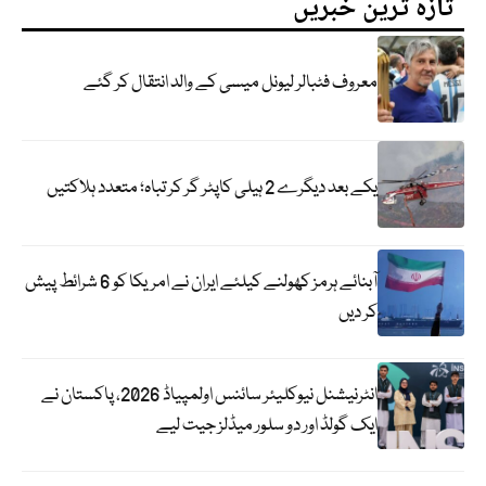
تازہ ترین خبریں
معروف فٹبالر لیونل میسی کے والد انتقال کر گئے
یکے بعد دیگرے 2 ہیلی کاپٹر گر کر تباہ؛ متعدد ہلاکتیں
آبنائے ہرمز کھولنے کیلئے ایران نے امریکا کو 6 شرائط پیش
کر دیں
انٹرنیشنل نیوکلیئر سائنس اولمپیاڈ 2026، پاکستان نے
ایک گولڈ اور دو سلور میڈلز جیت لیے