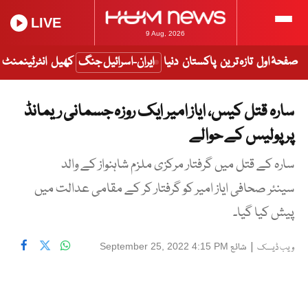
LIVE
9 Aug, 2026
صفحۂ اول
تازہ ترین
پاکستان
دنیا
ایران-اسرائیل جنگ
کھیل
انٹرٹینمنٹ
سارہ قتل کیس، ایاز امیر ایک روزہ جسمانی ریمانڈ
پر پولیس کے حوالے
سارہ کے قتل میں گرفتار مرکزی ملزم شاہنواز کے والد
سینئر صحافی ایاز امیر کو گرفتار کر کے مقامی عدالت میں
پیش کیا گیا۔
|
شائع
September 25, 2022 4:15 PM
ویب ڈیسک