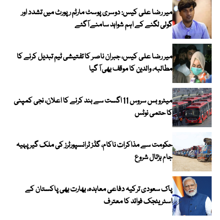
میر رضا علی کیس: دوسری پوسٹ مارٹم رپورٹ میں تشدد اور
گولی لگنے کے اہم شواہد سامنے آگئے
میر رضا علی کیس، جبران ناصر کا تفتیشی ٹیم تبدیل کرنے کا
مطالبہ، والدین کا موقف بھی آ گیا
میٹرو بس سروس 11 اگست سے بند کرنے کا اعلان، نجی کمپنی
کا حتمی نوٹس
حکومت سے مذاکرات ناکام، گڈز ٹرانسپورٹرز کی ملک گیر پہیہ
جام ہڑتال شروع
پاک سعودی ترکیہ دفاعی معاہدہ، بھارت بھی پاکستان کے
اسٹریٹجک فوائد کا معترف