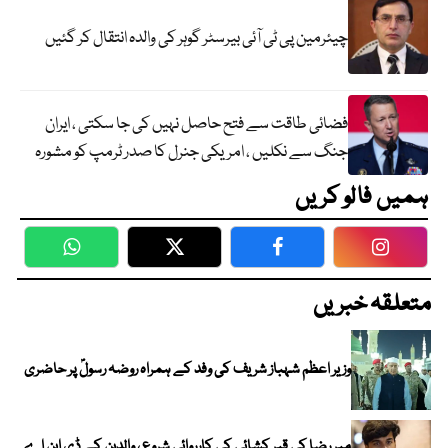
چیئرمین پی ٹی آئی بیرسٹر گوہر کی والدہ انتقال کر گئیں
فضائی طاقت سے فتح حاصل نہیں کی جا سکتی ، ایران
جنگ سے نکلیں ، امریکی جنرل کا صدر ٹرمپ کو مشورہ
ہمیں فالو کریں
WhatsApp
Twitter
Facebook
Faceboo
متعلقہ خبریں
وزیر اعظم شہباز شریف کی وفد کے ہمراہ روضہ رسولؐ پر حاضری
میر رضا کی قبر کشائی کی کارروائی شروع ، والدین کے ڈی این اے