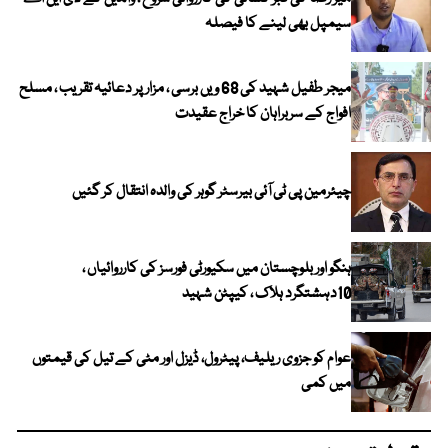
سیمپل بھی لینے کا فیصلہ
میجر طفیل شہید کی 68 ویں برسی ، مزار پر دعائیہ تقریب ، مسلح
افواج کے سربراہان کا خراج عقیدت
چیئرمین پی ٹی آئی بیرسٹر گوہر کی والدہ انتقال کر گئیں
ہنگو اور بلوچستان میں سکیورٹی فورسز کی کارروائیاں ،
10دہشتگرد ہلاک ، کیپٹن شہید
عوام کو جزوی ریلیف، پیٹرول، ڈیزل اور مٹی کے تیل کی قیمتوں
میں کمی