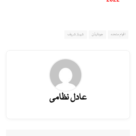
اقوام متحدہ
جوبائیڈن
شہباز شریف
عادل نظامی