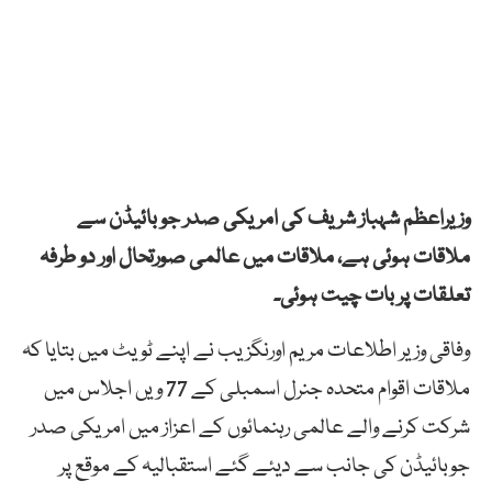
وزیراعظم شہباز شریف کی امریکی صدر جو بائیڈن سے
ملاقات ہوئی ہے، ملاقات میں عالمی صورتحال اور دو طرفہ
تعلقات پر بات چیت ہوئی۔
وفاقی وزیر اطلاعات مریم اورنگزیب نے اپنے ٹویٹ میں بتایا کہ
ملاقات اقوام متحدہ جنرل اسمبلی کے 77 ویں اجلاس میں
شرکت کرنے والے عالمی رہنمائوں کے اعزاز میں امریکی صدر
جوبائیڈن کی جانب سے دیئے گئے استقبالیہ کے موقع پر