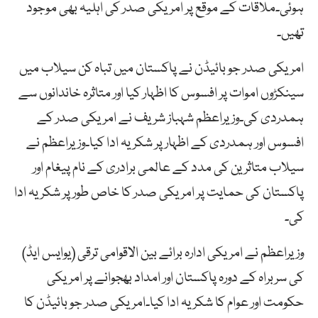
ہوئی۔ملاقات کے موقع پر امریکی صدر کی اہلیہ بھی موجود
تھیں۔
امریکی صدر جو بائیڈن نے پاکستان میں تباہ کن سیلاب میں
سینکڑوں اموات پر افسوس کا اظہار کیا اور متاثرہ خاندانوں سے
ہمدردی کی۔وزیراعظم شہباز شریف نے امریکی صدر کے
افسوس اور ہمدردی کے اظہار پر شکریہ ادا کیا۔وزیراعظم نے
سیلاب متاثرین کی مدد کے عالمی برادری کے نام پیغام اور
پاکستان کی حمایت پر امریکی صدر کا خاص طور پر شکریہ ادا
کی۔
وزیراعظم نے امریکی ادارہ برائے بین الاقوامی ترقی (یوایس ایڈ)
کی سربراہ کے دورہ پاکستان اور امداد بھجوانے پر امریکی
حکومت اور عوام کا شکریہ ادا کیا۔امریکی صدر جو بائیڈن کا