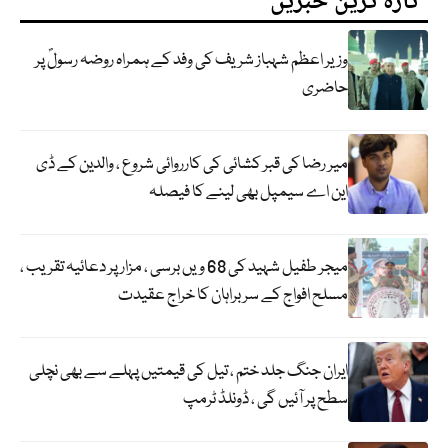
تازہ ترین خبریں
وزیر اعظم شہباز شریف کی وفد کے ہمراہ روضہ رسولؐ پر
حاضری
میر رضا کی قبر کشائی کی کارروائی شروع ، والدین کے ڈی
این اے سیمپل بھی لینے کا فیصلہ
میجر طفیل شہید کی 68 ویں برسی ، مزار پر دعائیہ تقریب ،
مسلح افواج کے سربراہان کا خراج عقیدت
ایران جنگ جلد ختم ، تیل کی قیمتیں پہلے سے بھی نچلی
سطح پر آئیں گی ، ڈونلڈ ٹرمپ