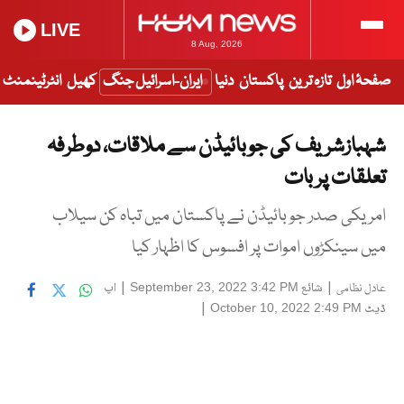
LIVE
8 Aug, 2026
صفحۂ اول
تازہ ترین
پاکستان
دنیا
ایران-اسرائیل جنگ
کھیل
انٹرٹینمنٹ
شہبازشریف کی جوبائیڈن سے ملاقات، دوطرفہ
تعلقات پر بات
امریکی صدر جو بائیڈن نے پاکستان میں تباہ کن سیلاب
میں سینکڑوں اموات پر افسوس کا اظہار کیا
|
شائع
|
اپ
September 23, 2022 3:42 PM
عادل نظامی
ڈیٹ
|
October 10, 2022 2:49 PM