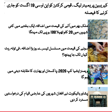
کیریبین پریمیئر لیگ ، قومی کرکٹرز کو این او سی 19 اگست کو جاری
آز
کرنے کا فیصلہ
چھی
ملک بھر میں آٹے کی قیمت میں اضافہ، ایک ہفتے میں کئی
شہروں میں 20 کلو تھیلا 100 روپے تک مہنگا
سونے کی قیمت میں مسلسل تیسرے روز بڑا اضافہ ، فی تولہ ریٹ
کہاں تک جا پہنچا؟
ویمنز ایشیا کپ 2026، پاکستان اور بھارت کا مقابلہ دبئی میں
ہو گا
پشاور ہائیکورٹ نے افغان شہریوں کی عارضی قیام کی درخواستیں
مسترد کر دیں