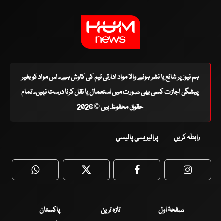
ہم نیوز پر شائع یا نشر ہونے والا مواد ادارتی ٹیم کی کاوش ہے۔ اس مواد کو بغیر
پیشگی اجازت کسی بھی صورت میں استعمال یا نقل کرنا درست نہیں۔ تمام
حقوق محفوظ ہیں © 2026
رابطہ کریں
پرائیویسی پالیسی
WhatsApp
Twitter
Facebook
Faceboo
صفحۂ اول
تازہ ترین
پاکستان