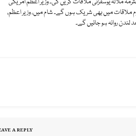
رمہ ملالہ یوسفزئی ملاقات کریں گی۔ وزیر اعظم امریکی
 ملاقات میں بھی شریک ہوں گے۔ شام میں، وزیر اعظم،
د لندن روانہ ہو جائیں گے۔
EAVE A REPLY