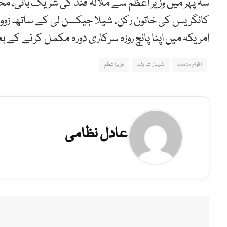
سہ پہر میں وزیر اعظم سے ملالہ فنڈ کی شریک بانی، محت
کانگریس کی خاتون رکن، شیلا جیکسن لی کے ساتھ زووم
امریکہ میں اپنا پانچ روزہ سرکاری دورہ مکمل کر نے کے بع
اقوام متحدہ
شہباز شریف
وزیراعظم
عادل نظامی