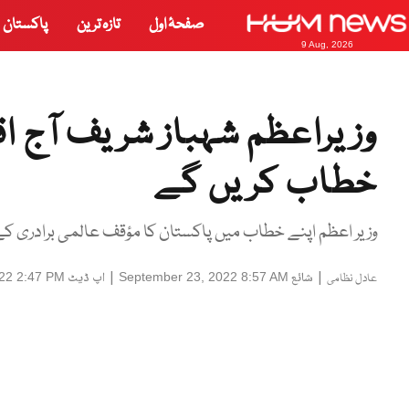
صفحۂ اول
تازہ ترین
پاکستان
9 Aug, 2026
وزیراعظم شہباز شریف آج ا
خطاب کریں گے
وزیر اعظم اپنے خطاب میں پاکستان کا مؤقف عالمی برادری ک
|
شائع
|
اپ ڈیٹ
022 2:47 PM
September 23, 2022 8:57 AM
عادل نظامی