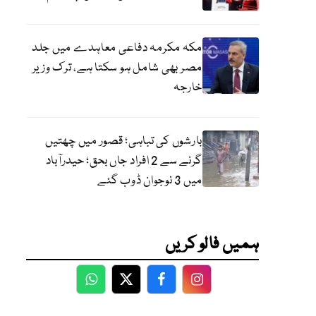
مکہ مکرمہ دفاعی معاہدے میں جلد
مصر بھی شامل ہو سکتا ہے، ترک وزیر
خارجہ
بارشوں کی تباہی؛ قصور میں چھتیں
گرنے سے 2 افراد جاں بحق؛ حیدرآباد
میں 3 نوجوان ڈوب گئے
ہمیں فالو کریں
WhatsApp
Twitter
Facebook
Facebook