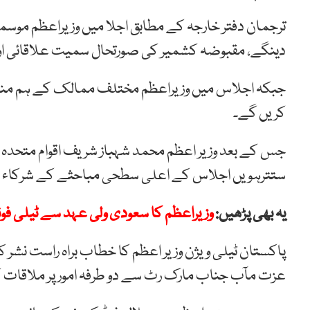
ترجمان دفتر خارجہ کے مطابق اجلا میں وزیراعظم موس
دینگے، مقبوضہ کشمیر کی صورتحال سمیت علاقائی اور 
جبکہ اجلاس میں وزیراعظم مختلف ممالک کے ہم منصب 
کریں گے۔
جس کے بعد وزیر اعظم محمد شہباز شریف اقوام متحدہ ہیڈ
ستترہویں اجلاس کے اعلی سطحی مباحثے کے شرکاء
یہ بھی پڑھیں:
وزیراعظم کا سعودی ولی عہد سے ٹیلی فون
پاکستان ٹیلی ویژن وزیر اعظم کا خطاب براہ راست نشر
عزت مآب جناب مارک رٹ سے دو طرفہ امور پر ملاقات 