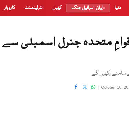
دنیا
ایران-اسرائیل جنگ
کھیل
انٹرٹینمنٹ
کاروبار
قوامِ متحدہ جنرل اسمبلی سے
ے سامنے رکھیں گے
|
October 10, 2