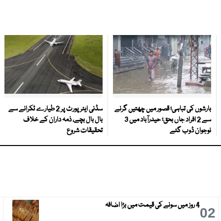
بارشوں کی تباہی؛ قصور میں چھتیں گرنے
سڈنی ایئرپورٹ پر 2 طیارے ٹکرانے سے
سے 2 افراد جاں بحق؛ حیدرآباد میں 3
بال بال بچے، ذمہ داران کے خلاف
نوجوان ڈوب گئے
تحقیقات شروع
4 روز میں سونے کی قیمت میں بڑا اضافہ
3
02