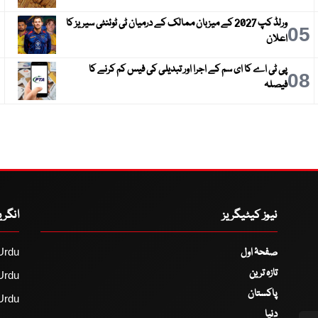
ورلڈ کپ 2027 کے میزبان ممالک کے درمیان ٹی ٹوئنٹی سیریز کا
6
05
اعلان
پی ٹی اے کا ای سم کے اجرا اور تبدیلی کی فیس کم کرنے کا
9
08
فیصلہ
نیوز کیٹیگریز
انگر
صفحۂ اول
Urdu
تازہ ترین
Urdu
پاکستان
Urdu
دنیا