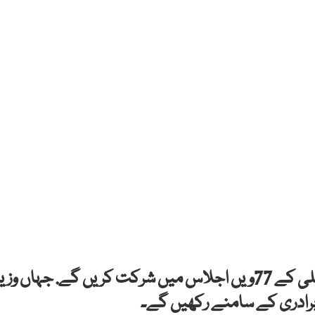
وزیر اعظم شہباز شریف آج اقوامِ متحدہ جنرل اسمبلی کے 77ویں اجلاس میں شرکت کریں گے. جہاں وزی
رادری کے سامنے رکھیں گے۔