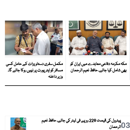
مکہ مکرمہ دفاعی معاہدے میں ایران کو
مکمل سفری دستاویزات کے حامل کسی
بھی شامل کیا جائے، حافظ نعیم الرحمان
مسافر کو ایئرپورٹ پر نہیں روکا جائے گا،
وزیر داخلہ
پیٹرول کی قیمت 228 روپے فی لیٹر کی جائے، حافظ نعیم
0
الرحمان