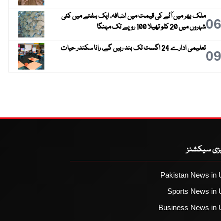
ملک بھر میں آٹے کی قیمت میں اضافہ، ایک ہفتے میں کئی
0
شہروں میں 20 کلو تھیلا 100 روپے تک مہنگا
تعلیمی ادارے 24 اگست تک بند رہیں گے، رانا سکندر حیات
0
یزی سیکشنز
Pakistan News in 
Sports News in 
Business News in 