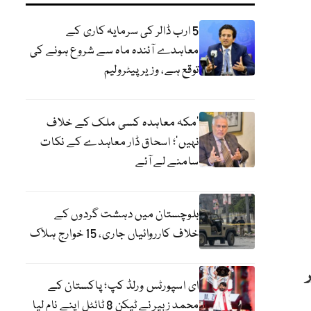
5 ارب ڈالر کی سرمایہ کاری کے
معاہدے آئندہ ماہ سے شروع ہونے کی
توقع ہے، وزیر پیٹرولیم
‘مکہ معاہدہ کسی ملک کے خلاف
نہیں’؛ اسحاق ڈار معاہدے کے نکات
سامنے لے آئے
بلوچستان میں دہشت گردوں کے
خلاف کارروائیاں جاری، 15 خوارج ہلاک
ر
ای اسپورٹس ورلڈ کپ؛ پاکستان کے
محمد زبیر نے ٹیکن 8 ٹائٹل اپنے نام لیا