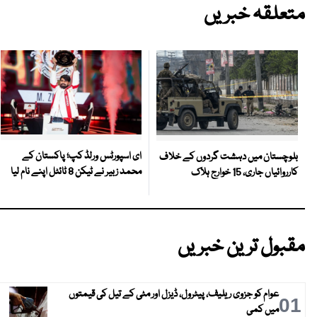
متعلقہ خبریں
ای اسپورٹس ورلڈ کپ؛ پاکستان کے
بلوچستان میں دہشت گردوں کے خلاف
محمد زبیر نے ٹیکن 8 ٹائٹل اپنے نام لیا
کارروائیاں جاری، 15 خوارج ہلاک
مقبول ترین خبریں
عوام کو جزوی ریلیف، پیٹرول، ڈیزل اور مٹی کے تیل کی قیمتوں
01
میں کمی