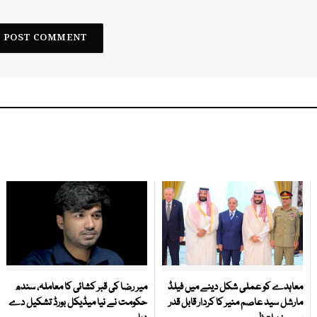
معاہدے کو عملی شکل دینے میں فیلڈ
میر رضا کی قبر کشائی کا معاملہ، سندھ
مارشل سید عاصم منیر کا کردار قابل قدر
حکومت نے نیا میڈیکل بورڈ تشکیل دے