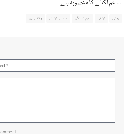
سسٹم لگانے کا منصوبہ ہے۔
بجلی
توانائی
خرم دستگیر
شمسی توانائی
وفاقی وزیر
 comment.