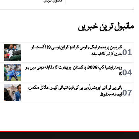
ملتوی کردی
مقبول ترین خبریں
کیریبین پریمیئر لیگ ، قومی کرکٹرز کو این او سی 19 اگست کو
01
جاری کرنے کا فیصلہ
ویمنز ایشیا کپ 2026، پاکستان اور بھارت کا مقابلہ دبئی میں ہو
04
گا
بانی پی ٹی آئی اور بشریٰ بی بی کی قیدِ تنہائی کیس، دلائل مکمل،
07
فیصلہ محفوظ