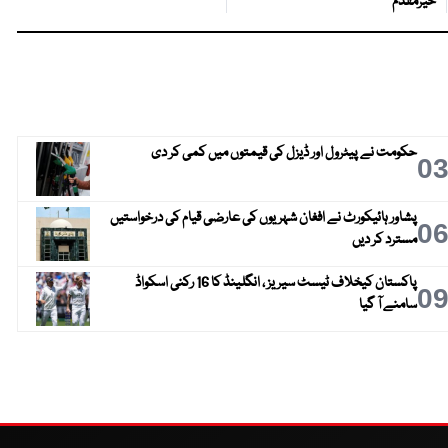
خیرمقدم
حکومت نے پیٹرول اور ڈیزل کی قیمتوں میں کمی کر دی
0
پشاور ہائیکورٹ نے افغان شہریوں کی عارضی قیام کی درخواستیں
0
مسترد کر دیں
پاکستان کیخلاف ٹیسٹ سیریز ، انگلینڈ کا 16 رکنی اسکواڈ
0
سامنے آ گیا