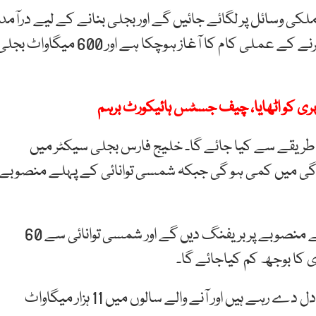
ی وسائل پر لگائے جائیں گے اور بجلی بنانے کے لیے درآمد
شدہ ایندھن بہت مہنگا پڑتا ہے۔ بجلی کی قیمتیں کم کرنے کے عملی کام کا آغاز ہوچکا ہے اور 600 میگاواٹ 
ی کو اٹھایا، چیف جسٹس ہائیکورٹ برہم
 طریقے سے کیا جائے گا۔ خلیج فارس بجلی سیکٹر میں
لودگی میں کمی ہو گی جبکہ شمسی توانائی کے پہلے منصوبے
انہوں نے کہا کہ سرمایہ کاروں کو شمسی توانائی کے پہلے منصوبے پر بریفنگ دیں گے اور شمسی توانائی سے 60
کا بوجھ کم کیاجائے گا۔
وفاقی وزیر نے کہا کہ 6 ہزار میگاواٹ امپورٹڈ فیول کا متبادل دے رہے ہیں اور آنے والے سالوں میں 11 ہزار میگاواٹ