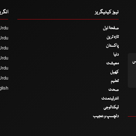
نیوز کیٹیگریز
انگر
صفحۂ اول
Urdu
تازہ ترین
Urdu
پاکستان
Urdu
دنیا
Urdu
اس
معیشت
Urdu
کھیل
Urdu
تعلیم
lish
صحت
انٹرٹینمنٹ
ٹیکنالوجی
دلچسپ و عجیب