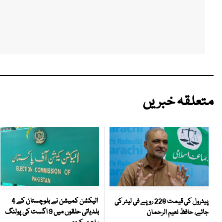
متعلقہ خبریں
الیکشن کمیشن نے بلوچستان کے 4
پیٹرول کی قیمت 228 روپے فی لیٹر کی
بلدیاتی حلقوں میں 9 اگست کی پولنگ
جائے، حافظ نعیم الرحمان