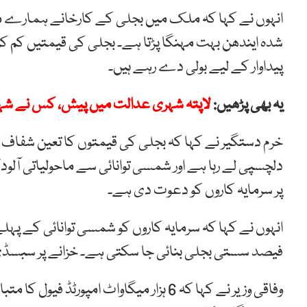
انہوں نے کہا کہ ملک میں بجلی کے کارخانے ہمارے ملک
پیداوار کے لیے بولی دے رہے ہیں۔
یہ بھی پڑھیں:
لاپتہ شہری عدالت میں پیش، کس نے شہر
خرم دستگیر نے کہا کہ بجلی کی قیمتوں کا تعین شفاف
دلچسپی لے رہا ہے اور شمسی توانائی سے ماحولیاتی آ
پر سرمایہ کاروں کو دعوت دی ہے۔
فیصد سستی بجلی بنائی جا سکتی ہے۔ خزانے پر سبسڈی 