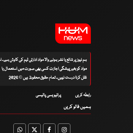
ہم نیوز پر شائع یا نشر ہونے والا مواد ادارتی ٹیم کی کاوش ہے۔ 
مواد کو بغیر پیشگی اجازت کسی بھی صورت میں استعمال یا
نقل کرنا درست نہیں۔ تمام حقوق محفوظ ہیں © 2026
رابطہ کریں
پرائیویسی پالیسی
ہمیں فالو کریں