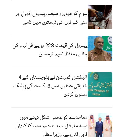
عوام کو جزوی ریلیف، پیٹرول، ڈیزل اور
مٹی کے تیل کی قیمتوں میں کمی
پیٹرول کی قیمت 228 روپے فی لیٹر کی
جائے، حافظ نعیم الرحمان
الیکشن کمیشن نے بلوچستان کے 4
بلدیاتی حلقوں میں 9 اگست کی پولنگ
ملتوی کردی
معاہدے کو عملی شکل دینے میں
فیلڈ مارشل سید عاصم منیر کا کردار
قابل قدر ہے، وزیراعظم