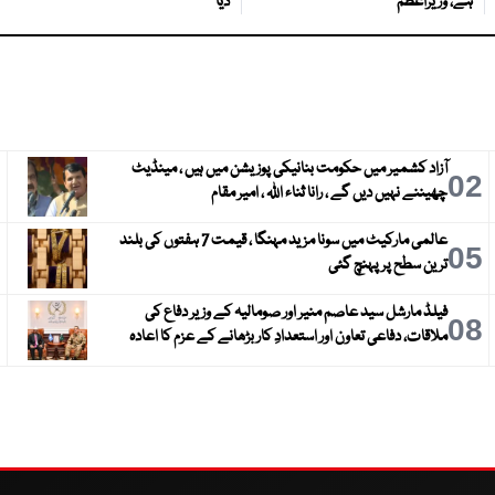
ہے، وزیراعظم
دیا
آزاد کشمیر میں حکومت بنانیکی پوزیشن میں ہیں ، مینڈیٹ
3
02
چھیننے نہیں دیں گے ، رانا ثناء اللہ ، امیر مقام
عالمی مارکیٹ میں سونا مزید مہنگا ، قیمت 7 ہفتوں کی بلند
6
05
ترین سطح پر پہنچ گئی
فیلڈ مارشل سید عاصم منیر اور صومالیہ کے وزیر دفاع کی
9
08
ملاقات، دفاعی تعاون اور استعدادِ کار بڑھانے کے عزم کا اعادہ