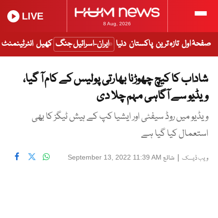
LIVE
8 Aug, 2026
صفحۂ اول
تازہ ترین
پاکستان
دنیا
ایران-اسرائیل جنگ
کھیل
انٹرٹینمنٹ
شاداب کا کیچ چھوڑنا بھارتی پولیس کے کام آ گیا،
ویڈیو سے آگاہی مہم چلا دی
ویڈیو میں روڈ سیفٹی اور ایشیا کپ کے ہیش ٹیگز کا بھی
استعمال کیا گیا ہے
|
شائع
September 13, 2022 11:39 AM
ویب ڈیسک