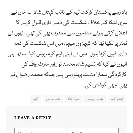
یاد رہے پاکستان کرکٹ ٹیم کے نائب کپتان شاداب خان نے
سری لنکا کے خلاف شکست کی ذمے داری قبول کرنے کا
اعلان کرتے ہوئے مداحوں سے معذرت بھی کی تھی، انہوں نے
ٹوئٹر پر لکھا تھا کہ کیچز وِن میچز، میں اس شکست کی ذمہ
داری قبول کرتا ہوں، میں نے اپنی ٹیم کو مایوس کیا۔ ساتھ ہی
انہوں نے کہا کہ نسیم شاہ، محمد نواز اور حارث رؤف کی
کارکردگی ہمارا مثبت پہلو رہی ہے جبکہ محمد رضوان نے
بھی اچھی کوشش کی۔
ایشیا کپ
بھارتی پولیس
سری لنکا
شاداب خان
کیچ
LEAVE A REPLY