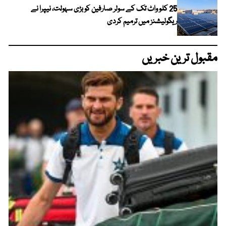
25 کلو واٹ تک کے سولر صارفین کو بڑی سہولت، نیپرا نے
ریگولیشنز میں ترمیم کردی
مقبول ترین خبریں