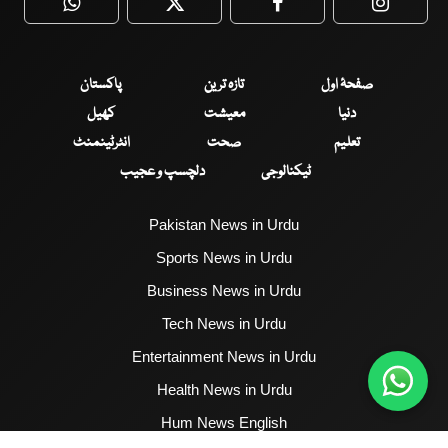
WhatsApp
Twitter
Facebook
Faceboo
صفحۂ اول
تازہ ترین
پاکستان
دنیا
معیشت
کھیل
تعلیم
صحت
انٹرٹینمنٹ
ٹیکنالوجی
دلچسپ و عجیب
Pakistan News in Urdu
Sports News in Urdu
Business News in Urdu
Tech News in Urdu
Entertainment News in Urdu
Health News in Urdu
Hum News English