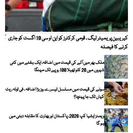
کیریبین پریمیئر لیگ ، قومی کرکٹرز کو این او سی 19 اگست کو جاری
آز
کرنے کا فیصلہ
چھی
ملک بھر میں آٹے کی قیمت میں اضافہ، ایک ہفتے میں کئی
شہروں میں 20 کلو تھیلا 100 روپے تک مہنگا
سونے کی قیمت میں مسلسل تیسرے روز بڑا اضافہ ، فی تولہ ریٹ
کہاں تک جا پہنچا؟
ویمنز ایشیا کپ 2026، پاکستان اور بھارت کا مقابلہ دبئی میں
ہو گا