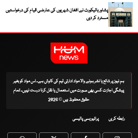
پشاور ہائیکورٹ نے افغان شہریوں کی عارضی قیام کی درخواستیں
مسترد کر دیں
ہم نیوز پر شائع یا نشر ہونے والا مواد ادارتی ٹیم کی کاوش ہے۔ اس مواد کو بغیر
پیشگی اجازت کسی بھی صورت میں استعمال یا نقل کرنا درست نہیں۔ تمام
حقوق محفوظ ہیں © 2026
رابطہ کریں
پرائیویسی پالیسی