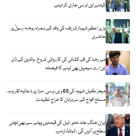
کیلئے این او سی جاری کر دیئے
وزیر اعظم شہباز شریف کی وفد کے ہمراہ روضہ رسولؐ پر
حاضری
میر رضا کی قبر کشائی کی کارروائی شروع ، والدین کے ڈی
این اے سیمپل بھی لینے کا فیصلہ
میجر طفیل شہید کی 68 ویں برسی ، مزار پر دعائیہ تقریب ،
مسلح افواج کے سربراہان کا خراج عقیدت
ایران جنگ جلد ختم ، تیل کی قیمتیں پہلے سے بھی نچلی
سطح پر آئیں گی ، ڈونلڈ ٹرمپ