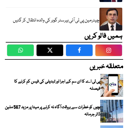
چیئرمین پی ٹی آئی بیرسٹر گوہر کی والدہ انتقال کر گئیں
ہمیں فالو کریں
WhatsApp
Twitter
Facebook
Faceboo
متعلقہ خبریں
پی ٹی اے کا ای سم کے اجرا اور تبدیلی کی فیس کم کرنے کا
فیصلہ
بچوں کو خطرات سے بروقت آگاہ نہ کرنے پر میٹا پر مزید 567 ملین
ڈالر جرمانہ