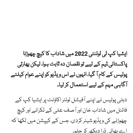
ایشیا کپ ٹی ٹوئنٹی 2022 میں شاداب کا کیچ چھوڑنا
پاکستانی ٰٹیم کے لیے تو نقصان دہ ثابت ہوا، لیکن بھارتی
پولیس کے کام آ گیا، انہوں نے اس ویڈیو کو اپنے عوام کیلئے
آگاہی مہم کے لیے استعمال کر لیا۔
دہلی پولیس نے اپنے آفیشل ٹوئٹر اکاؤنٹ پر ایشیا کپ کے
فائنل میں شاداب خان اور آصف علی کے ٹکرانے اور کیچ
چھوڑنے کی ویڈیو شیئر کردی، جس کے کیپشن میں لکھا کہ
اے بھائی ذرا دیکھ کر چلو۔