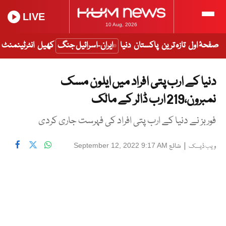
LIVE
10 Aug, 2026
صفحۂ اول
تازہ ترین
پاکستان
دنیا
ایران-اسرائیل جنگ
کھیل
انٹرٹینمنٹ
دنیا کے ارب پتی افراد میں ایلون مسک
نمبرون،219 ارب ڈالر کے مالک
فوربز نے دنیا کے ارب پتی افراد کی فہرست جاری کردی
|
شائع
September 12, 2022 9:17 AM
ویب ڈیسک