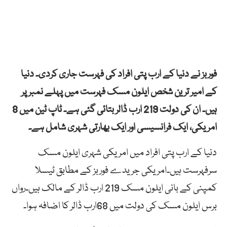
فوربز نے دنیا کے ارب پتی افراد کی فہرست جاری کردی۔ دنیا
کے امیر ترین شخص ایلون مسک فہرست میں پہلے نمبر پر
ہیں۔ ان کی دولت 219 ارب ڈالر بتائی گئی ہے۔ ٹاپ ٹین میں 8
امریکی، ایک فرانسیسی اور ایک بھارتی شہری شامل ہے۔
دنیا کے ارب پتی افراد میں امریکی شہری ایلون مسک
سرفہرست ہیں۔امریکی جریدے فوربز کے مطابق ٹیسلا
کمپنی کے بانی ایلون مسک 219 ارب ڈالر کے مالک ہیں۔رواں
برس ایلون مسک کی دولت میں 68ارب ڈالر کا اضافہ ہوا۔