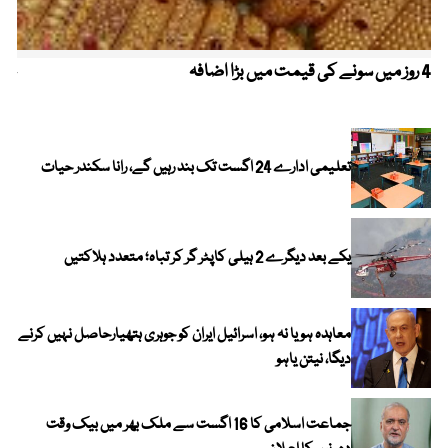
4 روز میں سونے کی قیمت میں بڑا اضافہ
خیب
الا
تعلیمی ادارے 24 اگست تک بند رہیں گے، رانا سکندر حیات
یکے بعد دیگرے 2 ہیلی کاپٹر گر کر تباہ؛ متعدد ہلاکتیں
معاہدہ ہو یا نہ ہو، اسرائیل ایران کو جوہری ہتھیارحاصل نہیں کرنے
دیگا، نیتن یاہو
جماعت اسلامی کا 16 اگست سے ملک بھر میں بیک وقت