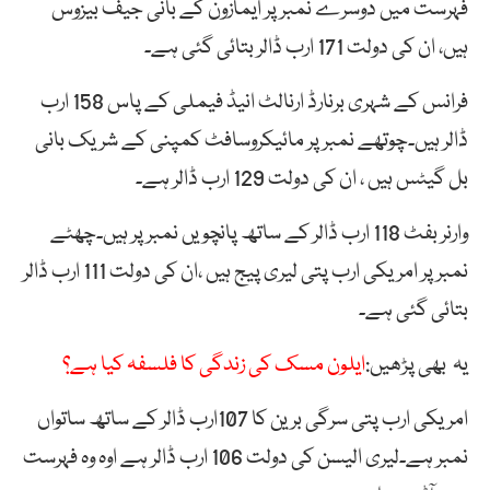
فہرست میں دوسرے نمبر پر ایمازون کے بانی جیف بیزوس
ہیں، ان کی دولت 171 ارب ڈالر بتائی گئی ہے۔
فرانس کے شہری برنارڈ ارنالٹ انیڈ فیملی کے پاس 158 ارب
ڈالر ہیں۔چوتھے نمبر پر مائیکروسافٹ کمپنی کے شریک بانی
بل گیٹس ہیں ، ان کی دولت 129 ارب ڈالر ہے۔
وارنر بفٹ 118 ارب ڈالر کے ساتھ پانچویں نمبر پر ہیں۔چھٹے
نمبر پر امریکی ارب پتی لیری پیج ہیں ،ان کی دولت 111 ارب ڈالر
بتائی گئی ہے۔
یہ بھی پڑھیں:
ایلون مسک کی زندگی کا فلسفہ کیا ہے؟
امریکی ارب پتی سرگی برین کا 107ارب ڈالر کے ساتھ ساتواں
نمبر ہے۔لیری الیسن کی دولت 106 ارب ڈالر ہے اوہ وہ فہرست