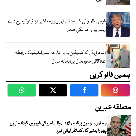
فوجی کارروائی کے بجائے تہران پر معاشی دباؤ کو ترجیح دے
رہے ہیں، امریکی صدر
اسحاق ڈار کا کینیڈین وزیر خارجہ سے ٹیلیفونک رابطہ،
علاقائی صورتحال پر تبادلہ خیال
ہمیں فالو کریں
WhatsApp
Twitter
Facebook
Faceboo
متعلقہ خبریں
ہماری سرزمین پر قدم رکھنے والے امریکی فوجیوں کو زندہ نہیں
چھوڑا جائے گا ، کمانڈر ایرانی فوج