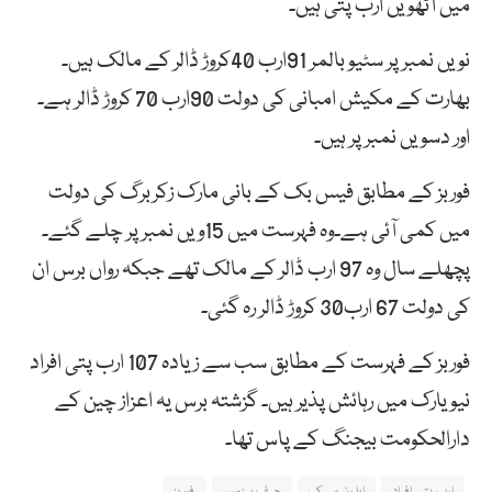
میں آٹھویں ارب پتی ہیں۔
نویں نمبر پر سٹیو بالمر 91ارب 40کروڑ ڈالر کے مالک ہیں۔
بھارت کے مکیش امبانی کی دولت 90ارب 70 کروڑ ڈالر ہے۔
اور دسویں نمبر پر ہیں۔
فوربز کے مطابق فیس بک کے بانی مارک زکربرگ کی دولت
میں کمی آئی ہے۔وہ فہرست میں 15ویں نمبر پر چلے گئے۔
پچھلے سال وہ 97 ارب ڈالر کے مالک تھے جبکہ رواں برس ان
کی دولت 67 ارب30 کروڑ ڈالر رہ گئی۔
فوربز کے فہرست کے مطابق سب سے زیادہ 107 ارب پتی افراد
نیویارک میں رہائش پذیر ہیں۔ گزشتہ برس یہ اعزاز چین کے
دارالحکومت بیجنگ کے پاس تھا۔
ارب پتی افراد
ایلون مسک
جیف بیزوس
فوربز