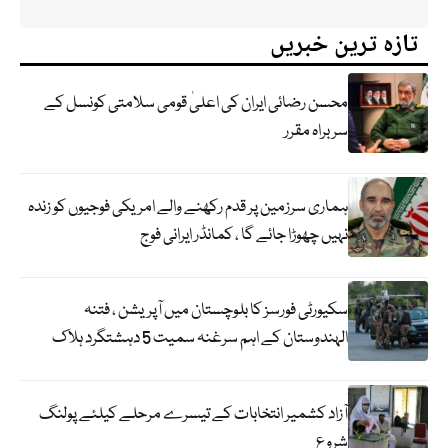
تازہ ترین خبریں
محسن رضائی ایران کی اعلیٰ قومی سلامتی کونسل کے
سربراہ مقرر
ہماری سرزمین پر قدم رکھنے والے امریکی فوجیوں کو زندہ
نہیں چھوڑا جائے گا ، کمانڈر ایرانی فوج
سکیورٹی فورسز کا بلوچستان میں آپریشن ، فتنہ
الہندوستان کے اہم سرغنہ سمیت 5 دہشتگرد ہلاک
آزاد کشمیر انتخابات کے تیسرے مرحلے کیلئے پولنگ
شروع