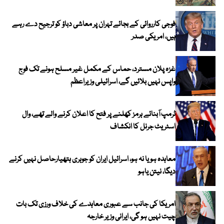
فوجی کارروائی کے بجائے تہران پر معاشی دباؤ کو ترجیح دے رہے
ہیں، امریکی صدر
غزہ پلان مسترد، حماس کے مکمل غیر مسلح ہونے تک فوج
واپس نہیں بلائیں گے، اسرائیلی وزیراعظم
ٹرمپ آبنائے ہرمز کھلنے پر فتح کا اعلان کرنے والے تھے، وال
اسٹریٹ جرنل کا انکشاف
معاہدہ ہو یا نہ ہو، اسرائیل ایران کو جوہری ہتھیارحاصل نہیں کرنے
دیگا، نیتن یاہو
امریکا کی جانب سے عبوری معاہدے کی خلاف ورزی تک بات
چیت نہیں ہو گی، ایرانی وزیر خارجہ