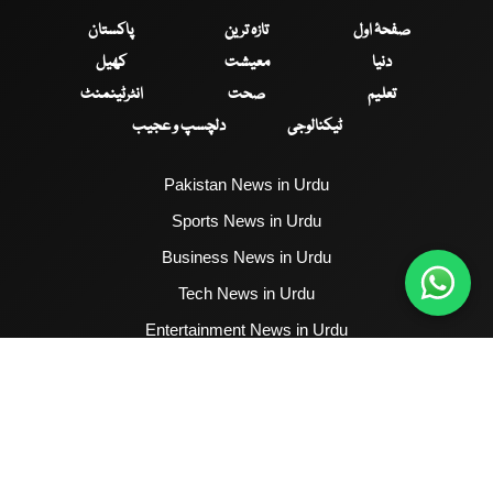
صفحۂ اول
تازہ ترین
پاکستان
دنیا
معیشت
کھیل
تعلیم
صحت
انٹرٹینمنٹ
ٹیکنالوجی
دلچسپ و عجیب
Pakistan News in Urdu
Sports News in Urdu
Business News in Urdu
Tech News in Urdu
Entertainment News in Urdu
Health News in Urdu
Hum News English