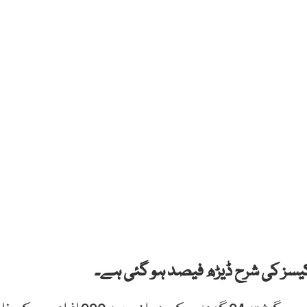
سز کی شرح ڈیڑھ فیصد ہو گئی ہے۔