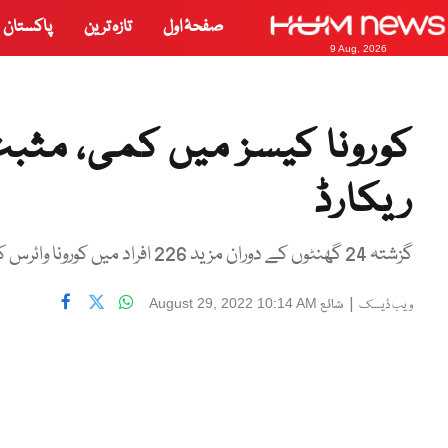
صفحۂ اول
تازہ ترین
پاکستان
9 Aug, 2026
کورونا کیسز میں کمی، مثب
ریکارڈ
گزشتہ 24 گھنٹوں کے دوران مزید 226 افراد میں کورونا وائرس کی تصدیق
|
شائع
August 29, 2022 10:14 AM
ویب ڈیسک