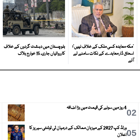
‘مکہ معاہدہ کسی ملک کے خلاف نہیں’؛
بلوچستان میں دہشت گردوں کے خلاف
اسحاق ڈار معاہدے کے نکات سامنے لے
کارروائیاں جاری، 15 خوارج ہلاک
آئے
4 روز میں سونے کی قیمت میں بڑا اضافہ
3
02
ورلڈ کپ 2027 کے میزبان ممالک کے درمیان ٹی ٹوئنٹی سیریز کا
6
05
اعلان