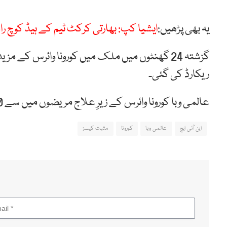
یہ بھی پڑھیں:
ایشیا کپ: بھارتی کرکٹ ٹیم کے ہیڈ کوچ ر
ریکارڈ کی گئی۔
عالمی وبا کورونا وائرس کے زیرِ علاج مریضوں میں سے 110 کی حالت تشویش ناک ہے۔
این آئی ایچ
عالمی وبا
کورونا
مثبت کیسز