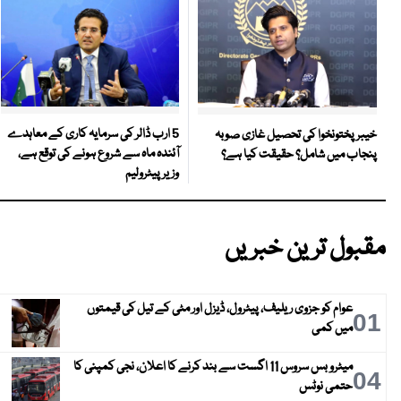
5 ارب ڈالر کی سرمایہ کاری کے معاہدے
خیبر پختونخوا کی تحصیل غازی صوبہ
آئندہ ماہ سے شروع ہونے کی توقع ہے،
پنجاب میں شامل؟ حقیقت کیا ہے؟
وزیر پیٹرولیم
مقبول ترین خبریں
عوام کو جزوی ریلیف، پیٹرول، ڈیزل اور مٹی کے تیل کی قیمتوں
01
میں کمی
میٹرو بس سروس 11 اگست سے بند کرنے کا اعلان، نجی کمپنی کا
04
حتمی نوٹس