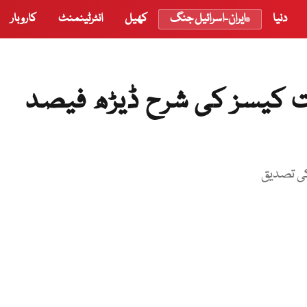
دنیا
ایران-اسرائیل جنگ
کھیل
انٹرٹینمنٹ
کاروبار
ت کیسز کی شرح ڈیڑھ فیصد