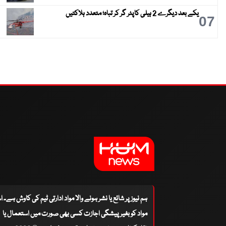
یکے بعد دیگرے 2 ہیلی کاپٹر گر کر تباہ؛ متعدد ہلاکتیں
07
ہم نیوز پر شائع یا نشر ہونے والا مواد ادارتی ٹیم کی کاوش ہے۔ 
مواد کو بغیر پیشگی اجازت کسی بھی صورت میں استعمال یا