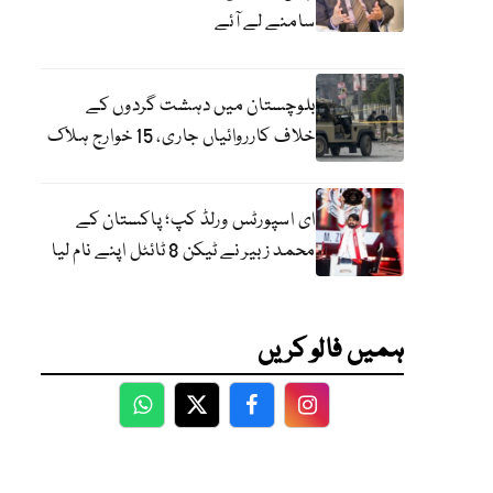
سامنے لے آئے
بلوچستان میں دہشت گردوں کے
خلاف کارروائیاں جاری، 15 خوارج ہلاک
ای اسپورٹس ورلڈ کپ؛ پاکستان کے
محمد زبیر نے ٹیکن 8 ٹائٹل اپنے نام لیا
ہمیں فالو کریں
WhatsApp
Twitter
Facebook
Facebook