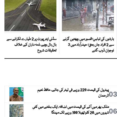
بارشوں کی تباہی؛ قصور میں چھتیں گرنے
سڈنی ایئرپورٹ پر 2 طیارے ٹکرانے سے
سے 2 افراد جاں بحق؛ حیدرآباد میں 3
بال بال بچے، ذمہ داران کے خلاف
نوجوان ڈوب گئے
تحقیقات شروع
پیٹرول کی قیمت 228 روپے فی لیٹر کی جائے، حافظ نعیم
0
الرحمان
ملک بھر میں آٹے کی قیمت میں اضافہ، ایک ہفتے میں کئی
0
شہروں میں 20 کلو تھیلا 100 روپے تک مہنگا