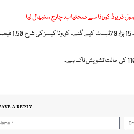
اہول ڈریوڈ کورونا سے صحتیاب، چارج سنبھال لیا
گزشتہ 24 گھنٹوں میں ملک میں کورونا وائرس کے مزید 15 ہزار 79ٹیسٹ کیے گئے۔ کورونا کیسز 
EAVE A REPLY