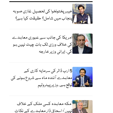
خیبر پختونخوا کی تحصیل غازی صوبہ
پنجاب میں شامل؟ حقیقت کیا ہے؟
امریکا کی جانب سے عبوری معاہدے
کی خلاف ورزی تک بات چیت نہیں ہو
گی، ایرانی وزیر خارجہ
5 ارب ڈالر کی سرمایہ کاری کے
معاہدے آئندہ ماہ سے شروع ہونے کی
توقع ہے، وزیر پیٹرولیم
‘مکہ معاہدہ کسی ملک کے خلاف
نہیں’؛ اسحاق ڈار معاہدے کے نکات