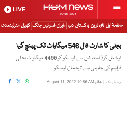
LIVE
9 Aug, 2026
صفحۂ اول
تازہ ترین
پاکستان
دنیا
ایران-اسرائیل جنگ
کھیل
انٹرٹینمنٹ
بجلی کا شارٹ فال 546 میگاواٹ تک پہنچ گیا
نیشنل گرڈ اسٹیشن سے لیسکو کو 4490 میگاواٹ بجلی
فراہم کی جارہی ہے،ترجمان لیسکو
|
شائع
August 11, 2022 10:56 AM
ویب ڈیسک