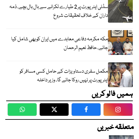
سڈنی ایئرپورٹ پر 2 طیارے ٹکرانے سے بال بال بچے، ذمہ
داران کے خلاف تحقیقات شروع
مکہ مکرمہ دفاعی معاہدے میں ایران کو بھی شامل کیا
جائے، حافظ نعیم الرحمان
مکمل سفری دستاویزات کے حامل کسی مسافر کو
ایئرپورٹ پر نہیں روکا جائے گا، وزیر داخلہ
ہمیں فالو کریں
WhatsApp
Twitter
Facebook
Faceboo
متعلقہ خبریں