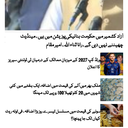
آزاد کشمیر میں حکومت بنانیکی پوزیشن میں ہیں ، مینڈیٹ
عوا
چھیننے نہیں دیں گے ، رانا ثناء اللہ ، امیر مقام
کم
ورلڈ کپ 2027 کے میزبان ممالک کے درمیان ٹی ٹوئنٹی سیریز
کا اعلان
ملک بھر میں آٹے کی قیمت میں اضافہ، ایک ہفتے میں کئی
شہروں میں 20 کلو تھیلا 100 روپے تک مہنگا
سونے کی قیمت میں مسلسل تیسرے روز بڑا اضافہ ، فی تولہ ریٹ
کہاں تک جا پہنچا؟