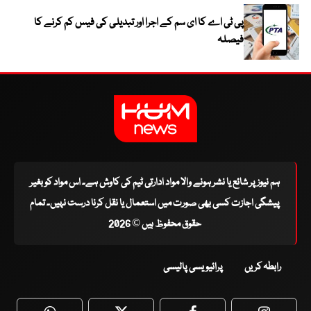
پی ٹی اے کا ای سم کے اجرا اور تبدیلی کی فیس کم کرنے کا
فیصلہ
ہم نیوز پر شائع یا نشر ہونے والا مواد ادارتی ٹیم کی کاوش ہے۔ اس مواد کو بغیر
پیشگی اجازت کسی بھی صورت میں استعمال یا نقل کرنا درست نہیں۔ تمام
حقوق محفوظ ہیں © 2026
رابطہ کریں
پرائیویسی پالیسی