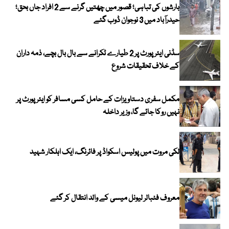
بارشوں کی تباہی؛ قصور میں چھتیں گرنے سے 2 افراد جاں بحق؛
حیدرآباد میں 3 نوجوان ڈوب گئے
سڈنی ایئرپورٹ پر 2 طیارے ٹکرانے سے بال بال بچے، ذمہ داران
کے خلاف تحقیقات شروع
مکمل سفری دستاویزات کے حامل کسی مسافر کو ایئرپورٹ پر
نہیں روکا جائے گا، وزیر داخلہ
لکی مروت میں پولیس اسکواڈ پر فائرنگ، ایک اہلکار شہید
معروف فٹبالر لیونل میسی کے والد انتقال کر گئے