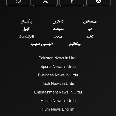
WhatsApp
Twitter
Facebook
Faceboo
صفحۂ اول
تازہ ترین
پاکستان
دنیا
معیشت
کھیل
تعلیم
صحت
انٹرٹینمنٹ
ٹیکنالوجی
دلچسپ و عجیب
Pakistan News in Urdu
Sports News in Urdu
Business News in Urdu
Tech News in Urdu
Entertainment News in Urdu
Health News in Urdu
Hum News English