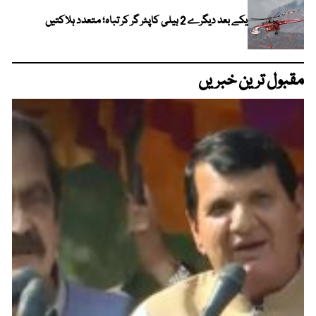
یکے بعد دیگرے 2 ہیلی کاپٹر گر کر تباہ؛ متعدد ہلاکتیں
مقبول ترین خبریں