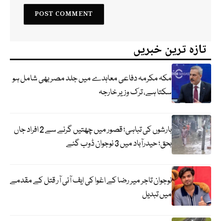
تازہ ترین خبریں
مکہ مکرمہ دفاعی معاہدے میں جلد مصر بھی شامل ہو
سکتا ہے، ترک وزیر خارجہ
بارشوں کی تباہی؛ قصور میں چھتیں گرنے سے 2 افراد جاں
بحق؛ حیدرآباد میں 3 نوجوان ڈوب گئے
نوجوان تاجر میر رضا کے اغوا کی ایف آئی آر قتل کے مقدمے
میں تبدیل