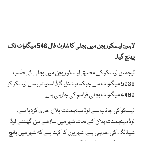
لاہور: لیسکو ریجن میں بجلی کا شارٹ فال 546 میگاواٹ تک
پہنچ گیا۔
ترجمان لیسکو کے مطابق لیسکو ریجن میں بجلی کی طلب
5036 میگاواٹ ہے جبکہ نیشنل گرڈ اسٹیشن سے لیسکو کو
4490 میگاواٹ بجلی فراہم کی جارہی ہے۔
لیسکو کی جانب سے لوڈمینجمنت پلان جاری کردیا ہے،
لوڈمینجمنت پلان کے تحت شہر میں ساڑھے تین گھنٹے لوڈ
شیڈنگ کی جارہی ہے، شہریوں کا کہنا ہے کہ شہر میں پانچ