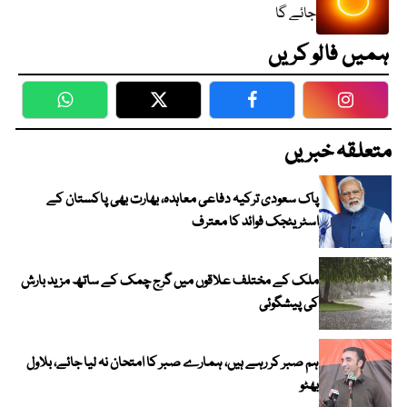
جائے گا
ہمیں فالو کریں
WhatsApp
Twitter
Facebook
Faceboo
متعلقہ خبریں
پاک سعودی ترکیہ دفاعی معاہدہ، بھارت بھی پاکستان کے
اسٹریٹجک فوائد کا معترف
ملک کے مختلف علاقوں میں گرج چمک کے ساتھ مزید بارش
کی پیشگوئی
ہم صبر کر رہے ہیں، ہمارے صبر کا امتحان نہ لیا جائے، بلاول
بھٹو