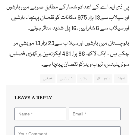
پی ڈی ایم اے کے اعدادو شمار کے مطابق صوبے میں بارشوں
اور سیلاب سے13 ہزار 975 مکانات کو نقصان پہنچا ۔ بارشوں
اور سیلاب سے 6 شاہراہیں ،16 پل شدید متاثر ہوئے۔
بلوچستان میں بارشوں اور سیلاب سے23 ہزار 13 مویشی مر
چکے ہیں ۔ ایک لاکھ 98 ہزار 461 ایکڑ زمین پر کھڑی فصلیں،
سولر پلیٹس، ٹیوب ویلزکو نقصان پہنچا ہے۔
اموات
بلوچستان
سیلاب
شاہراہیں
فصلیں
LEAVE A REPLY