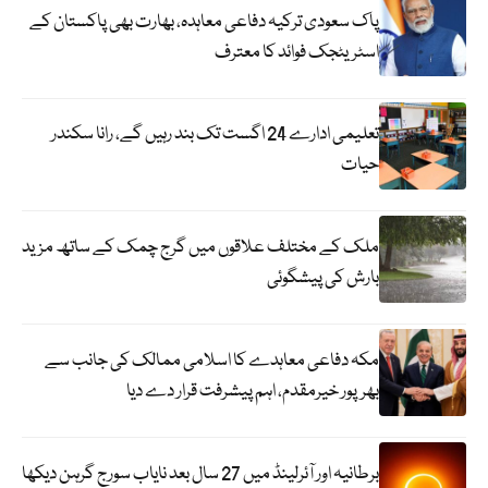
پاک سعودی ترکیہ دفاعی معاہدہ، بھارت بھی پاکستان کے
اسٹریٹجک فوائد کا معترف
تعلیمی ادارے 24 اگست تک بند رہیں گے، رانا سکندر
حیات
ملک کے مختلف علاقوں میں گرج چمک کے ساتھ مزید
بارش کی پیشگوئی
مکہ دفاعی معاہدے کا اسلامی ممالک کی جانب سے
بھرپور خیرمقدم، اہم پیشرفت قرار دے دیا
برطانیہ اور آئرلینڈ میں 27 سال بعد نایاب سورج گرہن دیکھا