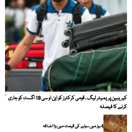
کیریبین پریمیئر لیگ ، قومی کرکٹرز کو این او سی 19 اگست کو جاری
آز
کرنے کا فیصلہ
چھی
4 روز میں سونے کی قیمت میں بڑا اضافہ