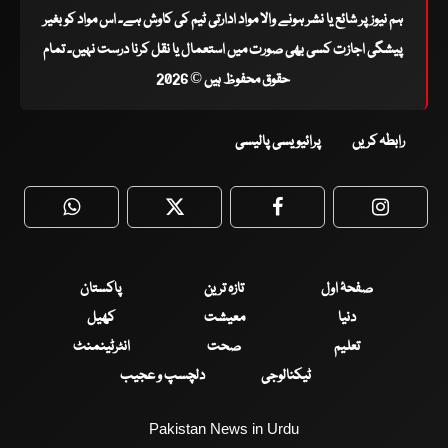
ہم نیوز پر شائع یا نشر ہونے والا مواد ادارتی ٹیم کی کاوش ہے۔ اس مواد کو بغیر
پیشگی اجازت کسی بھی صورت میں استعمال یا نقل کرنا درست نہیں۔ تمام
حقوق محفوظ ہیں © 2026
رابطہ کریں
پرائیویسی پالیسی
WhatsApp
Twitter
Facebook
Faceboo
صفحۂ اول
تازہ ترین
پاکستان
دنیا
معیشت
کھیل
تعلیم
صحت
انٹرٹینمنٹ
ٹیکنالوجی
دلچسپ و عجیب
Pakistan News in Urdu