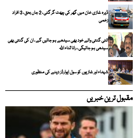
ڈیرہ غازی خان میں گھر کی چھت گر گئی ، 2 جاں بحق ، 3 افراد
زخمی
الٹی گنتی والے خود بھی سیدھے ہو جائیں گے ، ان کی گنتی بھی
سیدھی ہو جائیگی ، رانا ثناء اللہ
شہداء اور غازیوں کو سول ایوارڈز دینے کی منظوری
مقبول ترین خبریں