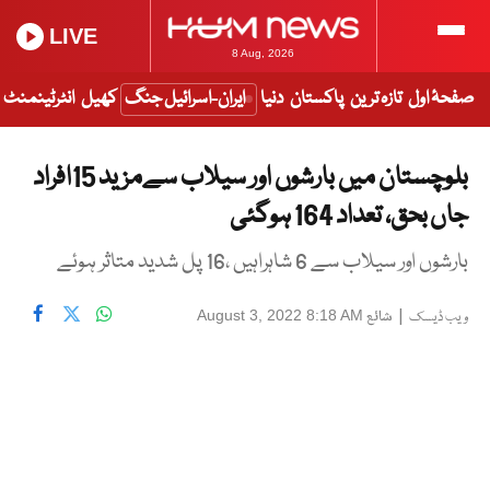
LIVE
8 Aug, 2026
صفحۂ اول
تازہ ترین
پاکستان
دنیا
ایران-اسرائیل جنگ
کھیل
انٹرٹینمنٹ
بلوچستان میں بارشوں اور سیلاب سےمزید 15افراد
جاں بحق، تعداد 164 ہوگئی
بارشوں اور سیلاب سے 6 شاہراہیں ،16 پل شدید متاثر ہوئے
|
شائع
August 3, 2022 8:18 AM
ویب ڈیسک