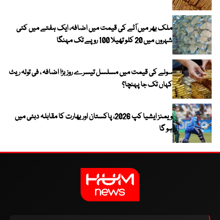
ملک بھر میں آٹے کی قیمت میں اضافہ، ایک ہفتے میں کئی
شہروں میں 20 کلو تھیلا 100 روپے تک مہنگا
سونے کی قیمت میں مسلسل تیسرے روز بڑا اضافہ ، فی تولہ ریٹ
کہاں تک جا پہنچا؟
ویمنز ایشیا کپ 2026، پاکستان اور بھارت کا مقابلہ دبئی میں
ہو گا