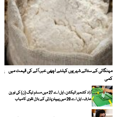
مہنگائی کے ستائے شہریوں کیلئے اچھی خبر، آٹے کی قیمت میں
پیٹ
کمی
آزاد کشمیر الیکشن ، ایل اے 27 میں مسلم لیگ (ن) کی نورین
عارف ، ایل اے 28 میں پیپلز پارٹی کے بازل نقوی کامیاب