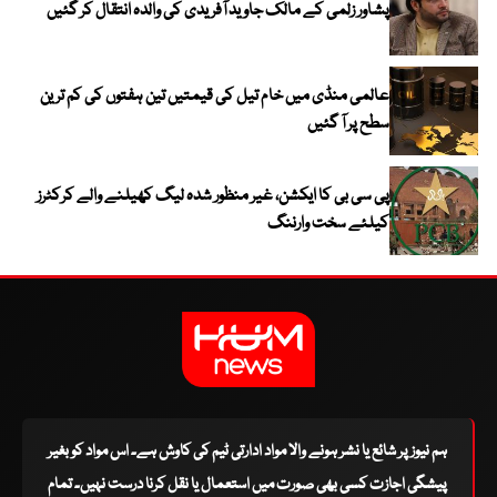
پشاور زلمی کے مالک جاوید آفریدی کی والدہ انتقال کر گئیں
عالمی منڈی میں خام تیل کی قیمتیں تین ہفتوں کی کم ترین
سطح پر آ گئیں
پی سی بی کا ایکشن، غیر منظور شدہ لیگ کھیلنے والے کرکٹرز
کیلئے سخت وارننگ
ہم نیوز پر شائع یا نشر ہونے والا مواد ادارتی ٹیم کی کاوش ہے۔ اس مواد کو بغیر
پیشگی اجازت کسی بھی صورت میں استعمال یا نقل کرنا درست نہیں۔ تمام