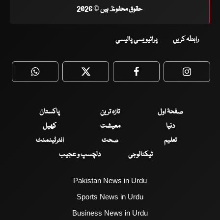
حقوق محفوظ ہیں © 2026
رابطہ کریں
پرائیویسی پالیسی
WhatsApp
Twitter
Facebook
Faceboo
صفحۂ اول
تازہ ترین
پاکستان
دنیا
معیشت
کھیل
تعلیم
صحت
انٹرٹینمنٹ
ٹیکنالوجی
دلچسپ و عجیب
Pakistan News in Urdu
Sports News in Urdu
Business News in Urdu