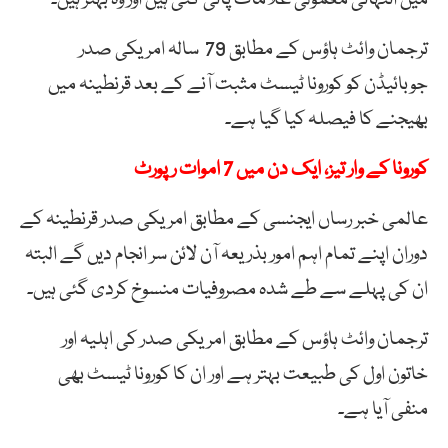
ترجمان وائٹ ہاؤس کے مطابق 79 سالہ امریکی صدر
جوبائیڈن کو کورونا ٹیسٹ مثبت آنے کے بعد قرنطینہ میں
بھیجنے کا فیصلہ کیا گیا ہے۔
کورونا کے وار تیز، ایک دن میں 7 اموات رپورٹ
عالمی خبر رساں ایجنسی کے مطابق امریکی صدر قرنطینہ کے
دوران اپنے تمام اہم امور بذریعہ آن لائن سر انجام دیں گے البتہ
ان کی پہلے سے طے شدہ مصروفیات منسوخ کردی گئی ہیں۔
ترجمان وائٹ ہاؤس کے مطابق امریکی صدر کی اہلیہ اور
خاتون اول کی طبیعت بہتر ہے اور ان کا کورونا ٹیسٹ بھی
منفی آیا ہے۔