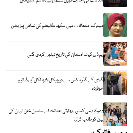
ملاقات کی اجازت نہیں دے رہے ، قاسم ، سلیمان
میٹرک امتحانات میں سکھ طالبعلم کی نمایاں پوزیشن
ایم ڈی کیٹ امتحان کی تاریخ تبدیل کردی گئی
گاڑی کے گلَو باکس سے دیوہیکل اژدہا نکل آیا، ڈرائیور
خوفزدہ
دھوکا دہی کیس ، بھارتی عدالت نے سلمان خان اور ان کی
بہن کو طلب کر لیا