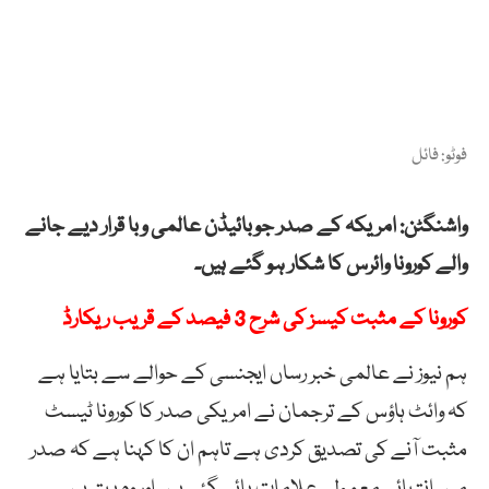
فوٹو: فائل
واشنگٹن: امریکہ کے صدر جوبائیڈن عالمی وبا قرار دیے جانے
والے کورونا وائرس کا شکار ہو گئے ہیں۔
کورونا کے مثبت کیسز کی شرح 3 فیصد کے قریب ریکارڈ
ہم نیوز نے عالمی خبر رساں ایجنسی کے حوالے سے بتایا ہے
کہ وائٹ ہاؤس کے ترجمان نے امریکی صدر کا کورونا ٹیسٹ
مثبت آنے کی تصدیق کردی ہے تاہم ان کا کہنا ہے کہ صدر
میں انتہائی معمولی علامات پائی گئی ہیں اور وہ بہتر ہیں۔