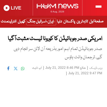
LIVE
6 Aug, 2026
صفحۂ اول
تازہ ترین
پاکستان
دنیا
ایران-اسرائیل جنگ
کھیل
انٹرٹینمنٹ
امریکی صدر جوبائیڈن کا کورونا ٹیسٹ مثبت آگیا
صدر جوبائیڈن تمام اہم امور بذریعہ آن لائن سر انجام دیں
گے، ترجمان وائٹ ہاؤس
|
شائع
|
اپ ڈیٹ
July 21, 2022 8:46 PM
ویب ڈیسک
|
July 21, 2022 9:47 PM