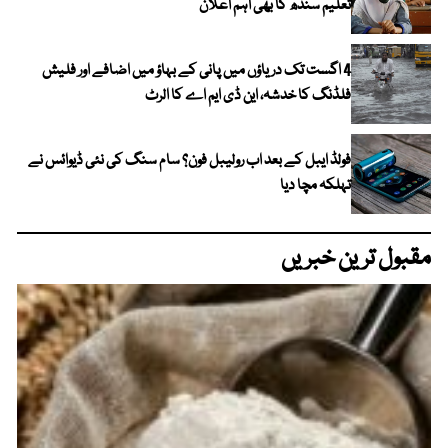
تعلیم سندھ کا بھی اہم اعلان
4 اگست تک دریاؤں میں پانی کے بہاؤ میں اضافے اور فلیش
فلڈنگ کا خدشہ، این ڈی ایم اے کا الرٹ
فولڈ ایبل کے بعد اب رولیبل فون؟ سام سنگ کی نئی ڈیوائس نے
تہلکہ مچا دیا
مقبول ترین خبریں