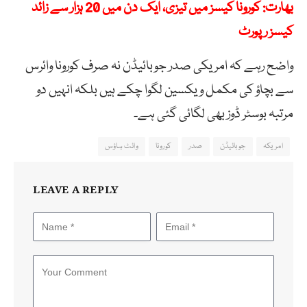
بھارت: کورونا کیسز میں تیزی، ایک دن میں 20 ہزار سے زائد
کیسز رپورٹ
واضح رہے کہ امریکی صدر جوبائیڈن نہ صرف کورونا وائرس
سے بچاؤ کی مکمل ویکسین لگوا چکے ہیں بلکہ انہیں دو
مرتبہ بوسٹر ڈوز بھی لگائی گئی ہے۔
امریکہ
جوبائیڈن
صدر
کورونا
وائٹ ہاؤس
LEAVE A REPLY