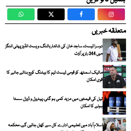
ہمیں فالو کریں
WhatsApp
Twitter
Facebook
Faceboo
متعلقہ خبریں
دوسرا ٹیسٹ، ساجد خان کی شاندار بالنگ، ویسٹ انڈیز پہلی اننگز
میں 344 رنز پر آؤٹ
مائیک اسمتھ کو قومی ٹیسٹ ٹیم کا بیٹنگ کوچ بنائے جانے کا
قوی امکان
تیل کی قیمتوں میں مزید کمی ہو گئی، پیٹرول و ڈیزل سستا
ہونے کا امکان
اسلام آباد میں تعلیمی ادارے کل سے کھل جائیں گے، محکمہ