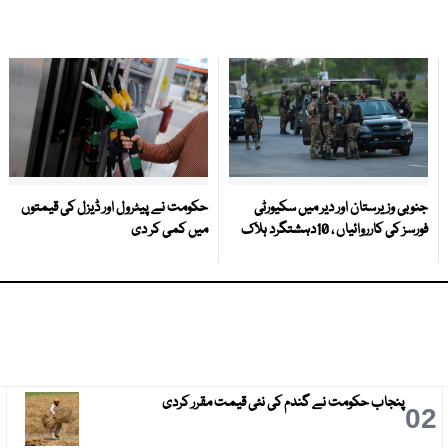
جنوبی وزیرستان اور دیر میں سکیورٹی
حکومت نے پیٹرول اور ڈیزل کی قیمتوں
فورسز کی کارروائیاں ، 10دہشتگرد ہلاک
میں کمی کر دی
پنجاب حکومت نے گندم کی نئی قیمت مقرر کردی
3
02