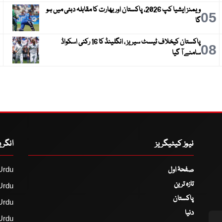
ویمنز ایشیا کپ 2026، پاکستان اور بھارت کا مقابلہ دبئی میں ہو
6
05
گا
پاکستان کیخلاف ٹیسٹ سیریز ، انگلینڈ کا 16 رکنی اسکواڈ
9
08
سامنے آ گیا
نیوز کیٹیگریز
انگر
صفحۂ اول
Urdu
تازہ ترین
Urdu
پاکستان
Urdu
دنیا
Urdu