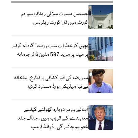
جسٹس مسرت ہلالی ریٹائر؛سپریم
کورٹ میں فل کورٹ ریفرنس
بچوں کو خطرات سے بروقت آگاہ نہ کرنے
پر میٹا پر مزید 567 ملین ڈالر جرمانہ
میر رضا کی قبر کشائی پر تنازع،اہلخانہ
نے نیا میڈیکل بورڈ مسترد کردیا
آبنائے ہرمز دوبارہ کھولنے کیلئے
معاہدے کے قریب ہیں ، جنگ جلد
ختم ہو جائے گی ، ڈونلڈ ٹرمپ