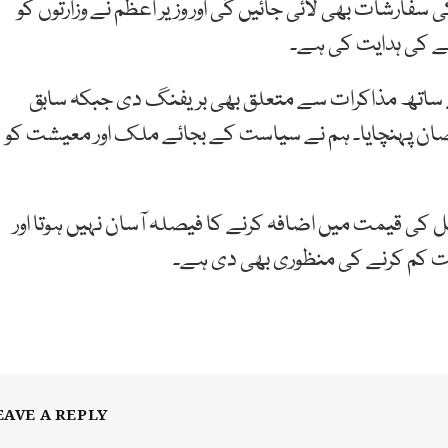
 سفارشات بھی لائی جائیں گی اور وزیر اعظم نے وزارتوں کو
ے کی ہدایت کی ہے۔
ف کے ساتھ مذاکرات سے متعلق بھی بریفنگ دی جبکہ سابق
صان پہنچایا۔ ہم نے سیاست کے بجائے ملک اور معیشت کو
کی قیمت میں اضافہ کرنے کا فیصلہ آسان نہیں ہوتا اور
ت کم کرنے کی منظوری بھی دی ہے۔
EAVE A REPLY