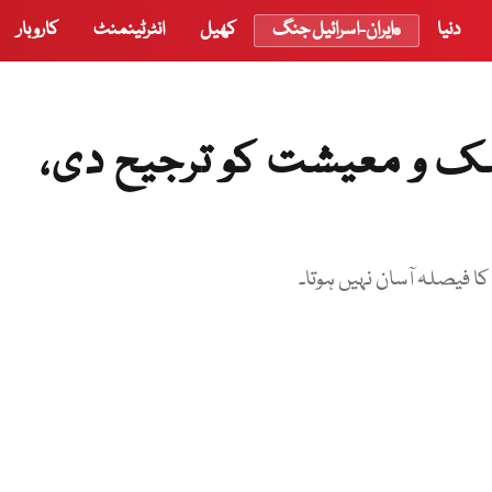
دنیا
ایران-اسرائیل جنگ
کھیل
انٹرٹینمنٹ
کاروبار
ک و معیشت کو ترجیح دی،
 فیصلہ آسان نہیں ہوتا۔