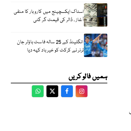
اسٹاک ایکسچینج میں کاروبار کا منفی
آغاز ، ڈالر کی قیمت گر گئی
انگلینڈ کے 25 سالہ فاسٹ باؤلر جان
ٹرنر نے کرکٹ کو خیر باد کہہ دیا
ہمیں فالو کریں
WhatsApp
Twitter
Facebook
Facebook