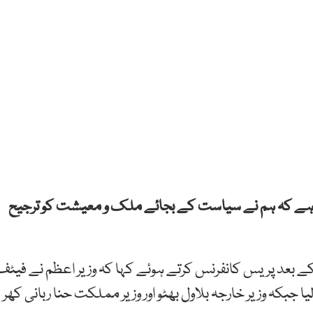
کہا ہے کہ ہم نے سیاست کے بجائے ملک و معیشت کو ترجیح
کے بعد پریس کانفرنس کرتے ہوئے کہا کہ وزیر اعظم نے فیٹف
جبکہ وزیر خارجہ بلاول بھٹو اور وزیر مملکت حنا ربانی کھر