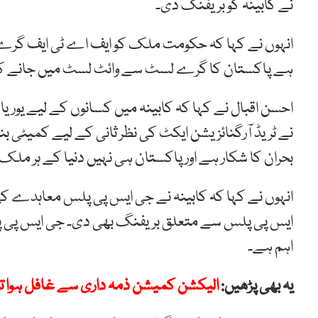
نے کابینہ کو بریفنگ دی۔
انہوں نے کہا کہ حکومت ملک کو ایف اے ٹی ایف گرے 
ہے پاکستان کا گرے لسٹ سے وائٹ لسٹ میں جانے کا را
احسن اقبال نے کہا کہ کابینہ میں کسانوں کے لیے یوریا 
نے ٹریڈ آرگنائزیشن ایکٹ کی نظر ثانی کے لیے کمیٹی بن
بحران کا شکار ہے اور پاکستان ہی نہیں دنیا کے ہر مل
انہوں نے کہا کہ کابینہ نے جی ایس پی پلس معاہدے کی 
ایس پی پلس سے متعلق بریفنگ بھی دی۔ جی ایس پی پلس
اہم ہے۔
یہ بھی پڑھیں:
الیکشن کمیشن ذمہ داری سے غافل ہوا تو