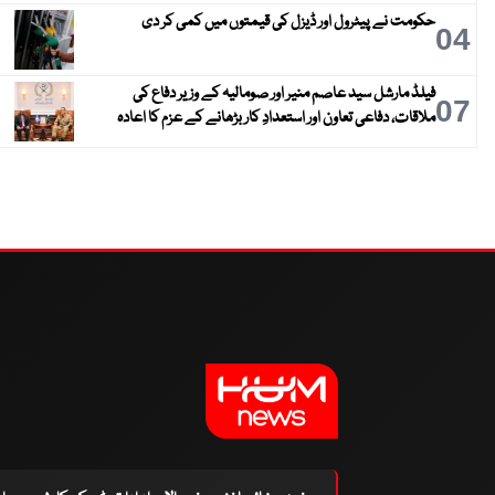
حکومت نے پیٹرول اور ڈیزل کی قیمتوں میں کمی کر دی
04
فیلڈ مارشل سید عاصم منیر اور صومالیہ کے وزیر دفاع کی
07
ملاقات، دفاعی تعاون اور استعدادِ کار بڑھانے کے عزم کا اعادہ