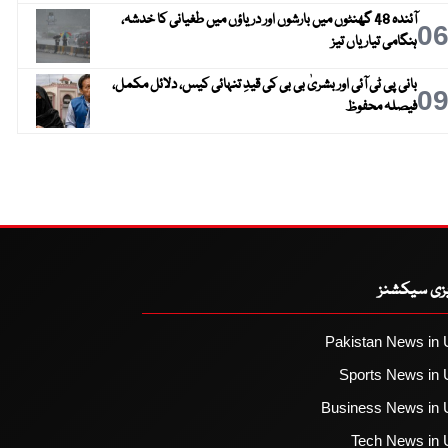
آئندہ 48 گھنٹوں میں بارشوں اور دریاؤں میں طغیانی کا خدشہ،
0
ہنگامی تیاریاں تیز
بانی پی ٹی آئی اور بشریٰ بی بی کی قیدِ تنہائی کیس، دلائل مکمل،
0
فیصلہ محفوظ
یزی سیکشنز
Pakistan News in 
Sports News in 
Business News in 
Tech News in 