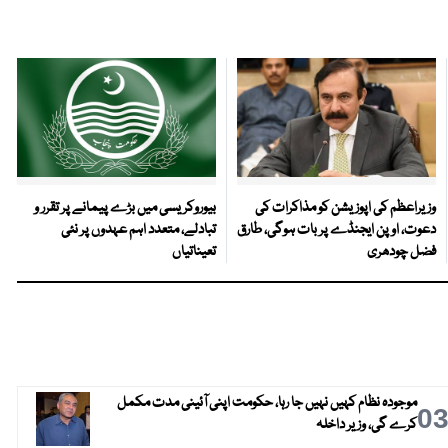
وزیراعظم کی اپوزیشن کو مذاکرات کی
بیوروکریسی میں بڑے پیمانے پر تقرر و
دعوت، اوپن ایجنڈے پر بات ہوگی، طارق
تبادلے، متعدد اہم عہدوں پر نئی
فضل چودھری
تعیناتیاں
موجودہ نظام کہیں نہیں جا رہا، حکومت اپنی آئینی مدت مکمل
0
کرے گی، وزیر داخلہ