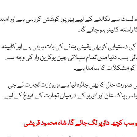
لسٹ سے نکالنے کے لیے بھرپور کوشش کر رہی ہے اور امید
ستہ کلیئر ہو جائے گا۔
کی دستیابی کو بھی یقینی بنانے کی بات ہوئی ہے اور کابینہ
ائی ہے۔ دنیا میں تمام سپلائی چین یوکرین وار کی وجہ سے
ک کو مشکلات کا سامنا ہے۔
صورت حال کا بھی جائزہ لیا ہے اور وزارت تجارت نے جی
 پاکستان اور ای یو کے درمیان تجارت کے فروغ کے لیے
 سب کچھ داؤ پر لگ جائے گا، شاہ محمود قریشی