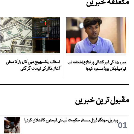
متعلقہ خبریں
اسٹاک ایکسچینج میں کاروبار کا منفی
میر رضا کی قبر کشائی پر تنازع،اہلخانہ نے
آغاز ، ڈالر کی قیمت گر گئی
نیا میڈیکل بورڈ مسترد کردیا
مقبول ترین خبریں
پیٹرول مہنگا، ڈیزل سستا، حکومت نے نئی قیمتوں کا اعلان کر دیا
01