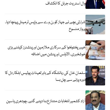
وال اسٹریٹ جرنل کا انکشاف
شرارتی بچے نے جہاز کو رن وے سے واپس ٹرمینل پہنچا دیا،
پرواز منسوخ
خیبرپختونخوا کے سرکاری ملازمین اور پنشنرز کیلئے بڑی
خوشخبری، الاؤنس اور پنشن میں اضافہ
سلمان خان کی رہائشگاہ کے باہر تعینات پولیس اہلکار دل کا
دورہ پڑنے سے چل بسا
آزاد کشمیر انتخابات متنازع بنا دیئے گئے، چودھری یاسین