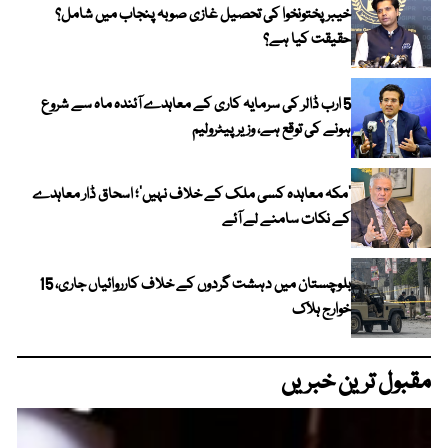
خیبر پختونخوا کی تحصیل غازی صوبہ پنجاب میں شامل؟
حقیقت کیا ہے؟
5 ارب ڈالر کی سرمایہ کاری کے معاہدے آئندہ ماہ سے شروع
ہونے کی توقع ہے، وزیر پیٹرولیم
‘مکہ معاہدہ کسی ملک کے خلاف نہیں’؛ اسحاق ڈار معاہدے
کے نکات سامنے لے آئے
بلوچستان میں دہشت گردوں کے خلاف کارروائیاں جاری، 15
خوارج ہلاک
مقبول ترین خبریں