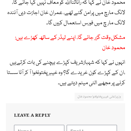
محمود خان نے کہا کہ راناثنااللہ کو معاف نہیں کیا جائے گا،
لانگ مارچ میں پرامن گئے تھے، عمران خان اجازت دیں آئندہ
لانگ مار چ میں فورس استعمال کروں گا۔
مشکل وقت گزر جائے گا، اپنے لیڈر کے ساتھ کھڑے ہیں:
محمود خان
انہوں نے کہا کہ شہبازشریف کپڑے بیچنے کی بات کرتےہیں
،ان کے کپڑے کون خریدے گا؟ وہ خیبرپختونخوا آ کر آٹا سستا
کرنے پر مجھے الٹی میٹم دیتے ہیں۔
وزیراعلی خیبرپختونخوا محمود خان
LEAVE A REPLY