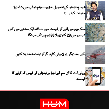
خیبر پختونخوا کی تحصیل غازی صوبہ پنجاب میں شامل؟
حقیقت کیا ہے؟
ملک بھر میں آٹے کی قیمت میں اضافہ، ایک ہفتے میں کئی
شہروں میں 20 کلو تھیلا 100 روپے تک مہنگا
یکے بعد دیگرے 2 ہیلی کاپٹر گر کر تباہ؛ متعدد ہلاکتیں
پی ٹی اے کا ای سم کے اجرا اور تبدیلی کی فیس کم کرنے کا
فیصلہ