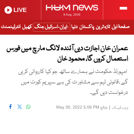
LIVE
9 Aug, 2026
صفحۂ اول
تازہ ترین
پاکستان
دنیا
ایران-اسرائیل جنگ
کھیل
انٹرٹینمنٹ
عمران خان اجازت دیں آئندہ لانگ مار چ میں فورس
استعمال کروں گا، محمود خان
امپورٹڈ حکومت نے ہمارے ساتھ جو کیا کارروائی کریں
گے ،قانونی ٹیم سے مشاور ت کی ہے ،سپریم کورٹ میں
درخواست دیں گے۔
|
شائع
May 30, 2022 5:06 PM
ویب ڈیسک