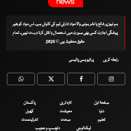
ہم نیوز پر شائع یا نشر ہونے والا مواد ادارتی ٹیم کی کاوش ہے۔ اس مواد کو بغیر
پیشگی اجازت کسی بھی صورت میں استعمال یا نقل کرنا درست نہیں۔ تمام
حقوق محفوظ ہیں © 2026
رابطہ کریں
پرائیویسی پالیسی
WhatsApp
Twitter
Facebook
Faceboo
صفحۂ اول
تازہ ترین
پاکستان
دنیا
معیشت
کھیل
تعلیم
صحت
انٹرٹینمنٹ
ٹیکنالوجی
دلچسپ و عجیب