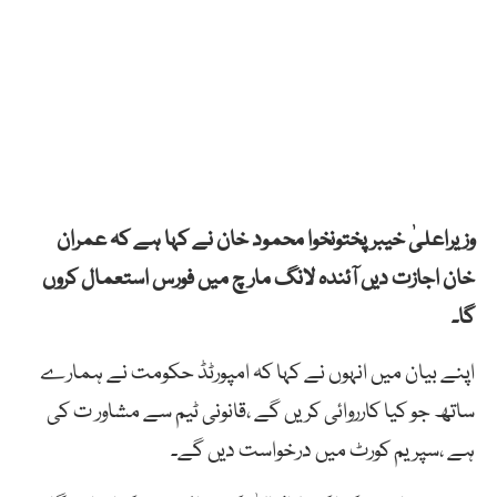
وزیراعلیٰ خیبرپختونخوا محمود خان نے کہا ہے کہ عمران
خان اجازت دیں آئندہ لانگ مار چ میں فورس استعمال کروں
گا۔
اپنے بیان میں انہوں نے کہا کہ امپورٹڈ حکومت نے ہمارے
ساتھ جو کیا کارروائی کریں گے ،قانونی ٹیم سے مشاور ت کی
ہے ،سپریم کورٹ میں درخواست دیں گے۔