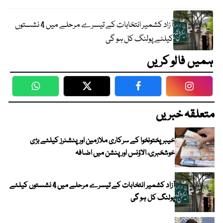
آزاد کشمیر انتخابات کے تیسرے مرحلے میں 4 نشستوں
کیلئے پولنگ کل ہو گی
ہمیں فالو کریں
WhatsApp
Twitter
Facebook
Faceboo
متعلقہ خبریں
خیبرپختونخوا کے سرکاری ملازمین اور پنشنرز کیلئے بڑی
خوشخبری، الاؤنس اور پنشن میں اضافہ
آزاد کشمیر انتخابات کے تیسرے مرحلے میں 4 نشستوں کیلئے
پولنگ کل ہو گی