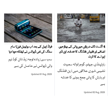
4 اگست تک دریاؤں میں پانی کے بہاؤ میں
فولڈ ایبل کے بعد اب رولیبل فون؟ سام
اضافے اور فلیش فلڈنگ کا خدشہ، این ڈی
سنگ کی نئی ڈیوائس نے تہلکہ مچا دیا
ایم اے کا الرٹ
سب سے زیادہ توجہ زیڈ نائن کوڈ نیم
راولپنڈی، جہلم، گوجرانوالہ سمیت
والی ڈیوائس نے حاصل کی ہے
نشیبی شہری علاقوں میں اربن فلڈنگ
Updated 01 Aug, 2026
اور بارش کا پانی جمع ہونے کا خدشہ
ہے
Updated 02 Aug, 2026