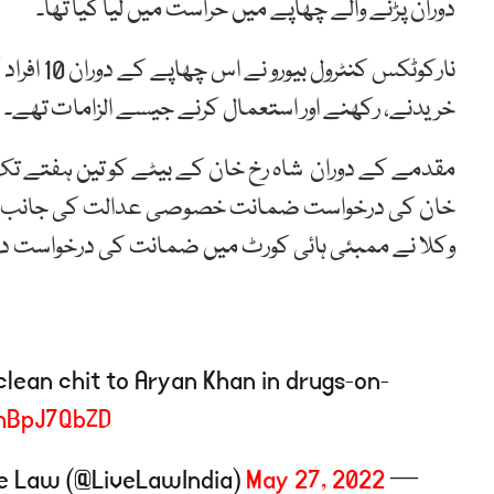
دوران پڑنے والے چھاپے میں حراست میں لیا گیا تھا۔
نارکوٹکس ک
خریدنے، رکھنے اور استعمال کرنے جیسے الزامات تھے۔
وکلا نے ممبئی ہائی کورٹ میں ضمانت کی درخواست دائ
lean chit to Aryan Khan in drugs-on-
RhBpJ7QbZD
May 27, 2022
— Live Law (@LiveLawIndia)