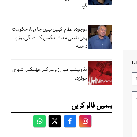
گیا
موجودہ نظام کہیں نہیں جا رہا، حکومت
اپنی آئینی مدت مکمل کرے گی، وزیر
داخلہ
L
انڈونیشیا میں زلزلے کے جھٹکے، شہری
خوفزدہ
ہمیں فالو کریں
WhatsApp
Twitter
Facebook
Facebook