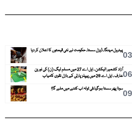
پیٹرول مہنگا، ڈیزل سستا، حکومت نے نئی قیمتوں کا اعلان کر دیا
0
آزاد کشمیر الیکشن ، ایل اے 27 میں مسلم لیگ (ن) کی نورین
0
عارف ، ایل اے 28 میں پیپلز پارٹی کے بازل نقوی کامیاب
سونا پھر سستا ہوگیا،فی تولہ اب کتنے میں ملے گا؟
0