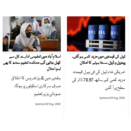
تیل کی قیمتوں میں مزید کمی ہو گئی،
اسلام آباد میں تعلیمی ادارے کل سے
پیٹرول و ڈیزل سستا ہونے کا امکان
کھل جائیں گے، محکمہ تعلیم سندھ کا بھی
اہم اعلان
امریکی خام تیل کی فی بیرل قیمت
ہفتے میں 6 روز تدریس کا اطلاق
مزید کمی کے ساتھ 78.97 ڈالر کی
صرف سرکاری اسکولوں پر ہوگا،
سطح پر آ گئی
صوبائی وزیر تعلیم
Updated 03 Aug, 2026
Updated 02 Aug, 2026