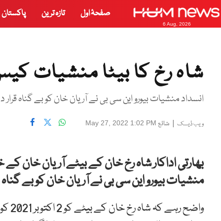
صفحۂ اول
تازہ ترین
پاکستان
6 Aug, 2026
شاہ رخ کا بیٹا منشیات کیس
انسداد منشیات بیورو این سی بی نے آریان خان کو بے گناہ قرار 
|
شائع
May 27, 2022 1:02 PM
ویب ڈیسک
بھارتی اداکار شاہ رخ خان کے بیٹے آریان خان 
منشیات بیورو این سی بی نے آریان خان کو بے گناہ 
واضح 