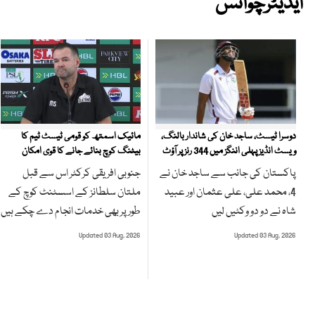
ایڈیٹرچوائس
مائیک اسمتھ کو قومی ٹیسٹ ٹیم کا
دوسرا ٹیسٹ، ساجد خان کی شاندار بالنگ،
بیٹنگ کوچ بنائے جانے کا قوی امکان
ویسٹ انڈیز پہلی اننگز میں 344 رنز پر آؤٹ
جنوبی افریقی کرکٹر اس سے قبل
پاکستان کی جانب سے ساجد خان نے
ملتان سلطانز کے اسسٹنٹ کوچ کے
4، محمد علی، علی عثمان اور عبید
طور پر بھی خدمات انجام دے چکے ہیں
شاہ نے دو دو وکٹیں لیں
Updated 03 Aug, 2026
Updated 03 Aug, 2026