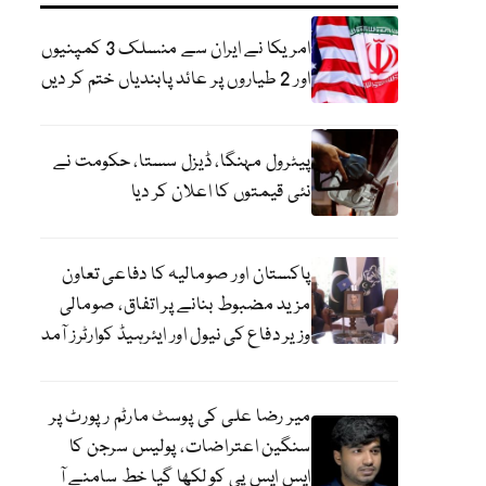
امریکا نے ایران سے منسلک 3 کمپنیوں
اور 2 طیاروں پر عائد پابندیاں ختم کر دیں
پیٹرول مہنگا، ڈیزل سستا، حکومت نے
نئی قیمتوں کا اعلان کر دیا
پاکستان اور صومالیہ کا دفاعی تعاون
مزید مضبوط بنانے پر اتفاق، صومالی
وزیر دفاع کی نیول اور ایئرہیڈ کوارٹرز آمد
میر رضا علی کی پوسٹ مارٹم رپورٹ پر
سنگین اعتراضات، پولیس سرجن کا
ایس ایس پی کو لکھا گیا خط سامنے آ