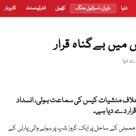
دنیا
ایران-اسرائیل جنگ
کھیل
انٹرٹینمنٹ
کاروبار
 میں بےگناہ قرار
دے دیا
کے خلاف منشیات کیس کی سماعت ہوئی، انسداد
قرار دے دیا ہے۔
رہے کہ شاہ رخ خان کے بیٹے کو 2 اکتوبر 2021 کو ممبئی کے ساحل پر ایک کروز شپ پر ہونے والی پارٹی کے