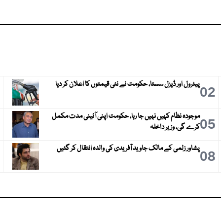
پیٹرول اور ڈیزل سستا، حکومت نے نئی قیمتوں کا اعلان کر دیا
3
02
موجودہ نظام کہیں نہیں جا رہا، حکومت اپنی آئینی مدت مکمل
6
05
کرے گی، وزیر داخلہ
پشاور زلمی کے مالک جاوید آفریدی کی والدہ انتقال کر گئیں
9
08