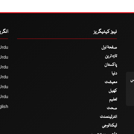
نیوز کیٹیگریز
انگر
صفحۂ اول
Urdu
تازہ ترین
Urdu
پاکستان
Urdu
دنیا
Urdu
اس
معیشت
Urdu
کھیل
Urdu
تعلیم
lish
صحت
انٹرٹینمنٹ
ٹیکنالوجی