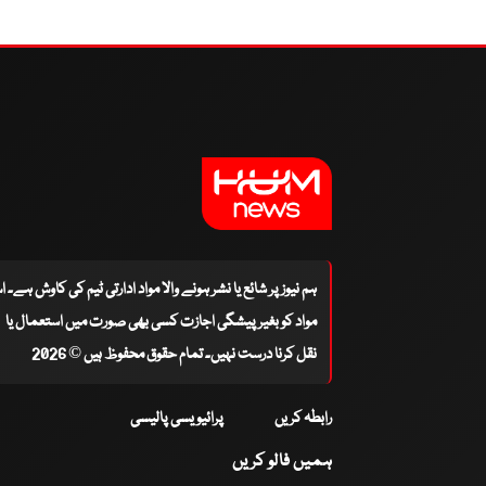
ہم نیوز پر شائع یا نشر ہونے والا مواد ادارتی ٹیم کی کاوش ہے۔ 
مواد کو بغیر پیشگی اجازت کسی بھی صورت میں استعمال یا
نقل کرنا درست نہیں۔ تمام حقوق محفوظ ہیں © 2026
رابطہ کریں
پرائیویسی پالیسی
ہمیں فالو کریں