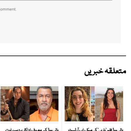
 comment.
متعلقہ خبریں
بالی ووڈ کے معروف اداکار پردیپ راوت
ہالی ووڈ فلم ’باربی‘ کی میک اپ آرٹسٹ