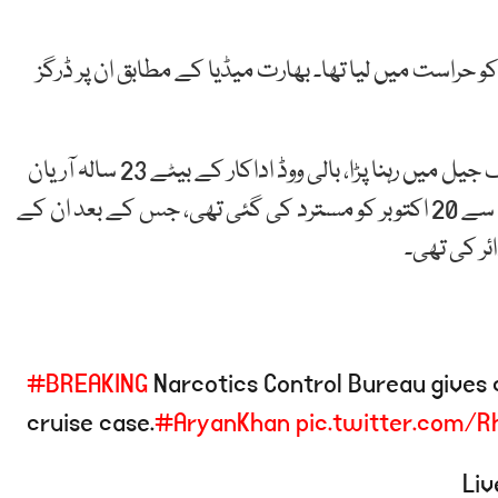
نٹرول بیورو نے اس چھاپے کے دوران 10 افراد کو حراست میں لیا تھا۔ بھارت میڈیا کے مطابق ان پر ڈرگز
مقدمے کے دوران شاہ رخ خان کے بیٹے کو تین ہفتے تک جیل میں رہنا پڑا، بالی ووڈ اداکار کے بیٹے 23 سالہ آریان
خان کی درخواست ضمانت خصوصی عدالت کی جانب سے 20 اکتوبر کو مسترد کی گئی تھی، جس کے بعد ان کے
ر کی تھی۔
#BREAKING
Narcotics Control Bureau gives c
cruise case.
#AryanKhan
pic.twitter.com/