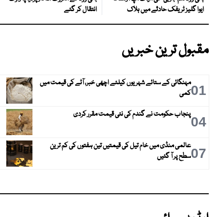
انتقال کر گئے
ایوا گلیز ٹریفک حادثے میں ہلاک
مقبول ترین خبریں
مہنگائی کے ستائے شہریوں کیلئے اچھی خبر، آٹے کی قیمت میں
01
کمی
پنجاب حکومت نے گندم کی نئی قیمت مقرر کردی
04
عالمی منڈی میں خام تیل کی قیمتیں تین ہفتوں کی کم ترین
07
سطح پر آ گئیں