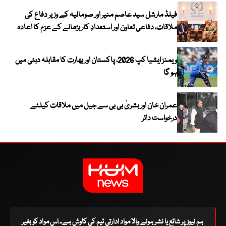
فیلڈ مارشل سید عاصم منیر اور صومالیہ کے وزیر دفاع کی
ملاقات، دفاعی تعاون اور استعدادِ کار بڑھانے کے عزم کا اعادہ
ویمنز ایشیا کپ 2026، پاکستان اور بھارت کا مقابلہ دبئی میں
ہو گا
عمران خان اور بشریٰ بی بی سے جیل میں ملاقات کیلئے
درخواست دائر
ہم نیوز پر شائع یا نشر ہونے والا مواد ادارتی ٹیم کی کاوش ہے۔ اس مواد کو بغیر