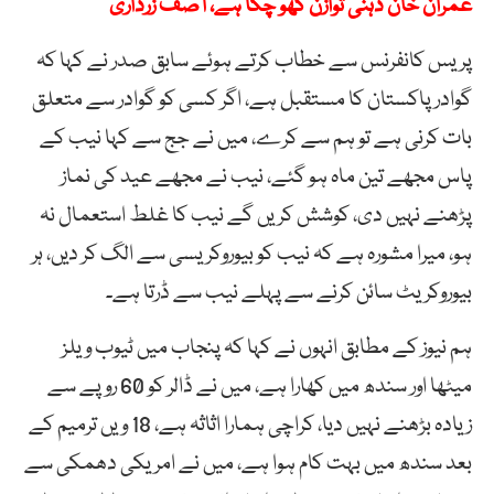
عمران خان ذہنی توازن کھو چکا ہے، آصف زرداری
پریس کانفرنس سے خطاب کرتے ہوئے سابق صدر نے کہا کہ
گوادر پاکستان کا مستقبل ہے، اگر کسی کو گوادر سے متعلق
بات کرنی ہے تو ہم سے کرے، میں نے جج سے کہا نیب کے
پاس مجھے تین ماہ ہو گئے، نیب نے مجھے عید کی نماز
پڑھنے نہیں دی، کوشش کریں گے نیب کا غلط استعمال نہ
ہو، میرا مشورہ ہے کہ نیب کو بیوروکریسی سے الگ کر دیں، ہر
بیوروکریٹ سائن کرنے سے پہلے نیب سے ڈرتا ہے۔
ہم نیوز کے مطابق انہوں نے کہا کہ پنجاب میں ٹیوب ویلز
میٹھا اور سندھ میں کھارا ہے، میں نے ڈالر کو 60 روپے سے
زیادہ بڑھنے نہیں دیا، کراچی ہمارا اثاثہ ہے، 18 ویں ترمیم کے
بعد سندھ میں بہت کام ہوا ہے، میں نے امریکی دھمکی سے