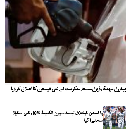
پیٹرول مہنگا، ڈیزل سستا، حکومت نے نئی قیمتوں کا اعلان کر دیا
پنج
پاکستان کیخلاف ٹیسٹ سیریز ، انگلینڈ کا 16 رکنی اسکواڈ
سامنے آ گیا