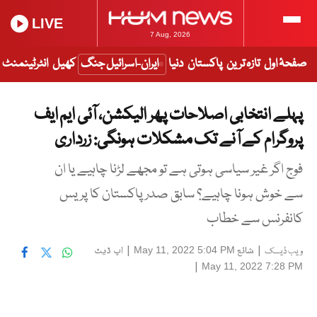
LIVE
7 Aug, 2026
صفحۂ اول
تازہ ترین
پاکستان
دنیا
ایران-اسرائیل جنگ
کھیل
انٹرٹینمنٹ
پہلے انتخابی اصلاحات پھر الیکشن، آئی ایم ایف
پروگرام کے آنے تک مشکلات ہونگی: زرداری
فوج اگر غیر سیاسی ہوتی ہے تو مجھے لڑنا چاہیے یا ان
سے خوش ہونا چاہیے؟ سابق صدر پاکستان کا پریس
کانفرنس سے خطاب
|
شائع
|
اپ ڈیٹ
May 11, 2022 5:04 PM
ویب ڈیسک
|
May 11, 2022 7:28 PM