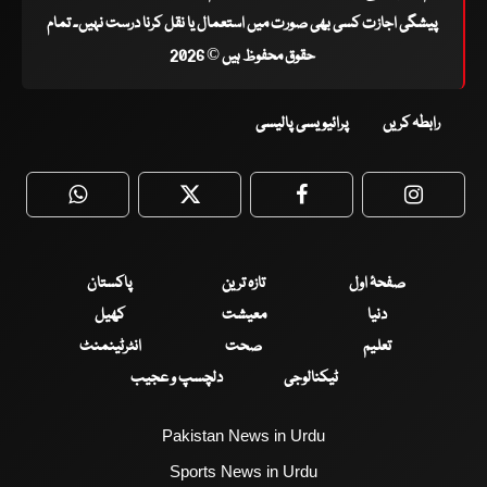
پیشگی اجازت کسی بھی صورت میں استعمال یا نقل کرنا درست نہیں۔ تمام
حقوق محفوظ ہیں © 2026
رابطہ کریں
پرائیویسی پالیسی
WhatsApp
Twitter
Facebook
Faceboo
صفحۂ اول
تازہ ترین
پاکستان
دنیا
معیشت
کھیل
تعلیم
صحت
انٹرٹینمنٹ
ٹیکنالوجی
دلچسپ و عجیب
Pakistan News in Urdu
Sports News in Urdu