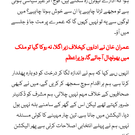
ہوا کہ ادارے نیوٹرل رہ سکتے ہیں، فوج اگر غیر سیاسی ہوتی
ہے تو مجھے لڑنا چاہیے یا ان سے خوش ہونا چاہیے؟ میں
لوگوں سے یہ تو نہیں کہوں گا کہ عمرے پر مت جا ؤ جلسے
میں آؤ۔
عمران خان نے اداروں کیخلاف زہر اگلا، نہ روکا گیا تو ملک
میں بھونچال آجائےگا، وزیراعظم
انہوں ںے کہا کہ ہم نے اندازہ لگا کر درخت کو دوبارہ پھلدار
کرنا ہے، ہم ہر اقدام سوچ سمجھ کر کریں گے، میں نے کبھی
صحافیوں کے خلاف مہم نہیں چلائی، ہم مشرف کو ڈکٹیٹر
ضرور کہتے تھے لیکن اس کے گھر کے سامنے ہلہ نہیں بول
دیا، الیکشن میں جانا ہے، تین چار مہینے کا کوئی مسئلہ
نہیں، ہم نے پہلے انتخابی اصلاحات کرنی ہے پھر الیکشن