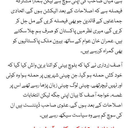
ہے، میاں صاحب کی اپنی سوچ ہے لیکن ہمارا مشترکہ
فیصلہ ہے کہ اصلاحات کے بعد الیکشن ہوں گے، اتحادی
جماعتوں کے قائدین جو بھی فیصلہ کریں گے مل جل کر
کریں گے، میری نظر میں پاکستان کو صرف ہم چلا سکتے
ہیں، عمران خان عوام کے ساتھ بیرون ملک پاکستانیوں کو
بھی گمراہ کررہے ہیں۔
آصف زرداری نے کہا کہ بلوچ بیٹی کو اتنا برین واش کیا گیا کہ
خود کش حملہ ہو گیا، جن چینی شہریوں پر حملہ ہوا وہ کوئی
اور نہیں ٹیچرتھے، چینی لوگ چینی زبان پڑھا رہے تھے اس پر
غصہ، خواجہ آصف کا بیان اپنی جگہ لیکن انتخابات
اصلاحات کے بعد ہوں گے، علوی صاحب ڈینٹسٹ ہیں ان
کی سوچ کم ہے وہ سیاست سیکھ رہے ہیں۔