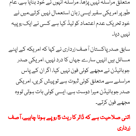
متعلق مراسلہ نہیں پڑھا، مراسلہ انہوں نے خود بنایا ہے، عام
طور پر امریکی سفیر ایسی زبان استعمال نہیں کرتے،میں نے
خود تحریک عدم اعتماد کو لیڈ کیا ہے کسی نے ایک روپیہ
نہیں دیا۔
سابق صدر پاکستان آصف زرداری نے کہا کہ امریکہ کے اپنے
مسائل ہیں انہیں سارے جہاں کا درد نہیں، امریکی صدر
جوبائیڈن نے مجھے کوئی فون نہیں کیا، اگر ان کے پاس
مراسلے سے متعلق کوئی ثبوت ہے تو پیش کریں، امریکی
صدر جوبائیڈن میرا دوست ہے، ایسی کوئی بات ہوتی تو وہ
مجھے فون کرتے۔
اتنی صلاحیت ہے کہ ڈالر کا ریٹ 5 روپے ہونا چاہیے، آصف
زرداری