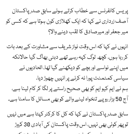
پریس کانفرنس سے خطاب کرتے ہوئے سابق صدر پاکستان
آصف زرداری نے کہا کہ ایک کھلاڑی کون ہوتا ہے کہ کسی کو
میر جعفر اور میرصادق کا لقب دینے والا؟
انہوں نے کہا کہ اس وقت نواز شریف سے مشاورت کے بعد بات
کر رہا ہوں، کچھ لوگ کہہ رہے تھے دبئی بھاگ گیا حالانکہ
میں اپنے نواسے اور بچے کو دیکھنے گیا تھا، اتحادیوں نے
سیاسی کمٹمنٹ پورا نہ کرنے پر انہیں چھوڑ دیا،
ہم نے ایم کیو ایم کو بھی صحیح راستے پر لگا کر کام لینا ہے،
آج 50 ہزار روپے تنخواہ لینے والے کو بھی مسائل کا سامنا ہے۔
سابق صدر پاکستان نے کہا کہ کل کا کرکٹر کہتا ہے میں نہیں
تو پھر کوئی بھی نہیں، اس وقت پاکستان کی آبادی 30 کروڑ