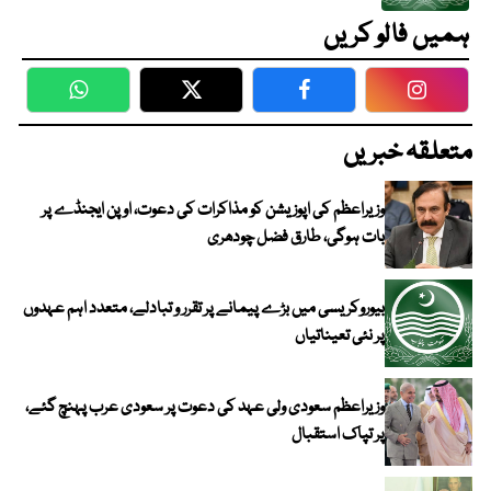
ہمیں فالو کریں
WhatsApp
Twitter
Facebook
Faceboo
متعلقہ خبریں
وزیراعظم کی اپوزیشن کو مذاکرات کی دعوت، اوپن ایجنڈے پر
بات ہوگی، طارق فضل چودھری
بیوروکریسی میں بڑے پیمانے پر تقرر و تبادلے، متعدد اہم عہدوں
پر نئی تعیناتیاں
وزیراعظم سعودی ولی عہد کی دعوت پر سعودی عرب پہنچ گئے،
پر تپاک استقبال