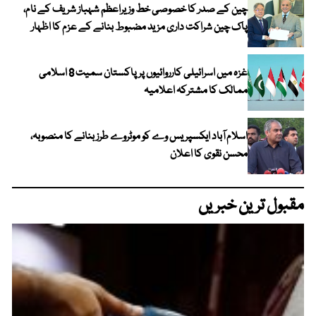
چین کے صدر کا خصوصی خط وزیراعظم شہباز شریف کے نام،
پاک چین شراکت داری مزید مضبوط بنانے کے عزم کا اظہار
غزہ میں اسرائیلی کارروائیوں پر پاکستان سمیت 8 اسلامی
ممالک کا مشترکہ اعلامیہ
اسلام آباد ایکسپریس وے کو موٹروے طرز بنانے کا منصوبہ،
محسن نقوی کا اعلان
مقبول ترین خبریں