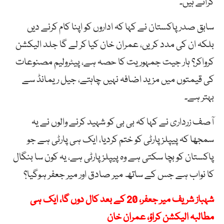
کرانے ہیں۔
سابق صدر پاکستان نے کہا کہ اداروں کو اپنا کام کرنے دیں
بلکہ ان کی مدد کریں، عمران خان کیا کر لے گا جلد الیکشن
کرواکر؟ ہار جیت جمہوریت کا حصہ ہے، پیٹرولیم مصنوعات
کی قیمتوں میں مزید اضافہ نہیں چاہتے، جیل ریمانڈ سے
بہتر ہے۔
آصف زرداری نے کہا کہ بی بی کو شہید کرنے والوں نے یہ
سمجھا کہ پیپلزپارٹی کو ختم کردیا، ایک ہی پارٹی ہے جو
پاکستان کو بچا سکتی ہے وہ پیپلز پارٹی ہے، یہ کون سا بنگال
کا نواب ہے جس کے ساتھ میر صادق اور میر جعفر ہوگیا؟
شہباز شریف میر جعفر، 20 کے بعد کال دوں گا، ایک ہی
مطالبہ الیکشن کراؤ، عمران خان