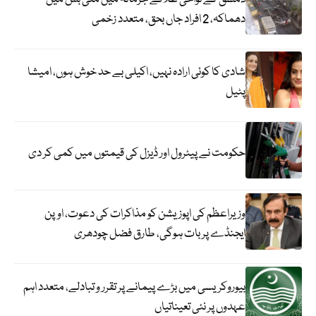
دھماکہ، 2 افراد جاں بحق، متعدد زخمی
شادی کا کوئی ارادہ نہیں، اکیلی بے حد خوش ہوں، امیشا
پٹیل
حکومت نے پیٹرول اور ڈیزل کی قیمتوں میں کمی کر دی
وزیراعظم کی اپوزیشن کو مذاکرات کی دعوت، اوپن
ایجنڈے پر بات ہوگی، طارق فضل چودھری
بیوروکریسی میں بڑے پیمانے پر تقرر و تبادلے، متعدد اہم
عہدوں پر نئی تعیناتیاں