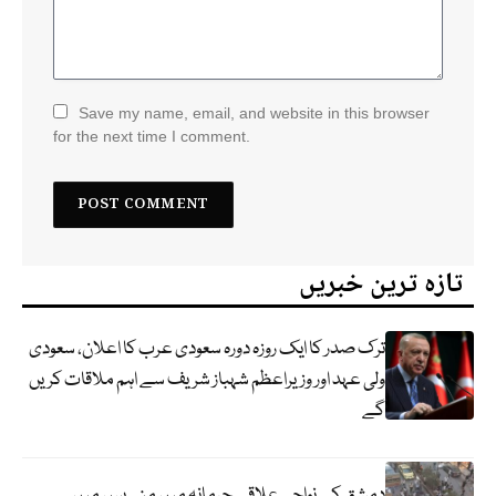
Save my name, email, and website in this browser
for the next time I comment.
تازہ ترین خبریں
ترک صدر کا ایک روزہ دورہ سعودی عرب کا اعلان، سعودی
ولی عہد اور وزیراعظم شہباز شریف سے اہم ملاقات کریں
گے
دمشق کے نواحی علاقے جرمانہ میں منی بس میں