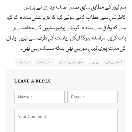
ہم نیوز کے مطابق سابق صدر آصف زرداری نے پریس
کانفرنس سے خطاب کرتے ہوئے کہا کہ وزیراعلیٰ سندھ کو کہا
ہے کہ وفاق سے سندھ کیلئے یونیورسٹیوں کے معاملے پر
بات کریں، مراسلہ ہوگا لیکن ریاست کی طرف سے نہیں آیا، ان
کی مدت پوری نہیں ہورہی تھی بلکہ سسک رہی تھی۔
آصف زرداری
پی پی
سابق صدر پاکستان
عمران خان
نواز شریف
LEAVE A REPLY