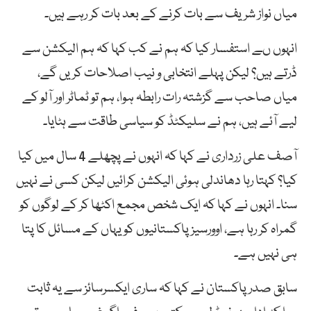
میاں نواز شریف سے بات کرنے کے بعد بات کر رہے ہیں۔
انہوں ںے استفسار کیا کہ ہم نے کب کہا کہ ہم الیکشن سے
ڈرتے ہیں؟ لیکن پہلے انتخابی و نیب اصلاحات کریں گے،
میاں صاحب سے گزشتہ رات رابطہ ہوا، ہم تو ٹماٹر اور آلو کے
لیے آئے ہیں، ہم نے سلیکٹڈ کو سیاسی طاقت سے ہٹایا۔
آصف علی زرداری نے کہا کہ انہوں نے پچھلے 4 سال میں کیا
کیا؟ کہتا رہا دھاندلی ہوئی الیکشن کرائیں لیکن کسی نے نہیں
سنا۔ انہوں نے کہا کہ ایک شخص مجمع اکٹھا کر کے لوگوں کو
گمراہ کر رہا ہے، اوورسیز پاکستانیوں کو یہاں کے مسائل کا پتا
ہی نہیں ہے۔
سابق صدر پاکستان نے کہا کہ ساری ایکسرسائز سے یہ ثابت