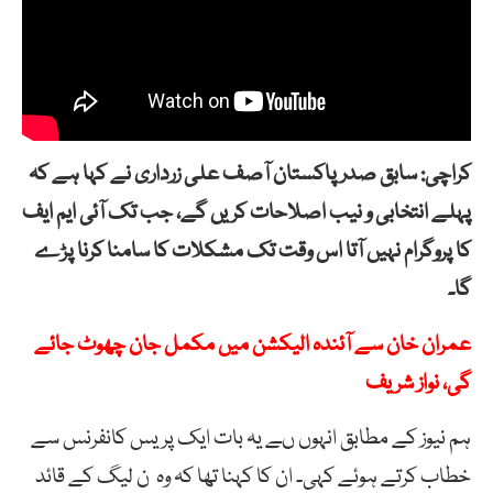
کراچی: سابق صدر پاکستان آصف علی زرداری نے کہا ہے کہ
پہلے انتخابی و نیب اصلاحات کریں گے، جب تک آئی ایم ایف
کا پروگرام نہیں آتا اس وقت تک مشکلات کا سامنا کرنا پڑے
گا۔
عمران خان سے آئندہ الیکشن میں مکمل جان چھوٹ جائے
گی، نواز شریف
ہم نیوز کے مطابق انہوں ںے یہ بات ایک پریس کانفرنس سے
خطاب کرتے ہوئے کہی۔ ان کا کہنا تھا کہ وہ ن لیگ کے قائد