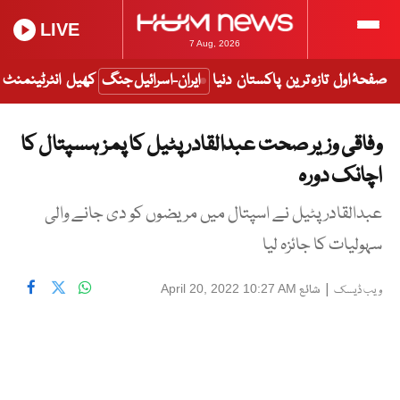
LIVE
7 Aug, 2026
صفحۂ اول
تازہ ترین
پاکستان
دنیا
ایران-اسرائیل جنگ
کھیل
انٹرٹینمنٹ
وفاقی وزیر صحت عبدالقادر پٹیل کا پمز ہسپتال کا
اچانک دورہ
عبدالقادر پٹیل نے اسپتال میں مریضوں کو دی جانے والی
سہولیات کا جائزہ لیا
|
شائع
April 20, 2022 10:27 AM
ویب ڈیسک