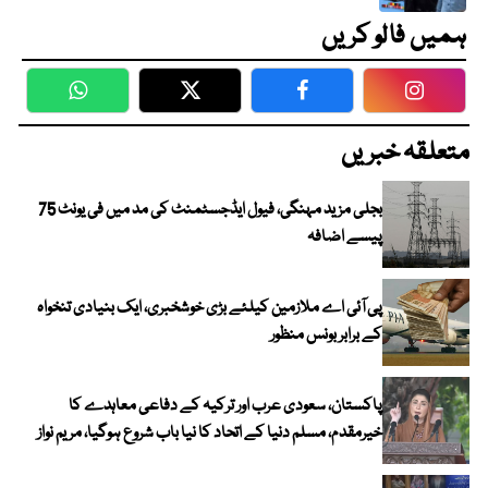
ہمیں فالو کریں
WhatsApp
Twitter
Facebook
Faceboo
متعلقہ خبریں
بجلی مزید مہنگی، فیول ایڈجسٹمنٹ کی مد میں فی یونٹ 75
پیسے اضافہ
پی آئی اے ملازمین کیلئے بڑی خوشخبری، ایک بنیادی تنخواہ
کے برابر بونس منظور
پاکستان، سعودی عرب اور ترکیہ کے دفاعی معاہدے کا
خیرمقدم، مسلم دنیا کے اتحاد کا نیا باب شروع ہوگیا، مریم نواز