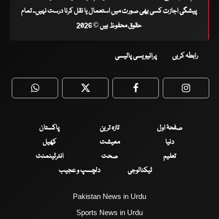
پیشگی اجازت کسی بھی صورت میں استعمال یا نقل کرنا درست نہیں۔ تمام
حقوق محفوظ ہیں © 2026
رابطہ کریں
پرائیویسی پالیسی
WhatsApp
Twitter
Facebook
Faceboo
صفحۂ اول
تازہ ترین
پاکستان
دنیا
معیشت
کھیل
تعلیم
صحت
انٹرٹینمنٹ
ٹیکنالوجی
دلچسپ و عجیب
Pakistan News in Urdu
Sports News in Urdu