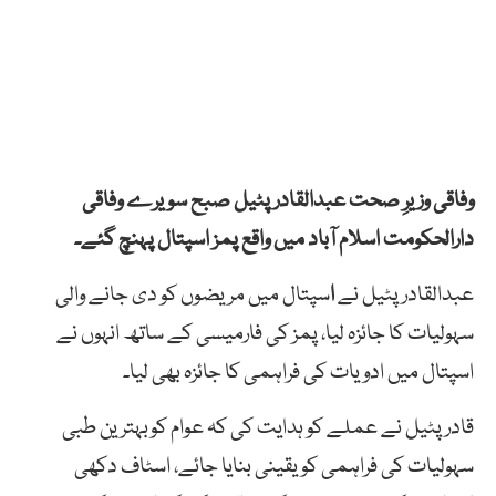
وفاقی وزیرِ صحت عبدالقادر پٹیل صبح سویرے وفاقی
دارالحکومت اسلام آباد میں واقع پمز اسپتال پہنچ گئے۔
عبدالقادر پٹیل نے
ا
سپتال میں مریضوں کو دی جانے والی
سہولیات کا جائزہ لیا، پمز کی فارمیسی کے ساتھ انہوں نے
اسپتال میں ادویات کی فراہمی کا جائزہ بھی لیا۔
قادرپٹیل نے عملے کو ہدایت کی کہ عوام کوبہترین طبی
سہولیات کی فراہمی کویقینی بنایا جائے، اسٹاف دکھی