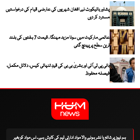
پشاور ہائیکورٹ نے افغان شہریوں کی عارضی قیام کی درخواستیں
مسترد کر دیں
عالمی مارکیٹ میں سونا مزید مہنگا ، قیمت 7 ہفتوں کی بلند
ترین سطح پر پہنچ گئی
بانی پی ٹی آئی اور بشریٰ بی بی کی قیدِ تنہائی کیس، دلائل مکمل،
فیصلہ محفوظ
ہم نیوز پر شائع یا نشر ہونے والا مواد ادارتی ٹیم کی کاوش ہے۔ اس مواد کو بغیر