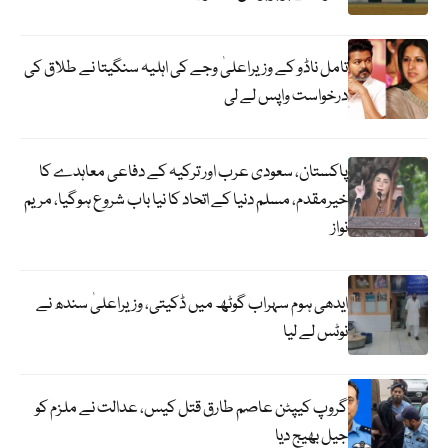
تامل ناڈو کے وزیراعلیٰ وجے کی اہلیہ سنگیتا نے طلاق کی
درخواست واپس لے لی
پاکستان، سعودی عرب اور ترکیہ کے دفاعی معاہدے کا
خیرمقدم، مسلم دنیا کے اتحاد کا نیا باب شروع ہوگیا، مریم
نواز
ایدھی ہوم سہراب گوٹھ میں ڈکیتی، وزیراعلیٰ سندھ نے
نوٹس لے لیا
گروپ کیپٹن عاصم طارق قتل کیس، عدالت نے ملزم کو
جیل بھیج دیا