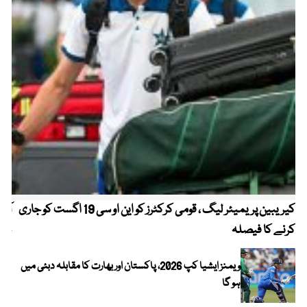
کیریبین پریمیئر لیگ ، قومی کرکٹرز کو این او سی 19 اگست کو جاری
آز
کرنے کا فیصلہ
چھی
ویمنز ایشیا کپ 2026، پاکستان اور بھارت کا مقابلہ دبئی میں
ہو گا