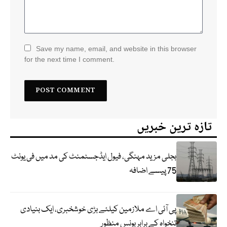
Save my name, email, and website in this browser
for the next time I comment.
تازہ ترین خبریں
بجلی مزید مہنگی، فیول ایڈجسٹمنٹ کی مد میں فی یونٹ
75 پیسے اضافہ
پی آئی اے ملازمین کیلئے بڑی خوشخبری، ایک بنیادی
تنخواہ کے برابر بونس منظور