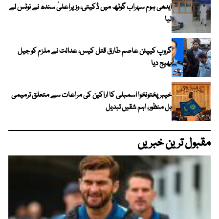
ایدھی ہوم سہراب گوٹھ میں ڈکیتی، وزیراعلیٰ سندھ نے نوٹس لے
لیا
گروپ کیپٹن عاصم طارق قتل کیس، عدالت نے ملزم کو جیل
بھیج دیا
خیبرپختونخوا اسمبلی کا اراکین کی مراعات سے متعلق ترمیمی
بل منظور، اہم شقیں تبدیل
مقبول ترین خبریں