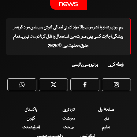
ہم نیوز پر شائع یا نشر ہونے والا مواد ادارتی ٹیم کی کاوش ہے۔ اس مواد کو بغیر
پیشگی اجازت کسی بھی صورت میں استعمال یا نقل کرنا درست نہیں۔ تمام
حقوق محفوظ ہیں © 2026
رابطہ کریں
پرائیویسی پالیسی
WhatsApp
Twitter
Facebook
Faceboo
صفحۂ اول
تازہ ترین
پاکستان
دنیا
معیشت
کھیل
تعلیم
صحت
انٹرٹینمنٹ
ٹیکنالوجی
دلچسپ و عجیب