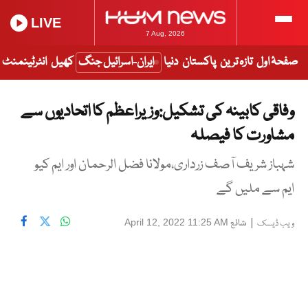
LIVE
7 Aug, 2026
صفحۂ اول
تازہ ترین
پاکستان
دنیا
ایران-اسرائیل جنگ
کھیل
انٹرٹینمنٹ
وفاقی کابینہ کی تشکیل:وزیراعظم کا اتحادیوں سے
مشاورت کا فیصلہ
شہباز شریف آصف زرداری،مولانا فضل الرحمان اور ایم کیو
ایم سے ملیں گے
|
شائع
April 12, 2022 11:25 AM
ویب ڈیسک