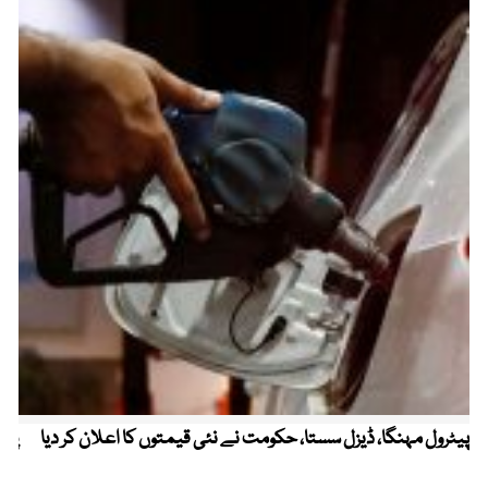
پیٹرول مہنگا، ڈیزل سستا، حکومت نے نئی قیمتوں کا اعلان کر دیا
پنج