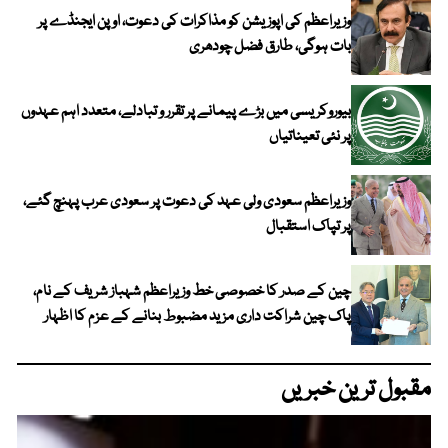
وزیراعظم کی اپوزیشن کو مذاکرات کی دعوت، اوپن ایجنڈے پر
بات ہوگی، طارق فضل چودھری
بیوروکریسی میں بڑے پیمانے پر تقرر و تبادلے، متعدد اہم عہدوں
پر نئی تعیناتیاں
وزیراعظم سعودی ولی عہد کی دعوت پر سعودی عرب پہنچ گئے،
پر تپاک استقبال
چین کے صدر کا خصوصی خط وزیراعظم شہباز شریف کے نام،
پاک چین شراکت داری مزید مضبوط بنانے کے عزم کا اظہار
مقبول ترین خبریں