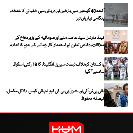
آئندہ 48 گھنٹوں میں بارشوں اور دریاؤں میں طغیانی کا خدشہ،
ہنگامی تیاریاں تیز
فیلڈ مارشل سید عاصم منیر اور صومالیہ کے وزیر دفاع کی
ملاقات، دفاعی تعاون اور استعدادِ کار بڑھانے کے عزم کا اعادہ
پاکستان کیخلاف ٹیسٹ سیریز ، انگلینڈ کا 16 رکنی اسکواڈ
سامنے آ گیا
بانی پی ٹی آئی اور بشریٰ بی بی کی قیدِ تنہائی کیس، دلائل مکمل،
فیصلہ محفوظ