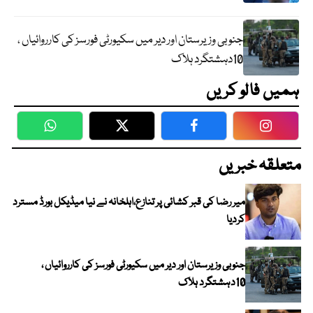
جنوبی وزیرستان اور دیر میں سکیورٹی فورسز کی کارروائیاں ،
10دہشتگرد ہلاک
ہمیں فالو کریں
WhatsApp
Twitter
Facebook
Faceboo
متعلقہ خبریں
میر رضا کی قبر کشائی پر تنازع،اہلخانہ نے نیا میڈیکل بورڈ مسترد
کردیا
جنوبی وزیرستان اور دیر میں سکیورٹی فورسز کی کارروائیاں ،
10دہشتگرد ہلاک