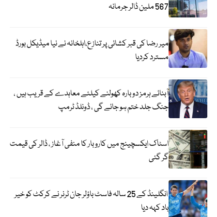
567 ملین ڈالر جرمانہ
میر رضا کی قبر کشائی پر تنازع،اہلخانہ نے نیا میڈیکل بورڈ
مسترد کردیا
آبنائے ہرمز دوبارہ کھولنے کیلئے معاہدے کے قریب ہیں ،
جنگ جلد ختم ہو جائے گی ، ڈونلڈ ٹرمپ
اسٹاک ایکسچینج میں کاروبار کا منفی آغاز ، ڈالر کی قیمت
گر گئی
انگلینڈ کے 25 سالہ فاسٹ باؤلر جان ٹرنر نے کرکٹ کو خیر
باد کہہ دیا