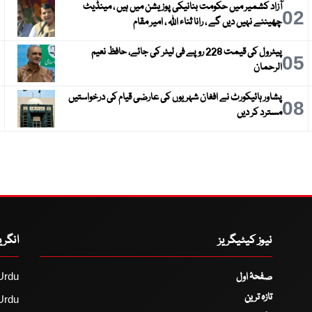
آزاد کشمیر میں حکومت بنانیکی پوزیشن میں ہیں ، مینڈیٹ
3
02
چھیننے نہیں دیں گے ، رانا ثناء اللہ ، امیر مقام
پیٹرول کی قیمت 228 روپے فی لیٹر کی جائے، حافظ نعیم
6
05
الرحمان
پشاور ہائیکورٹ نے افغان شہریوں کی عارضی قیام کی درخواستیں
9
08
مسترد کر دیں
نیوز کیٹیگریز
انگر
صفحۂ اول
Urdu
تازہ ترین
Urdu