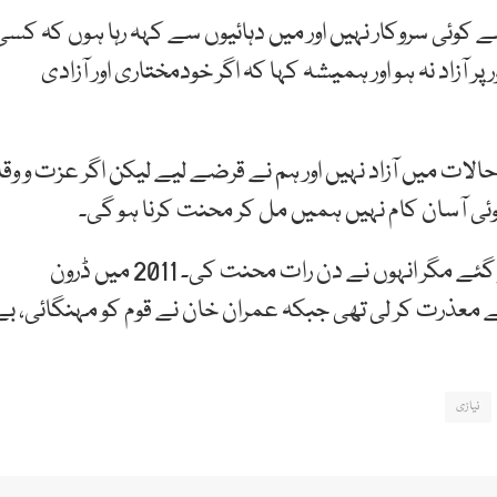
ے کوئی سروکار نہیں اور میں دہائیوں سے کہہ رہا ہوں کہ کسی
 آزاد نہ ہو اور ہمیشہ کہا کہ اگر خودمختاری اور آزادی
ت میں آزاد نہیں اور ہم نے قرضے لیے لیکن اگر عزت و وقا
 کوئی آسان کام نہیں ہمیں مل کر محنت کرنا ہو گی۔
انہوں نے کہا کہ جنگ دوئم میں جاپان اور جرمنی تباہ ہو گئے مگر انہوں نے دن رات محنت کی۔ 2011 میں ڈرون
معذرت کر لی تھی جبکہ عمران خان نے قوم کو مہنگائی، بے
نیازی