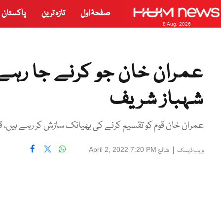
صفحۂ اول
تازہ ترین
پاکستان
8 Aug, 2026
عمران خان جو کرنے جا رہے 
شہباز شریف
عمران خان قوم کو تقسیم کرنے کی بھیانک سازش کر رہے ہیں، 
|
شائع
April 2, 2022 7:20 PM
ویب ڈیسک