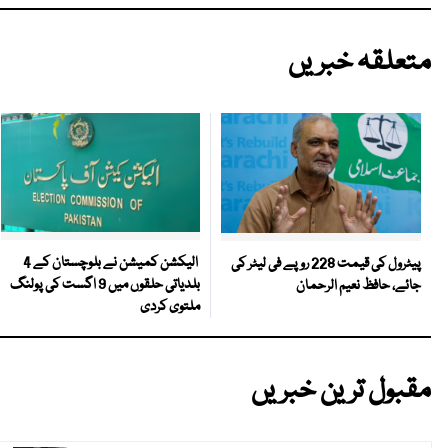
متعلقہ خبریں
الیکشن کمیشن نے بلوچستان کے 4
پیٹرول کی قیمت 228 روپے فی لیٹر کی
بلدیاتی حلقوں میں 9 اگست کی پولنگ
جائے، حافظ نعیم الرحمان
ملتوی کردی
مقبول ترین خبریں