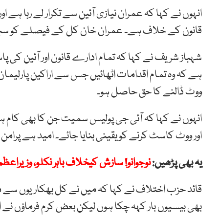
انہوں نے کہا کہ عمران نیازی آئین سے تکرار لے رہا ہے اور 
قانون کے خلاف ہے۔ عمران خان کل کے فیصلے کو سبوتاژ
شہباز شریف نے کہا کہ تمام ادارے قانون اور آئین کی پاس
ہے کہ وہ تمام اقدامات اٹھائیں جس سے اراکین پارلیمان
ووٹ ڈالنے کا حق حاصل ہو۔
انہوں نے کہا کہ آئی جی پولیس سمیت جن کا بھی کام ہے 
اور ووٹ کاسٹ کرنے کو یقینی بنایا جائے۔ امید ہے پرامن م
یہ بھی پڑھیں:
نوجوانو! سازش کیخلاف باہر نکلو، وزیرا
قائد حزب اختلاف نے کہا کہ میں نے کل بھکاریوں سے متعلق
بھی بیسیوں بار کہہ چکا ہوں لیکن بعض کرم فرماؤں ن