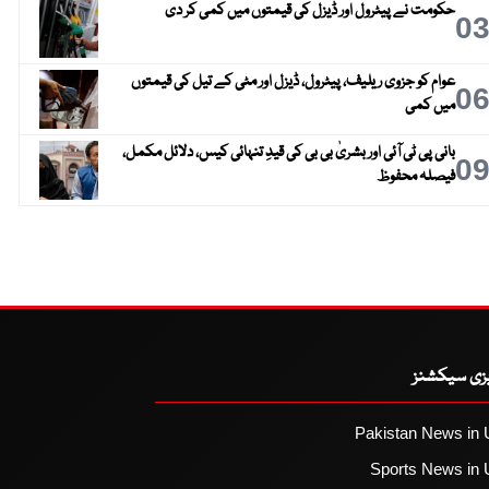
حکومت نے پیٹرول اور ڈیزل کی قیمتوں میں کمی کر دی
0
عوام کو جزوی ریلیف، پیٹرول، ڈیزل اور مٹی کے تیل کی قیمتوں
0
میں کمی
بانی پی ٹی آئی اور بشریٰ بی بی کی قیدِ تنہائی کیس، دلائل مکمل،
0
فیصلہ محفوظ
یزی سیکشنز
Pakistan News in 
Sports News in 