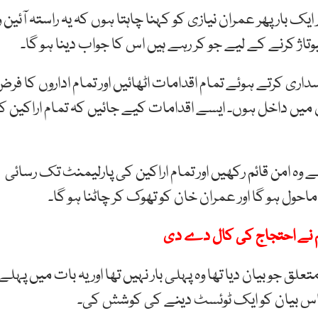
ایک بار پھر عمران نیازی کو کہنا چاہتا ہوں کہ یہ راستہ آئین و
 کرنے کے لیے جو کر رہے ہیں اس کا جواب دینا ہو گا۔
داری کرتے ہوئے تمام اقدامات اٹھائیں اور تمام اداروں کا فر
 میں داخل ہوں۔ ایسے اقدامات کیے جائیں کہ تمام اراکین کو
وہ امن قائم رکھیں اور تمام اراکین کی پارلیمنٹ تک رسائی
احول ہو گا اور عمران خان کو تھوک کر چاٹنا ہو گا۔
عظم نے احتجاج کی کال دے دی
 جو بیان دیا تھا وہ پہلی بار نہیں تھا اور یہ بات میں پہلے
ے اس بیان کو ایک ٹوئسٹ دینے کی کوشش کی۔