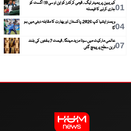
کیریبین پریمیئر لیگ ، قومی کرکٹرز کو این او سی 19 اگست کو
01
جاری کرنے کا فیصلہ
ویمنز ایشیا کپ 2026، پاکستان اور بھارت کا مقابلہ دبئی میں ہو
04
گا
عالمی مارکیٹ میں سونا مزید مہنگا ، قیمت 7 ہفتوں کی بلند
07
ترین سطح پر پہنچ گئی