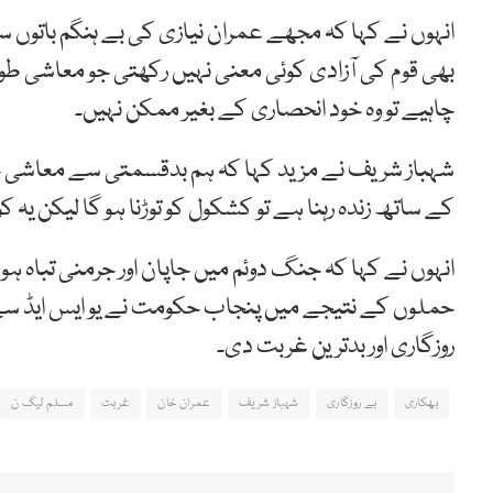
انہوں نے کہا کہ مجھے عمران نیازی کی بے ہنگم باتوں س
بھی قوم کی آزادی کوئی معنی نہیں رکھتی جو معاشی طور پر
چاہیے تو وہ خود انحصاری کے بغیر ممکن نہیں۔
شہباز شریف نے مزید کہا کہ ہم بدقسمتی سے معاشی حالا
کے ساتھ زندہ رہنا ہے تو کشکول کو توڑنا ہو گا لیکن یہ
حملوں کے نتیجے میں پنجاب حکومت نے یو ایس ایڈ سے 
روزگاری اور بدترین غربت دی۔
بھکاری
بے روزگاری
شہباز شریف
عمران خان
غربت
مسلم لیگ ن