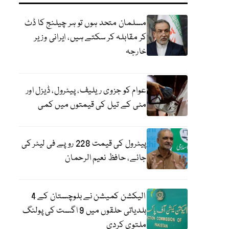
مسلمان متحد ہوں تو ہر چیلنج کا ڈٹ
کر مقابلہ کر سکتے ہیں، ایرانی وزیر
خارجہ
عوام کو جزوی ریلیف، پیٹرول، ڈیزل اور
مٹی کے تیل کی قیمتوں میں کمی
پیٹرول کی قیمت 228 روپے فی لیٹر کی
جائے، حافظ نعیم الرحمان
الیکشن کمیشن نے بلوچستان کے 4
بلدیاتی حلقوں میں 9 اگست کی پولنگ
ملتوی کردی