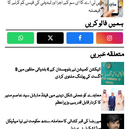
پی ٹی اے کا ای سم کے اجرا اور تبدیلی کی فیس کم کرنے کا
فیصلہ
ہمیں فالو کریں
WhatsApp
Twitter
Facebook
Faceboo
متعلقہ خبریں
الیکشن کمیشن نے بلوچستان کے 4 بلدیاتی حلقوں میں 9
اگست کی پولنگ ملتوی کردی
معاہدے کو عملی شکل دینے میں فیلڈ مارشل سید عاصم منیر
کا کردار قابل قدر ہے، وزیراعظم
میر رضا کی قبر کشائی کا معاملہ، سندھ حکومت نے نیا میڈیکل
بورڈ تشکیل دے دیا