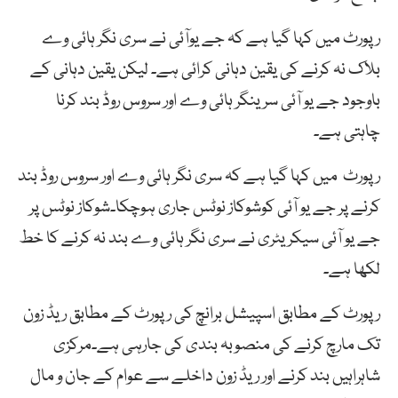
رپورٹ میں کہا گیا ہے کہ جے یوآئی نے سری نگر ہائی وے
بلاک نہ کرنے کی یقین دہانی کرائی ہے۔ لیکن یقین دہانی کے
باوجود جے یو آئی سرینگر ہائی وے اور سروس روڈ بند کرنا
چاہتی ہے۔
رپورٹ میں کہا گیا ہے کہ سری نگر ہائی وے اور سروس روڈ بند
کرنے پر جے یو آئی کوشوکاز نوٹس جاری ہوچکا۔شوکاز نوٹس پر
جے یو آئی سیکریٹری نے سری نگر ہائی وے بند نہ کرنے کا خط
لکھا ہے۔
رپورٹ کے مطابق اسپیشل برانچ کی رپورٹ کے مطابق ریڈ زون
تک مارچ کرنے کی منصوبہ بندی کی جارہی ہے۔مرکزی
شاہراہیں بند کرنے اور ریڈ زون داخلے سے عوام کے جان و مال