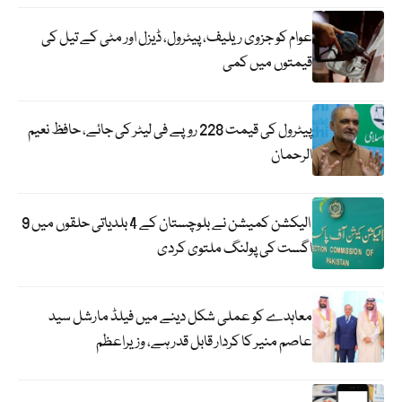
عوام کو جزوی ریلیف، پیٹرول، ڈیزل اور مٹی کے تیل کی
قیمتوں میں کمی
پیٹرول کی قیمت 228 روپے فی لیٹر کی جائے، حافظ نعیم
الرحمان
الیکشن کمیشن نے بلوچستان کے 4 بلدیاتی حلقوں میں 9
اگست کی پولنگ ملتوی کردی
معاہدے کو عملی شکل دینے میں فیلڈ مارشل سید
عاصم منیر کا کردار قابل قدر ہے، وزیراعظم