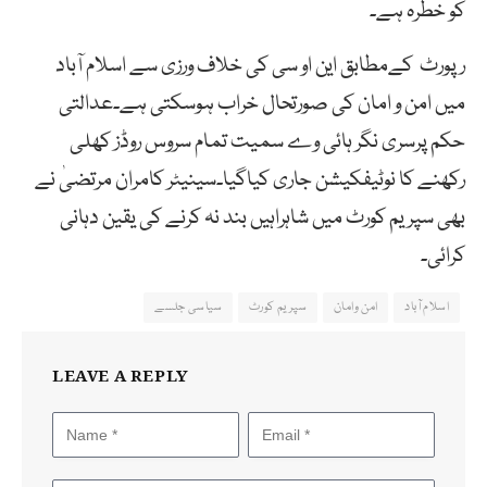
کو خطرہ ہے۔
رپورٹ کےمطابق این او سی کی خلاف ورزی سے اسلام آباد
میں امن و امان کی صورتحال خراب ہوسکتی ہے۔عدالتی
حکم پرسری نگر ہائی وے سمیت تمام سروس روڈز کھلی
رکھنے کا نوٹیفکیشن جاری کیاگیا۔سینیٹر کامران مرتضیٰ نے
بھی سپریم کورٹ میں شاہراہیں بند نہ کرنے کی یقین دہانی
کرائی۔
اسلام آباد
امن وامان
سپریم کورٹ
سیاسی جلسے
LEAVE A REPLY