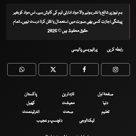
ہم نیوز پر شائع یا نشر ہونے والا مواد ادارتی ٹیم کی کاوش ہے۔ اس مواد کو بغیر
پیشگی اجازت کسی بھی صورت میں استعمال یا نقل کرنا درست نہیں۔ تمام
حقوق محفوظ ہیں © 2026
رابطہ کریں
پرائیویسی پالیسی
WhatsApp
Twitter
Facebook
Faceboo
صفحۂ اول
تازہ ترین
پاکستان
دنیا
معیشت
کھیل
تعلیم
صحت
انٹرٹینمنٹ
ٹیکنالوجی
دلچسپ و عجیب