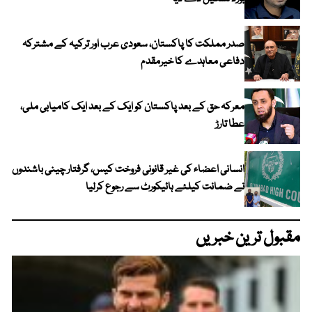
صدر مملکت کا پاکستان، سعودی عرب اور ترکیہ کے مشترکہ
دفاعی معاہدے کا خیرمقدم
معرکہ حق کے بعد پاکستان کو ایک کے بعد ایک کامیابی ملی،
عطا تارڑ
انسانی اعضاء کی غیر قانونی فروخت کیس، گرفتار چینی باشندوں
نے ضمانت کیلئے ہائیکورٹ سے رجوع کرلیا
مقبول ترین خبریں