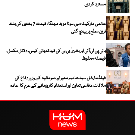
مسترد کر دیں
عالمی مارکیٹ میں سونا مزید مہنگا ، قیمت 7 ہفتوں کی بلند
ترین سطح پر پہنچ گئی
بانی پی ٹی آئی اور بشریٰ بی بی کی قیدِ تنہائی کیس، دلائل مکمل،
فیصلہ محفوظ
فیلڈ مارشل سید عاصم منیر اور صومالیہ کے وزیر دفاع کی
ملاقات، دفاعی تعاون اور استعدادِ کار بڑھانے کے عزم کا اعادہ