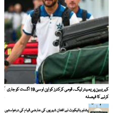
کیریبین پریمیئر لیگ ، قومی کرکٹرز کو این او سی 19 اگست کو جاری
آز
کرنے کا فیصلہ
چھی
پشاور ہائیکورٹ نے افغان شہریوں کی عارضی قیام کی درخواستیں