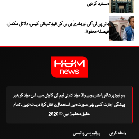
مسترد کر دیں
بانی پی ٹی آئی اور بشریٰ بی بی کی قیدِ تنہائی کیس، دلائل مکمل،
فیصلہ محفوظ
ہم نیوز پر شائع یا نشر ہونے والا مواد ادارتی ٹیم کی کاوش ہے۔ اس مواد کو بغیر
پیشگی اجازت کسی بھی صورت میں استعمال یا نقل کرنا درست نہیں۔ تمام
حقوق محفوظ ہیں © 2026
رابطہ کریں
پرائیویسی پالیسی