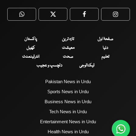
WhatsApp
Twitter
Facebook
Faceboo
صفحۂ اول
تازہ ترین
پاکستان
دنیا
معیشت
کھیل
تعلیم
صحت
انٹرٹینمنٹ
ٹیکنالوجی
دلچسپ و عجیب
Pakistan News in Urdu
Sports News in Urdu
Business News in Urdu
Tech News in Urdu
Entertainment News in Urdu
Health News in Urdu