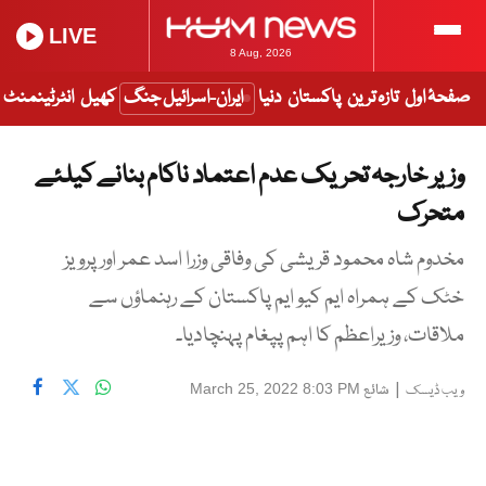
LIVE
8 Aug, 2026
صفحۂ اول
تازہ ترین
پاکستان
دنیا
ایران-اسرائیل جنگ
کھیل
انٹرٹینمنٹ
وزیر خارجہ تحریک عدم اعتماد ناکام بنانے کیلئے
متحرک
مخدوم شاہ محمود قریشی کی وفاقی وزرا اسد عمر اور پرویز
خٹک کے ہمراہ ایم کیو ایم پاکستان کے رہنماؤں سے
ملاقات، وزیراعظم کا اہم پپغام پہنچادیا۔
|
شائع
March 25, 2022 8:03 PM
ویب ڈیسک