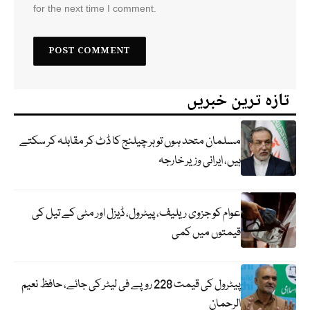
for the next time I comment.
تازہ ترین خبریں
مسلمان متحد ہوں تو ہر چیلنج کا ڈٹ کر مقابلہ کر سکتے
ہیں، ایرانی وزیر خارجہ
عوام کو جزوی ریلیف، پیٹرول، ڈیزل اور مٹی کے تیل کی
قیمتوں میں کمی
پیٹرول کی قیمت 228 روپے فی لیٹر کی جائے، حافظ نعیم
الرحمان