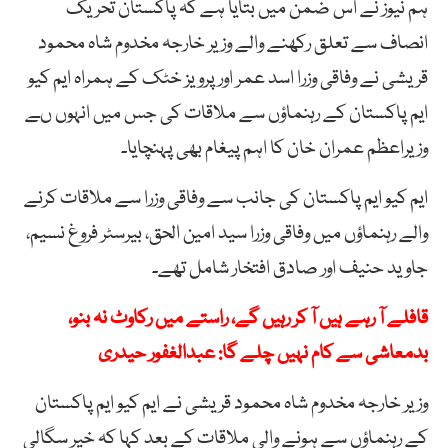
ہم نیوز نے اس ضمن میں بتایا ہے کہ پاکستان تحریک
انصاف سے تعلق رکھنے والے وزیر خارجہ مخدوم شاہ محمود
قریشی نے وفاقی وزرا اسد عمر اور پرویز خٹک کے ہمراہ ایم کیو
ایم پاکستان کے رہنماؤں سے ملاقات کی جس میں انہوں ںے
وزیراعظم عمران خان کا اہم پیغام بھی پہنچایا۔
ایم کیو ایم پاکستان کی جانب سے وفاقی وزرا سے ملاقات کرنے
والے رہنماؤں میں وفاقی وزرا سید امین الحق، بیرسٹر فروغ نسیم،
جاوید حنیف اور صادق افتخار شامل تھے۔
قافلے آ رہے ہیں آ کر رہیں گے، راستے میں رکاوٹ نہ بنو،
بدمعاشی سے کام نہیں چلے گا: عبدالغفور حیدری
وزیر خارجہ مخدوم شاہ محمود قریشی نے ایم کیو ایم پاکستان
کے رہنماؤں سے ہونے والی ملاقات کے بعد کہا کہ خیر سگالی