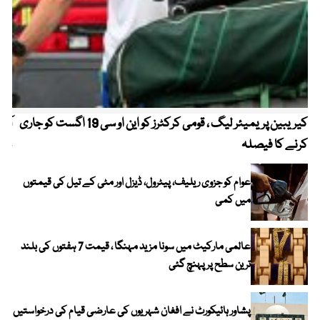
کیریبین پریمیئر لیگ ، قومی کرکٹرز کو این او سی 19 اگست کو جاری
آز
کرنے کا فیصلہ
چھی
عوام کو جزوی ریلیف، پیٹرول، ڈیزل اور مٹی کے تیل کی قیمتوں
میں کمی
عالمی مارکیٹ میں سونا مزید مہنگا ، قیمت 7 ہفتوں کی بلند
ترین سطح پر پہنچ گئی
پشاور ہائیکورٹ نے افغان شہریوں کی عارضی قیام کی درخواستیں