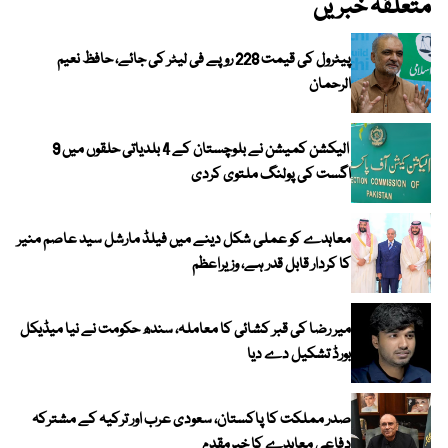
متعلقہ خبریں
پیٹرول کی قیمت 228 روپے فی لیٹر کی جائے، حافظ نعیم
الرحمان
الیکشن کمیشن نے بلوچستان کے 4 بلدیاتی حلقوں میں 9
اگست کی پولنگ ملتوی کردی
معاہدے کو عملی شکل دینے میں فیلڈ مارشل سید عاصم منیر
کا کردار قابل قدر ہے، وزیراعظم
میر رضا کی قبر کشائی کا معاملہ، سندھ حکومت نے نیا میڈیکل
بورڈ تشکیل دے دیا
صدر مملکت کا پاکستان، سعودی عرب اور ترکیہ کے مشترکہ
دفاعی معاہدے کا خیرمقدم