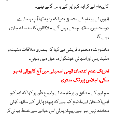
کا پیغام لے کر ایم کیو ایم کے پاس گئے تھے۔
انہوں نے پیغام کے متعلق بتایا کہ وہ یہ تھا آپ ہمارے
دوست ہیں، ساتھ چلتے رہیں گے، ملاقاتوں کا سلسلہ جاری
رہے گا۔
مخدوم شاہ محمود قریشی نے کہا کہ ہماری ملاقات مثبت و
مفید رہی اور انتہائی خوشگوار ماحول میں ہوئی۔
تحریک عدم اعتماد: قومی اسمبلی میں آج کارروائی نہ ہو
سکی، اجلاس پیر تک ملتوی
ہم نیوز کے مطابق وزیر خارجہ نے واضح طور پر کہا کہ ایم کیو
ایم پاکستان نے واضح کیا ہے کہ پیپلزپارٹی کے ساتھ کوئی
معاہدہ نہیں ہوا ہے، پیپلزپارٹی اس حوالے سے غلط بیانی کر