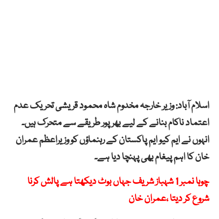
اسلام آباد: وزیر خارجہ مخدوم شاہ محمود قریشی تحریک عدم
اعتماد ناکام بنانے کے لیے بھرپور طریقے سے متحرک ہیں۔
انہوں نے ایم کیو ایم پاکستان کے رہنماؤں کو وزیراعظم عمران
خان کا اہم پیغام بھی پہنچا دیا ہے۔
چوہا نمبر 1 شہباز شریف جہاں بوٹ دیکھتا ہے پالش کرنا
شروع کر دیتا ،عمران خان