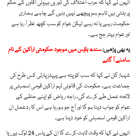
انہوں نے کہا کہ حزب اختلاف کی ڈوریں بیرونی آقاوں کے حکم
پر ہلتی ہیں تاہم ہم پیچھے نہیں ہٹیں گے چاہے ہماری
حکومت رہے یا نہ رہے لیکن عوام کو سب کچھ نظر آ رہا ہے
اور عوام بہتر جج ہے۔
یہ بھی پڑھیں:
سندھ ہاؤس میں موجود حکومتی اراکین کے نام
سامنے آ گئے
شہباز گل نے کہا کہ سب کو پتہ ہے پیپلز پارٹی کس طرح کی
جماعت ہے۔ حکومت کی قانونی ٹیم اراکین قومی اسمبلی پر
لائحہ عمل طے کرے گی۔ راجہ ریاض کو اپنے حلقے کے
عوام کو جواب دینا ہو گا اور آج جو ہو رہا ہے اس کا ردعمل ان
اراکین قومی اسمبلی کو خود دینا ہے۔
انہوں نے کہا کہ وقت ثابت کرے گا ان کے پاس 24 لوگ ہیں یا