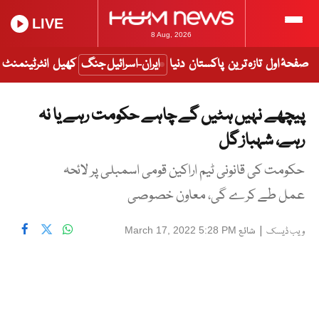
LIVE
8 Aug, 2026
صفحۂ اول
تازہ ترین
پاکستان
دنیا
ایران-اسرائیل جنگ
کھیل
انٹرٹینمنٹ
پیچھے نہیں ہٹیں گے چاہے حکومت رہے یا نہ
رہے، شہباز گل
حکومت کی قانونی ٹیم اراکین قومی اسمبلی پر لائحہ
عمل طے کرے گی، معاون خصوصی
|
شائع
March 17, 2022 5:28 PM
ویب ڈیسک