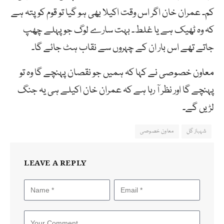
کم۔ عمران خان اگر اس وقت اکیلا بھی ہو گیا تو قوم کو پتہ ہے
کہ وہ ٹھیک ہے یا غلط۔ بہت سارے لوگ جو پہلے چھپ
جاتے تھے اس بار ان کے چہروں سے نقاب ہٹ جائے گا۔
معاون خصوصی نے کہا کہ ہمیں جو نقصان پہنچے گا وہ تو
پہنچے گا اور نظر آ رہا ہے کہ عمران خان اکیلے ہی یہ جنگ
لڑیں گے۔
شہباز گل
معاون خصوصی
LEAVE A REPLY