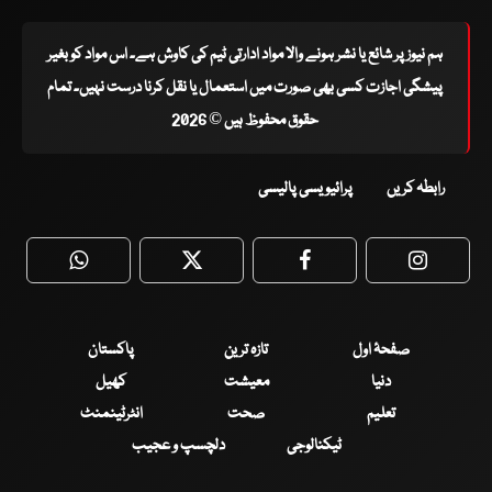
ہم نیوز پر شائع یا نشر ہونے والا مواد ادارتی ٹیم کی کاوش ہے۔ اس مواد کو بغیر
پیشگی اجازت کسی بھی صورت میں استعمال یا نقل کرنا درست نہیں۔ تمام
حقوق محفوظ ہیں © 2026
رابطہ کریں
پرائیویسی پالیسی
WhatsApp
Twitter
Facebook
Faceboo
صفحۂ اول
تازہ ترین
پاکستان
دنیا
معیشت
کھیل
تعلیم
صحت
انٹرٹینمنٹ
ٹیکنالوجی
دلچسپ و عجیب