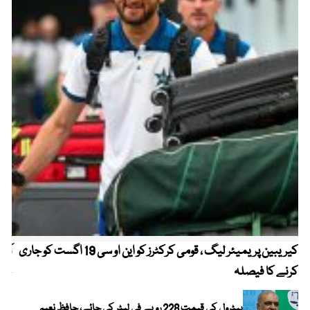
کیریبین پریمیئر لیگ ، قومی کرکٹرز کو این او سی 19 اگست کو جاری
آز
کرنے کا فیصلہ
چھی
پیٹرول کی قیمت 228 روپے فی لیٹر کی جائے، حافظ نعیم