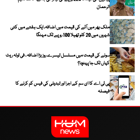
الرحمان
ملک بھر میں آٹے کی قیمت میں اضافہ، ایک ہفتے میں کئی
شہروں میں 20 کلو تھیلا 100 روپے تک مہنگا
سونے کی قیمت میں مسلسل تیسرے روز بڑا اضافہ ، فی تولہ ریٹ
کہاں تک جا پہنچا؟
پی ٹی اے کا ای سم کے اجرا اور تبدیلی کی فیس کم کرنے کا
فیصلہ