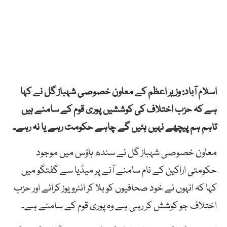
اسلام آباد: وزیر اعظم کے معاون خصوصی شہباز گل نے کہا
ہے کہ حزب اختلاف کی کوششیں پوری قوم کے سامنے ہیں
تاہم ہم پیچھے نہیں ہٹیں گے چاہے حکومت رہے یا نہ رہے۔
معاون خصوصی شہباز گل نے سندھ ہاؤس میں موجود
حکومتی اراکین کے نام سامنے آنے پر میڈیا سے گفتگو میں
کہا کہ انہوں نے خود صحافیوں کو بلا کر انٹرویوز کرائے اور حزب
اختلاف جو کوشش کر رہی ہے وہ پوری قوم کے سامنے ہے۔