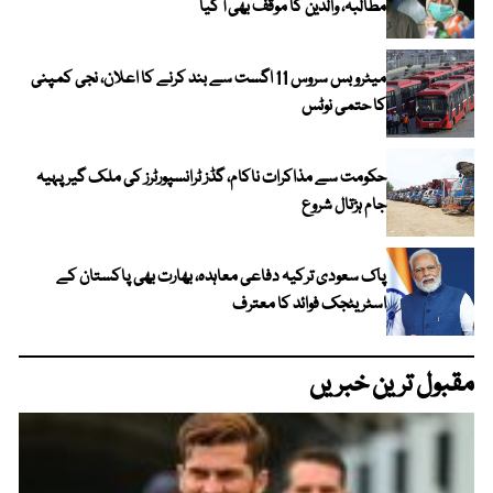
مطالبہ، والدین کا موقف بھی آ گیا
میٹرو بس سروس 11 اگست سے بند کرنے کا اعلان، نجی کمپنی
کا حتمی نوٹس
حکومت سے مذاکرات ناکام، گڈز ٹرانسپورٹرز کی ملک گیر پہیہ
جام ہڑتال شروع
پاک سعودی ترکیہ دفاعی معاہدہ، بھارت بھی پاکستان کے
اسٹریٹجک فوائد کا معترف
مقبول ترین خبریں