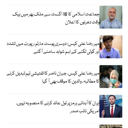
جماعت اسلامی کا 16 اگست سے ملک بھر میں بیک
وقت دھرنوں کا اعلان
میر رضا علی کیس: دوسری پوسٹ مارٹم رپورٹ میں تشدد
اور گولی لگنے کے اہم شواہد سامنے آگئے
میر رضا علی کیس، جبران ناصر کا تفتیشی ٹیم تبدیل کرنے
کا مطالبہ، والدین کا موقف بھی آ گیا
ایران کا آبنائے ہرمز پر ٹول عائد کرنے کا منصوبہ نہیں،
امریکی نائب صدر