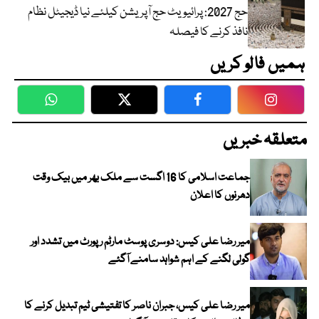
حج 2027: پرائیویٹ حج آپریشن کیلئے نیا ڈیجیٹل نظام
نافذ کرنے کا فیصلہ
ہمیں فالو کریں
WhatsApp
Twitter
Facebook
Faceboo
متعلقہ خبریں
جماعت اسلامی کا 16 اگست سے ملک بھر میں بیک وقت
دھرنوں کا اعلان
میر رضا علی کیس: دوسری پوسٹ مارٹم رپورٹ میں تشدد اور
گولی لگنے کے اہم شواہد سامنے آگئے
میر رضا علی کیس، جبران ناصر کا تفتیشی ٹیم تبدیل کرنے کا