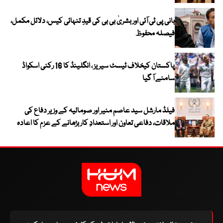
بانی پی ٹی آئی اور بشریٰ بی بی کی قیدِ تنہائی کیس، دلائل مکمل،
فیصلہ محفوظ
پاکستان کیخلاف ٹیسٹ سیریز ، انگلینڈ کا 16 رکنی اسکواڈ
سامنے آ گیا
فیلڈ مارشل سید عاصم منیر اور صومالیہ کے وزیر دفاع کی
ملاقات، دفاعی تعاون اور استعدادِ کار بڑھانے کے عزم کا اعادہ