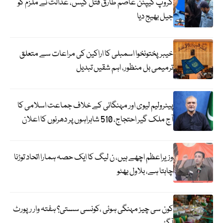
گروپ کیپٹن عاصم طارق قتل کیس، عدالت نے ملزم کو
جیل بھیج دیا
خیبرپختونخوا اسمبلی کا اراکین کی مراعات سے متعلق
ترمیمی بل منظور، اہم شقیں تبدیل
پیٹرولیم لیوی اور مہنگائی کے خلاف جماعت اسلامی کا
آج ملک گیر احتجاج، 510 شاہراہوں پر دھرنوں کا اعلان
وزیراعظم اچھے ہیں، ن لیگ کا ایک حصہ ہمارا اتحاد توڑنا
چاہتا ہے، بلاول بھٹو
کون سی چیز مہنگی ہوئی ،کونسی سستی؟ ہفتہ وار رپورٹ