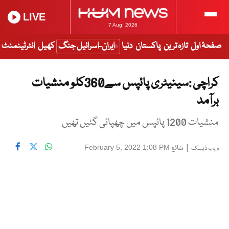
LIVE
7 Aug, 2026
صفحۂ اول
تازہ ترین
پاکستان
دنیا
ایران-اسرائیل جنگ
کھیل
انٹرٹینمنٹ
کراچی :سینیٹری پائپس سے360کلو منشیات
برآمد
منشیات 1200 پائپس میں چھپائی گئیں تھیں
|
شائع
February 5, 2022 1:08 PM
ویب ڈیسک