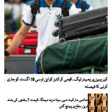
کیریبین پریمیئر لیگ ، قومی کرکٹرز کو این او سی 19 اگست کو جاری
پیٹ
کرنے کا فیصلہ
عالمی مارکیٹ میں سونا مزید مہنگا ، قیمت 7 ہفتوں کی بلند
ترین سطح پر پہنچ گئی