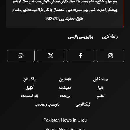
ہم نیوز پر شائع یا نشر ہونے والا مواد ادارتی ٹیم کی کاوش ہے۔ اس مواد کو بغیر
پیشگی اجازت کسی بھی صورت میں استعمال یا نقل کرنا درست نہیں۔ تمام
حقوق محفوظ ہیں © 2026
رابطہ کریں
پرائیویسی پالیسی
WhatsApp
Twitter
Facebook
Faceboo
صفحۂ اول
تازہ ترین
پاکستان
دنیا
معیشت
کھیل
تعلیم
صحت
انٹرٹینمنٹ
ٹیکنالوجی
دلچسپ و عجیب
Pakistan News in Urdu
Sports News in Urdu