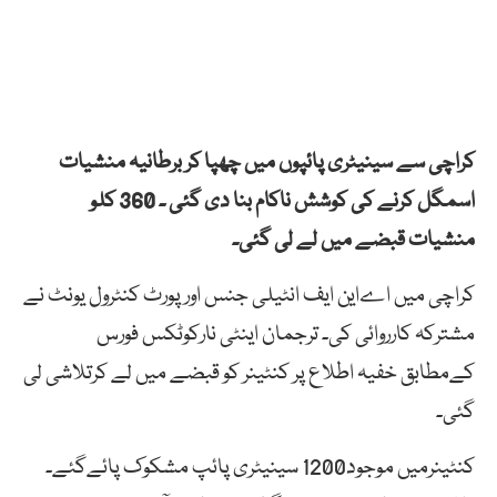
کراچی سے سینیٹری پائپوں میں چھپا کر برطانیہ منشیات
اسمگل کرنے کی کوشش ناکام بنا دی گئی ۔ 360 کلو
منشیات قبضے میں لے لی گئی۔
کراچی میں اےاین ایف انٹیلی جنس اور پورٹ کنٹرول یونٹ نے
مشترکہ کارروائی کی۔ ترجمان اینٹی نارکوٹکس فورس
کےمطابق خفیہ اطلاع پر کنٹینر کو قبضے میں لے کرتلاشی لی
گئی۔
کنٹینرمیں موجود1200 سینیٹری پائپ مشکوک پائےگئے۔