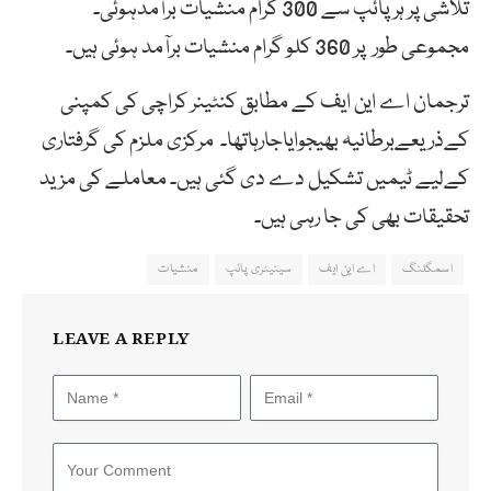
تلاشی پر ہرپائپ سے 300 گرام منشیات برآمدہوئی۔
مجموعی طور پر 360 کلو گرام منشیات برآمد ہوئی ہیں۔
ترجمان اے این ایف کے مطابق کنٹینر کراچی کی کمپنی
کےذریعےبرطانیہ بھیجوایاجارہاتھا۔ مرکزی ملزم کی گرفتاری
کےلیے ٹیمیں تشکیل دے دی گئی ہیں۔ معاملے کی مزید
تحقیقات بھی کی جا رہی ہیں۔
اسمگلنگ
اے این ایف
سینیٹری پائپ
منشیات
LEAVE A REPLY