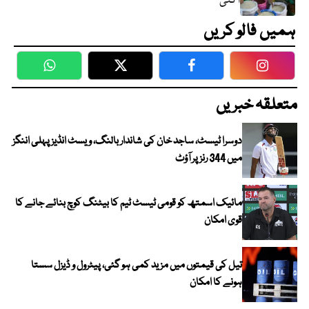
آگئی
ہمیں فالو کریں
WhatsApp
Twitter
Facebook
Faceboo
متعلقہ خبریں
دوسرا ٹیسٹ، ساجد خان کی شاندار بالنگ، ویسٹ انڈیز پہلی اننگز
میں 344 رنز پر آؤٹ
مائیک اسمتھ کو قومی ٹیسٹ ٹیم کا بیٹنگ کوچ بنائے جانے کا
قوی امکان
تیل کی قیمتوں میں مزید کمی ہو گئی، پیٹرول و ڈیزل سستا
ہونے کا امکان