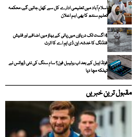
اسلام آباد میں تعلیمی ادارے کل سے کھل جائیں گے، محکمہ
تعلیم سندھ کا بھی اہم اعلان
4 اگست تک دریاؤں میں پانی کے بہاؤ میں اضافے اور فلیش
فلڈنگ کا خدشہ، این ڈی ایم اے کا الرٹ
فولڈ ایبل کے بعد اب رولیبل فون؟ سام سنگ کی نئی ڈیوائس نے
تہلکہ مچا دیا
مقبول ترین خبریں