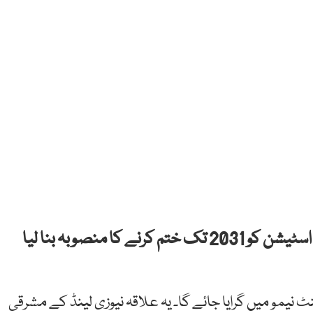
اسٹیشن
کو
2031
تک
ختم
کرنے
کا
منصوبہ
بنا لیا
نٹ
نیمو
میں
گرایا
جائے
گا۔
یہ
علاقہ
نیوزی
لینڈ
کے
مشرقی