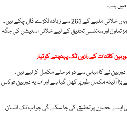
میں
ہے۔
ہاں
خلائی
ملبے
کے 263
سے
زیادہ
ٹکڑے
ڈال
چکے
ہیں۔
مز
تعاون
اور
سائنسی
تحقیق
کے
لیے
خلائی
اسٹیشن
کی
جگہ
وربین کائنات کے رازوں تک پہنچنے کو تیار
دوربین نے کامیابی سے دو مرحلے مکمل کر لیے ہیں،
آئینہ مکمل طور پر کھل گیا ہے اور اب یہ دوربین فوکس
 ایسے حصوں پر تحقیق کی جا سکے گی جو اب تک انسان