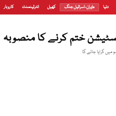
دنیا
ایران-اسرائیل جنگ
کھیل
انٹرٹینمنٹ
کاروبار
 اسٹیشن ختم کرنے کا منصوبہ
و میں گرایا جائے گا