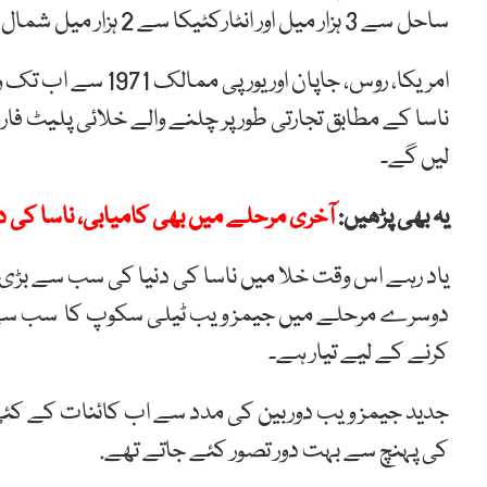
ساحل
سے
3
ہزار
میل
اور
انٹارکٹیکا
سے
2
ہزار
میل
شمال
امریکا،
روس،
جاپان
اور
یورپی
ممالک
1971
سے
اب
تک
و
ناسا
کے
مطابق
تجارتی
طور
پر
چلنے
والے
خلائی
پلیٹ
فار
لیں
گے۔
یہ بھی پڑھیں:
آخری مرحلے میں بھی کامیابی، ناسا کی د
یاد رہے اس وقت خلا میں ناسا کی دنیا کی سب سے بڑی 
دوسرے مرحلے میں جیمز ویب ٹیلی سکوپ کا سب سے بڑا 
کرنے کے لیے تیار ہے۔
جدید جیمز ویب دوربین کی مدد سے اب کائنات کے کئی
کی پہنچ سے بہت دور تصور کئے جاتے تھے.