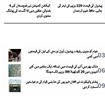
پیٹرول کی قیمت 228 روپے فی لیٹر کی
الیکشن کمیشن نے بلوچستان کے 4
جائے، حافظ نعیم الرحمان
بلدیاتی حلقوں میں 9 اگست کی پولنگ
ملتوی کردی
عوام کو جزوی ریلیف، پیٹرول، ڈیزل اور مٹی کے تیل کی قیمتوں
0
میں کمی
ملک بھر میں آٹے کی قیمت میں اضافہ، ایک ہفتے میں کئی
0
شہروں میں 20 کلو تھیلا 100 روپے تک مہنگا
پشاور ہائیکورٹ نے افغان شہریوں کی عارضی قیام کی درخواستیں
0
مسترد کر دیں