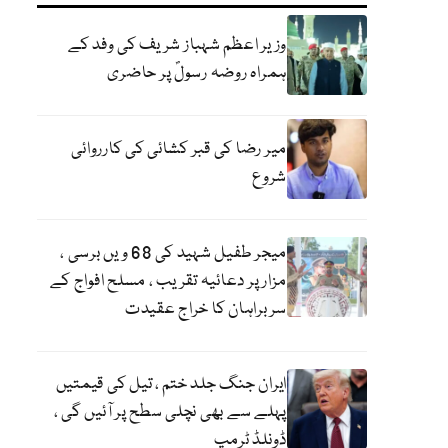
وزیر اعظم شہباز شریف کی وفد کے
ہمراہ روضہ رسولؐ پر حاضری
میر رضا کی قبر کشائی کی کارروائی
شروع
میجر طفیل شہید کی 68 ویں برسی ،
مزار پر دعائیہ تقریب ، مسلح افواج کے
سربراہان کا خراج عقیدت
ایران جنگ جلد ختم ، تیل کی قیمتیں
پہلے سے بھی نچلی سطح پر آئیں گی ،
ڈونلڈ ٹرمپ