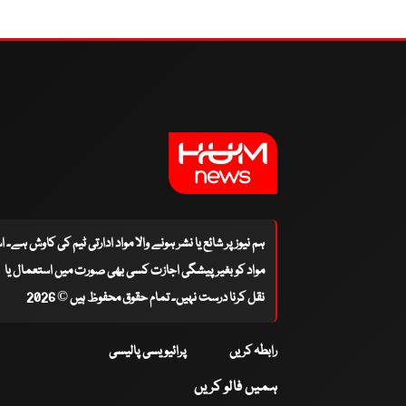
ہم نیوز پر شائع یا نشر ہونے والا مواد ادارتی ٹیم کی کاوش ہے۔ 
مواد کو بغیر پیشگی اجازت کسی بھی صورت میں استعمال یا
نقل کرنا درست نہیں۔ تمام حقوق محفوظ ہیں © 2026
رابطہ کریں
پرائیویسی پالیسی
ہمیں فالو کریں