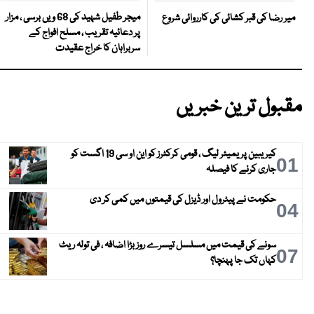
میجر طفیل شہید کی 68 ویں برسی ، مزار
میر رضا کی قبر کشائی کی کارروائی شروع
پر دعائیہ تقریب ، مسلح افواج کے
سربراہان کا خراج عقیدت
مقبول ترین خبریں
کیریبین پریمیئر لیگ ، قومی کرکٹرز کو این او سی 19 اگست کو
01
جاری کرنے کا فیصلہ
حکومت نے پیٹرول اور ڈیزل کی قیمتوں میں کمی کر دی
04
سونے کی قیمت میں مسلسل تیسرے روز بڑا اضافہ ، فی تولہ ریٹ
07
کہاں تک جا پہنچا؟