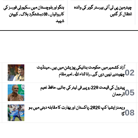
چیئرمین پی ٹی آئی بیرسٹر گوہر کی والدہ
ہنگو اور بلوچستان میں سکیورٹی فورسز کی
انتقال کر گئیں
کارروائیاں ، 10دہشتگرد ہلاک ، کیپٹن
شہید
آزاد کشمیر میں حکومت بنانیکی پوزیشن میں ہیں ، مینڈیٹ
3
02
چھیننے نہیں دیں گے ، رانا ثناء اللہ ، امیر مقام
پیٹرول کی قیمت 228 روپے فی لیٹر کی جائے، حافظ نعیم
6
05
الرحمان
ویمنز ایشیا کپ 2026، پاکستان اور بھارت کا مقابلہ دبئی میں ہو
9
08
گا