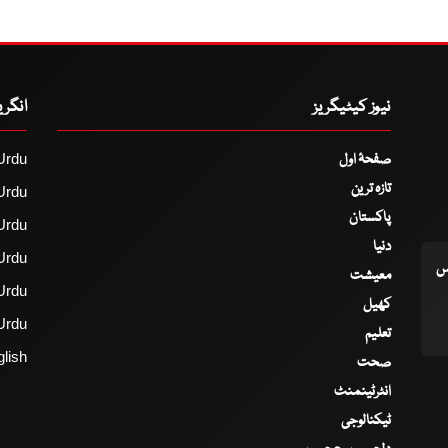
نیوز کیٹیگریز
انگر
صفحۂ اول
Urdu
تازہ ترین
Urdu
پاکستان
Urdu
دنیا
Urdu
اس
معیشت
Urdu
کھیل
Urdu
تعلیم
lish
صحت
انٹرٹینمنٹ
ٹیکنالوجی