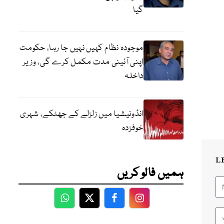
گیا
موجودہ نظام کہیں نہیں جا رہا، حکومت
اپنی آئینی مدت مکمل کرے گی، وزیر
داخلہ
انڈونیشیا میں زلزلے کے جھٹکے، شہری
خوفزدہ
L
ہمیں فالو کریں
WhatsApp
Twitter
Facebook
Facebook