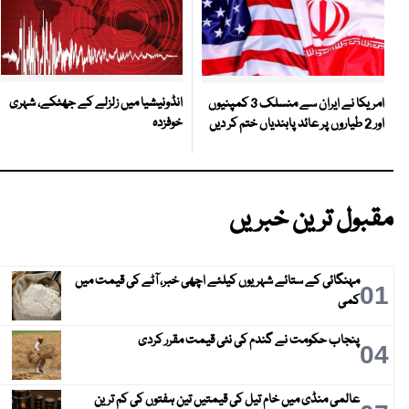
انڈونیشیا میں زلزلے کے جھٹکے، شہری
امریکا نے ایران سے منسلک 3 کمپنیوں
خوفزدہ
اور 2 طیاروں پر عائد پابندیاں ختم کر دیں
مقبول ترین خبریں
مہنگائی کے ستائے شہریوں کیلئے اچھی خبر، آٹے کی قیمت میں
01
کمی
پنجاب حکومت نے گندم کی نئی قیمت مقرر کردی
04
عالمی منڈی میں خام تیل کی قیمتیں تین ہفتوں کی کم ترین