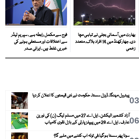
بھارت میں آسمانی بجلی نے تباہی مچا
فوج سے مکمل رابطہ ہے ، سپریم لیڈر
دی، جھارکھنڈ میں 14 افراد ہلاک، متعدد
سے اختلافات اور مستعفی ہونے کی
زخمی
خبریں غلط ہیں ، ایرانی صدر
پیٹرول مہنگا، ڈیزل سستا، حکومت نے نئی قیمتوں کا اعلان کر دیا
0
آزاد کشمیر الیکشن ، ایل اے 27 میں مسلم لیگ (ن) کی نورین
0
عارف ، ایل اے 28 میں پیپلز پارٹی کے بازل نقوی کامیاب
سونا پھر سستا ہوگیا،فی تولہ اب کتنے میں ملے گا؟