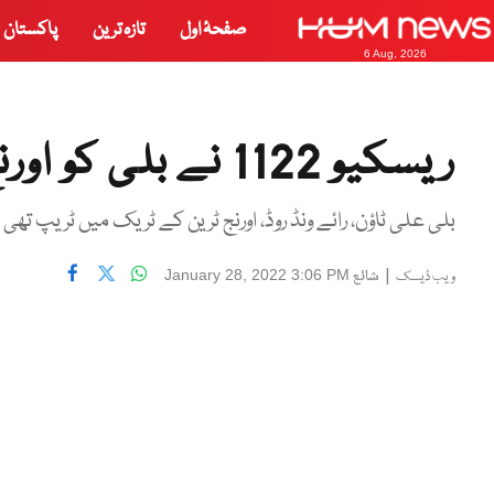
صفحۂ اول
تازہ ترین
پاکستان
6 Aug, 2026
ریسکیو 1122 نے بلی کو اورنج لائین ٹریک سے ریسکیو کر لیا
بلی علی ٹاؤن، رائے ونڈ روڈ، اورنج ٹرین کے ٹریک میں ٹریپ تھی
|
شائع
January 28, 2022 3:06 PM
ویب ڈیسک