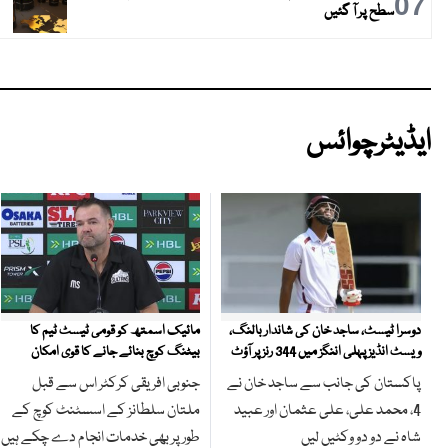
07
سطح پر آ گئیں
ایڈیٹرچوائس
مائیک اسمتھ کو قومی ٹیسٹ ٹیم کا
دوسرا ٹیسٹ، ساجد خان کی شاندار بالنگ،
بیٹنگ کوچ بنائے جانے کا قوی امکان
ویسٹ انڈیز پہلی اننگز میں 344 رنز پر آؤٹ
جنوبی افریقی کرکٹر اس سے قبل
پاکستان کی جانب سے ساجد خان نے
ملتان سلطانز کے اسسٹنٹ کوچ کے
4، محمد علی، علی عثمان اور عبید
طور پر بھی خدمات انجام دے چکے ہیں
شاہ نے دو دو وکٹیں لیں