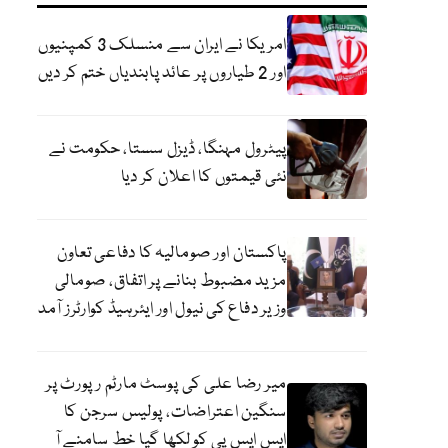
امریکا نے ایران سے منسلک 3 کمپنیوں
اور 2 طیاروں پر عائد پابندیاں ختم کر دیں
پیٹرول مہنگا، ڈیزل سستا، حکومت نے
نئی قیمتوں کا اعلان کر دیا
پاکستان اور صومالیہ کا دفاعی تعاون
مزید مضبوط بنانے پر اتفاق، صومالی
وزیر دفاع کی نیول اور ایئرہیڈ کوارٹرز آمد
میر رضا علی کی پوسٹ مارٹم رپورٹ پر
سنگین اعتراضات، پولیس سرجن کا
ایس ایس پی کو لکھا گیا خط سامنے آ