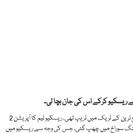
ریسکیو حکام کے مطابق بلی علی ٹاؤن، رائے ونڈ روڈ اورنج ٹرین کے ٹریک میں ٹریپ تھی، ریسکیو ٹیم کا آپریشن 2
د تنگ سوراخ میں چھپ گئی، جس کی وجہ سے ریسکیو میں