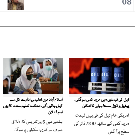
9
08
تیل کی قیمتوں میں مزید کمی ہو گئی،
اسلام آباد میں تعلیمی ادارے کل سے
پیٹرول و ڈیزل سستا ہونے کا امکان
کھل جائیں گے، محکمہ تعلیم سندھ کا بھی
اہم اعلان
امریکی خام تیل کی فی بیرل قیمت
ہفتے میں 6 روز تدریس کا اطلاق
مزید کمی کے ساتھ 78.97 ڈالر کی
صرف سرکاری اسکولوں پر ہوگا،
سطح پر آ گئی