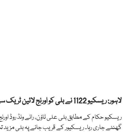
لاہور: ریسکیو 1122 نے بلی کو اورنج لائین ٹریک سے ریسکیو کرکے اس کی جان بچا لی۔
گھنٹے جاری رہا۔ ریسکیور کے قریب جانے پہ بلی مزی