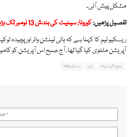
مشکل پیش آئی۔
تفصیل پڑھیں:
کورونا: سینیٹ کی بندش 13 نومبر تک بڑھا دی گئی
ریسکیو ٹیم کا کہنا ہے کہ ہائی ٹینشن وائر اور پچیدہ ل
آپریشن ملتوی کیا گیا تھا، آج صبح اس آپریشن کو کامی
اورنج لائین ٹریک
بلی
ریسکیو 1122