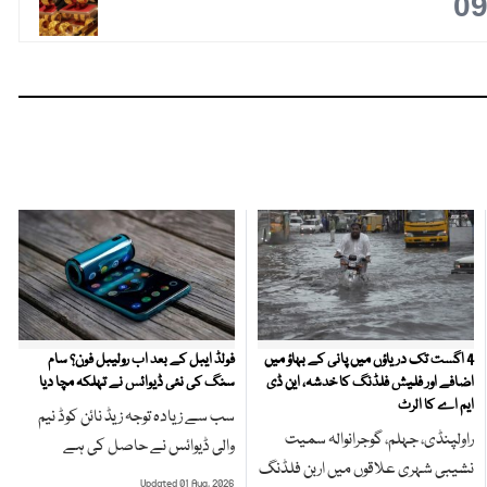
0
4 اگست تک دریاؤں میں پانی کے بہاؤ میں
فولڈ ایبل کے بعد اب رولیبل فون؟ سام
اضافے اور فلیش فلڈنگ کا خدشہ، این ڈی
سنگ کی نئی ڈیوائس نے تہلکہ مچا دیا
ایم اے کا الرٹ
سب سے زیادہ توجہ زیڈ نائن کوڈ نیم
راولپنڈی، جہلم، گوجرانوالہ سمیت
والی ڈیوائس نے حاصل کی ہے
نشیبی شہری علاقوں میں اربن فلڈنگ
Updated 01 Aug, 2026