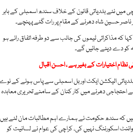
چی میں نئے بلدیاتی قانون کے خلاف سندھ اسمبلی کے باہر
 ناصر حسین شاہ دھرنے کے مقام پر رات گئے پہنچے۔
 کہ مذاکراتی ٹیموں کی جانب سے دو طرفہ اتفاق رائے ہو
ہ کو دے دیئے جائیں گے۔
اتی نظام اختیارات کے بغیر ہے ، احسن اقبال
، بلدیاتی الیکشن ایکٹ اور بل اسمبلی سے پاس ہونے کے نوے
نے احتجاجی دھرنے میں کار کنان کے سامنے تحریری معاہدہ
ہیں کہ سندھ حکومت نے ہمارے اہم مطالبات مان لئے ہیں،
وائنٹ اسکورننگ نہیں کی، کراچی کی عوام نے لسانیت کو