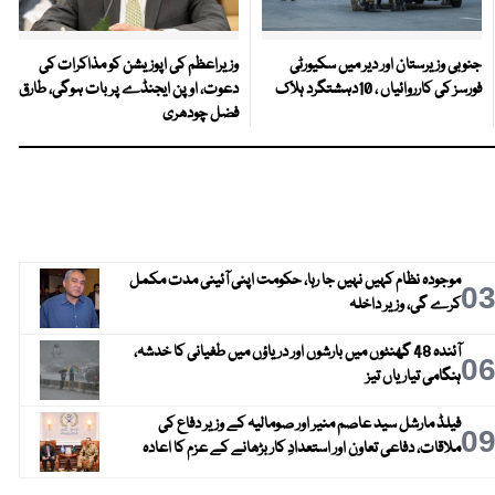
جنوبی وزیرستان اور دیر میں سکیورٹی
وزیراعظم کی اپوزیشن کو مذاکرات کی
فورسز کی کارروائیاں ، 10دہشتگرد ہلاک
دعوت، اوپن ایجنڈے پر بات ہوگی، طارق
فضل چودھری
موجودہ نظام کہیں نہیں جا رہا، حکومت اپنی آئینی مدت مکمل
0
کرے گی، وزیر داخلہ
آئندہ 48 گھنٹوں میں بارشوں اور دریاؤں میں طغیانی کا خدشہ،
0
ہنگامی تیاریاں تیز
فیلڈ مارشل سید عاصم منیر اور صومالیہ کے وزیر دفاع کی
0
ملاقات، دفاعی تعاون اور استعدادِ کار بڑھانے کے عزم کا اعادہ