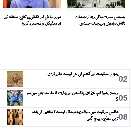
جسٹس مسرت ہلالی ریٹائر؛خدمات
میر رضا کی قبر کشائی پر تنازع،اہلخانہ نے
ناقابل فراموش ہیں،چیف جسٹس
نیا میڈیکل بورڈ مسترد کردیا
پنجاب حکومت نے گندم کی نئی قیمت مقرر کردی
3
02
ویمنز ایشیا کپ 2026، پاکستان اور بھارت کا مقابلہ دبئی میں ہو
6
05
گا
عالمی مارکیٹ میں سونا مزید مہنگا ، قیمت 7 ہفتوں کی بلند
9
08
ترین سطح پر پہنچ گئی