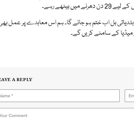
ں بیٹھے رہے۔
یمی بلدیاتی بل اب ختم ہو جائے گا۔ ہم اس معاہدے پر عمل بھی
ر میڈیا کے سامنے کریں گے۔
EAVE A REPLY