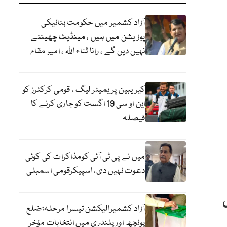
آزاد کشمیر میں حکومت بنانیکی
پوزیشن میں ہیں ، مینڈیٹ چھیننے
نہیں دیں گے ، رانا ثناء اللہ ، امیر مقام
کیریبین پریمیئر لیگ ، قومی کرکٹرز کو
این او سی 19 اگست کو جاری کرنے کا
فیصلہ
میں نے پی ٹی آئی کومذاکرات کی کوئی
دعوت نہیں دی، اسپیکرقومی اسمبلی
ں
آزاد کشمیرالیکشن تیسرا مرحلہ؛ضلع
پونچھ اور پلندری میں انتخابات مؤخر