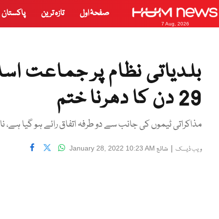
صفحۂ اول
تازہ ترین
پاکستان
7 Aug, 2026
بلدیاتی نظام پر جماعت اسلا
29 دن کا دھرنا ختم
مذاکراتی ٹیموں کی جانب سے دو طرفہ اتفاق رائے ہو گیا ہے، 
|
شائع
January 28, 2022 10:23 AM
ویب ڈیسک