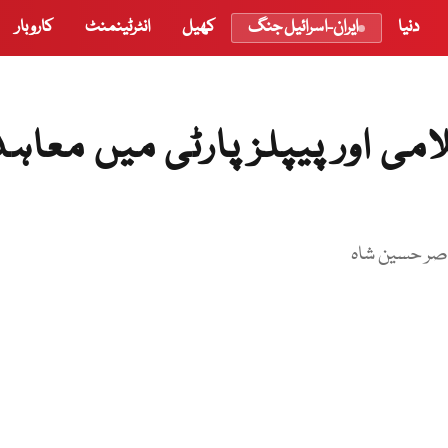
دنیا
ایران-اسرائیل جنگ
کھیل
انٹرٹینمنٹ
کاروبار
می اور پیپلز پارٹی میں معاہد
ناصر حسین شاہ