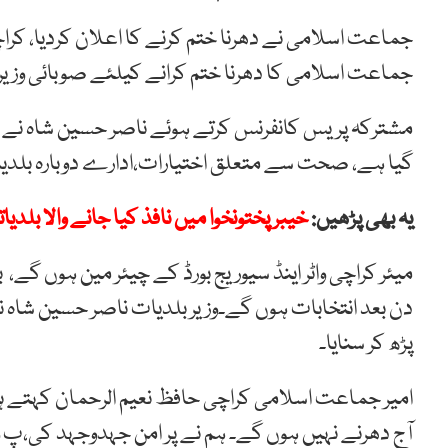
جماعت اسلامی نے دھرنا ختم کرنے کا اعلان کردیا، کرا
جماعت اسلامی کا دھرنا ختم کرانے کیلئے صوبائی وزیر
مشترکہ پریس کانفرنس کرتے ہوئے ناصر حسین شاہ نے کہا
گیا ہے، صحت سے متعلق اختیارات،ادارے دوبارہ بلدی
یہ بھی پڑھیں:
خیبرپختونخوا میں نافذ کیا جانے والا بلدی
میئر کراچی واٹر اینڈ سیوریج بورڈ کے چیئر مین ہوں گے
دن بعد انتخابات ہوں گے۔وزیر بلدیات ناصر حسین شاہ 
پڑھ کر سنایا۔
امیر جماعت اسلامی کراچی حافظ نعیم الرحمان کہتے 
آج دھرنے نہیں ہوں گے۔ ہم نے پر امن جہدوجہد کی،پ 