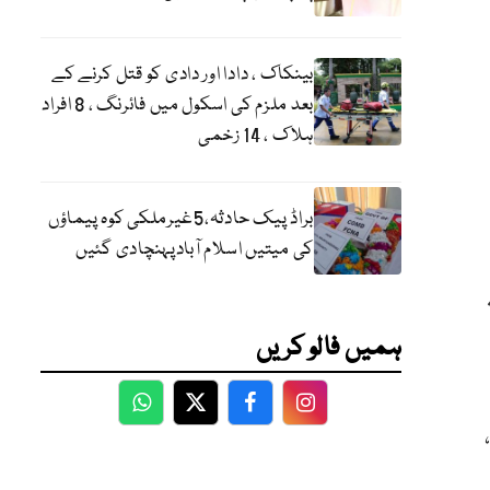
بینکاک ، دادا اور دادی کو قتل کرنے کے
بعد ملزم کی اسکول میں فائرنگ ، 8 افراد
ہلاک ، 14 زخمی
براڈ پیک حادثہ،5غیرملکی کوہ پیماؤں
کی میتیں اسلام آبادپہنچادی گئیں
ہمیں فالو کریں
WhatsApp
Twitter
Facebook
Facebook