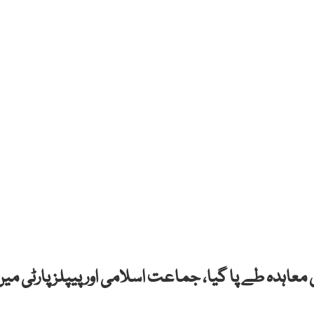
ں معاہدہ طے پا گیا، جماعت اسلامی اور پیپلز پارٹی می