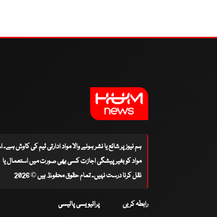
ہم نیوز پر شائع یا نشر ہونے والا مواد ادارتی ٹیم کی کاوش ہے۔ 
مواد کو بغیر پیشگی اجازت کسی بھی صورت میں استعمال یا
نقل کرنا درست نہیں۔ تمام حقوق محفوظ ہیں © 2026
رابطہ کریں
پرائیویسی پالیسی