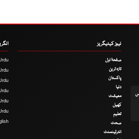
نیوز کیٹیگریز
انگر
صفحۂ اول
Urdu
تازہ ترین
Urdu
پاکستان
Urdu
دنیا
Urdu
اس
معیشت
Urdu
کھیل
Urdu
تعلیم
lish
صحت
انٹرٹینمنٹ