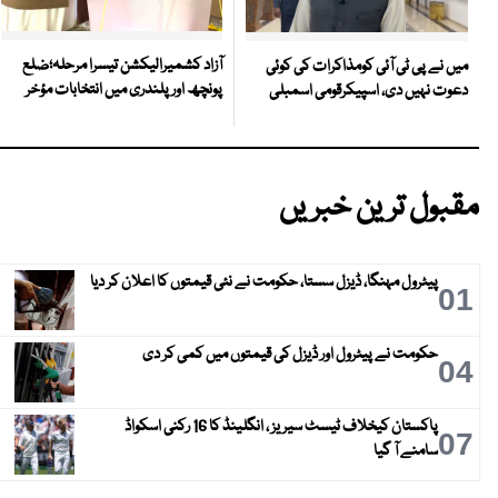
آزاد کشمیرالیکشن تیسرا مرحلہ؛ضلع
میں نے پی ٹی آئی کومذاکرات کی کوئی
پونچھ اور پلندری میں انتخابات مؤخر
دعوت نہیں دی، اسپیکرقومی اسمبلی
مقبول ترین خبریں
پیٹرول مہنگا، ڈیزل سستا، حکومت نے نئی قیمتوں کا اعلان کر دیا
01
حکومت نے پیٹرول اور ڈیزل کی قیمتوں میں کمی کر دی
04
پاکستان کیخلاف ٹیسٹ سیریز ، انگلینڈ کا 16 رکنی اسکواڈ
07
سامنے آ گیا