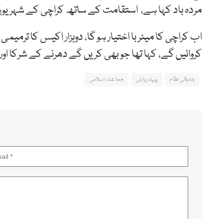
مردہ باد کہا ہے، استقامت کے ساتھ کراچی کے شہریوں کے لیے 29 دن دھرنے می
اب کراچی کا میئر با اختیار ہو گا، دوہزار اکیس کا ترم
کروائیں گے، کہا تھا جو بھی کریں گے دھرنے کے شرکا او
بلدیاتی نظام
پیپلز پارٹی
جماعت اسلامی