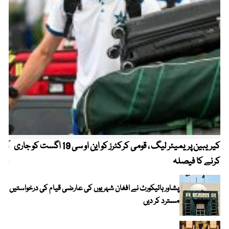
کیریبین پریمیئر لیگ ، قومی کرکٹرز کو این او سی 19 اگست کو جاری
آز
کرنے کا فیصلہ
چھی
پشاور ہائیکورٹ نے افغان شہریوں کی عارضی قیام کی درخواستیں
مسترد کر دیں