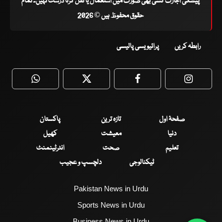
پیشگی اجازت کسی بھی صورت میں استعمال یا نقل کرنا درست نہیں۔ تمام
حقوق محفوظ ہیں © 2026
رابطہ کریں
پرائیویسی پالیسی
WhatsApp
Twitter
Facebook
Faceboo
صفحۂ اول
تازہ ترین
پاکستان
دنیا
معیشت
کھیل
تعلیم
صحت
انٹرٹینمنٹ
ٹیکنالوجی
دلچسپ و عجیب
Pakistan News in Urdu
Sports News in Urdu
Business News in Urdu