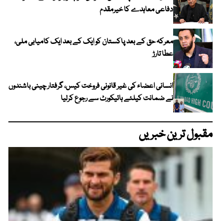
دفاعی معاہدے کا خیرمقدم
معرکہ حق کے بعد پاکستان کو ایک کے بعد ایک کامیابی ملی،
عطا تارڑ
انسانی اعضاء کی غیر قانونی فروخت کیس، گرفتار چینی باشندوں
نے ضمانت کیلئے ہائیکورٹ سے رجوع کرلیا
مقبول ترین خبریں