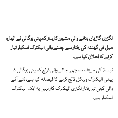
لگژری
گاڑیاں
بنانے
والی
مشہور
کارساز
کمپنی
بوگاٹی
نے
اٹھارہ
میل
فی
گھنٹہ
کی
رفتار
سے
چلنے
والی
الیکٹرک
اسکوٹر
تیار
کرنے
کا
اعلان
کیا
ہے۔
ٹیسلا
کی
حریف
سمجھی
جانے
والی
فرنچ
کمپنی
بوگاٹی
کا
پہلی
الیکٹرک
وہیکل
لانچ
کرنے
کا
فیصلہ کیا ہے،
نئے
آنے
والی
کوئی
تیز
رفتار
لگژری
الیکٹرک
کار
نہیں
یہ
ایک
الیکٹرک
اسکوٹر
ہے۔