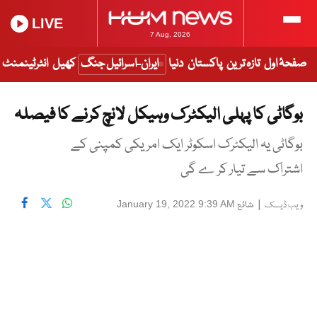
LIVE
7 Aug, 2026
صفحۂ اول
تازہ ترین
پاکستان
دنیا
ایران-اسرائیل جنگ
کھیل
انٹرٹینمنٹ
بوگاٹی کا پہلی الیکٹرک وہیکل لانچ کرنے کا فیصلہ
بوگاٹی یہ الیکٹرک اسکوٹر ایک امریکی کمپنی کے
اشتراک سے تیار کر ے گی
|
شائع
January 19, 2022 9:39 AM
ویب ڈیسک