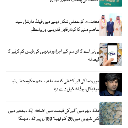
اگست کی پولنگ ملتوی کردی
معاہدے کو عملی شکل دینے میں فیلڈ مارشل سید
عاصم منیر کا کردار قابل قدر ہے، وزیراعظم
پی ٹی اے کا ای سم کے اجرا اور تبدیلی کی فیس کم کرنے کا
فیصلہ
میر رضا کی قبر کشائی کا معاملہ، سندھ حکومت نے نیا
میڈیکل بورڈ تشکیل دے دیا
ملک بھر میں آٹے کی قیمت میں اضافہ، ایک ہفتے میں
کئی شہروں میں 20 کلو تھیلا 100 روپے تک مہنگا