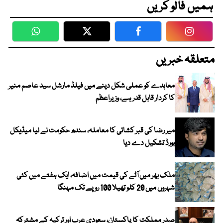
ہمیں فالو کریں
WhatsApp
Twitter
Facebook
Faceboo
متعلقہ خبریں
معاہدے کو عملی شکل دینے میں فیلڈ مارشل سید عاصم منیر
کا کردار قابل قدر ہے، وزیراعظم
میر رضا کی قبر کشائی کا معاملہ، سندھ حکومت نے نیا میڈیکل
بورڈ تشکیل دے دیا
ملک بھر میں آٹے کی قیمت میں اضافہ، ایک ہفتے میں کئی
شہروں میں 20 کلو تھیلا 100 روپے تک مہنگا
صدر مملکت کا پاکستان، سعودی عرب اور ترکیہ کے مشترکہ