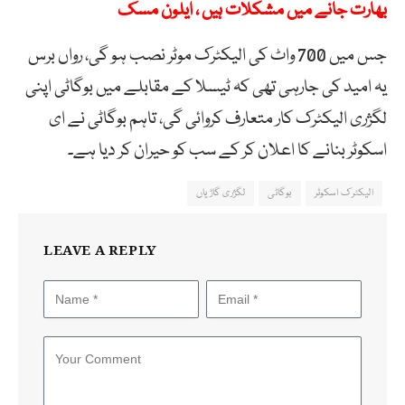
بھارت جانے میں مشکلات ہیں ، ایلون مسک
جس
میں
700
واٹ
کی
الیکٹرک
موٹر
نصب
ہو
گی،
رواں
برس
یہ
امید
کی
جارہی
تھی
کہ
ٹیسلا
کے
مقابلے
میں
بوگاٹی
اپنی
لگژری
الیکٹرک
کار
متعارف
کروائی
گی،
تاہم
بوگاٹی
نے
ای
اسکوٹر
بنانے
کا
اعلان
کر
کے
سب
کو
حیران
کر
دیا
ہے۔
الیکٹرک اسکوٹر
بوگاٹی
لگژری گاڑیاں
LEAVE A REPLY