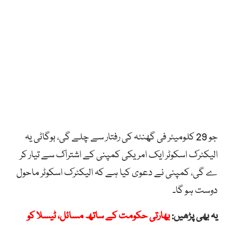
جو
29
کلومیٹر
فی
گھنٹہ
کی
رفتار
سے
چلے
گی،
بوگاٹی
یہ
الیکٹرک
اسکوٹر
ایک
امریکی
کمپنی
کے
اشتراک
سے
تیار
کر
ے
گی، کمپنی نے دعوی کیا ہے کہ
الیکٹرک
اسکوٹر
ماحول
دوست
ہو
گا۔
یہ بھی پڑھیں:
بھارتی حکومت کے ساتھ مسائل، ٹیسلا کو