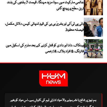
عالمی مارکیٹ میں سونا مزید مہنگا ، قیمت 7 ہفتوں کی بلند
ترین سطح پر پہنچ گئی
بانی پی ٹی آئی اور بشریٰ بی بی کی قیدِ تنہائی کیس، دلائل مکمل،
فیصلہ محفوظ
بینکاک ، دادا اور دادی کو قتل کرنے کے بعد ملزم کی اسکول میں
فائرنگ ، 8 افراد ہلاک ، 14 زخمی
ہم نیوز پر شائع یا نشر ہونے والا مواد ادارتی ٹیم کی کاوش ہے۔ اس مواد کو بغیر