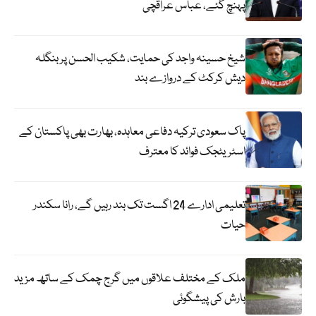
پہنچ گئے، عباس عراقچی
شیخ حسینہ واجد کی حمایت، شکیب الحسن پر بنگلہ
دیش کرکٹ کے دروازے بند
پاک سعودی ترکیہ دفاعی معاہدہ، بھارت بھی پاکستان کے
اسٹریٹجک فوائد کا معترف
تعلیمی ادارے 24 اگست تک بند رہیں گے، رانا سکندر
حیات
ملک کے مختلف علاقوں میں گرج چمک کے ساتھ مزید
بارش کی پیشگوئی