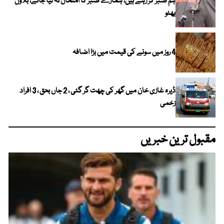
ہم صبر کر رہے ہیں، ہمارے صبر کا امتحان نہ لیا جائے، بلاول
بھٹو
4 روز میں سونے کی قیمت میں بڑا اضافہ
ڈیرہ غازی خان میں گھر کی چھت گر گئی ، 2 جاں بحق ، 3 افراد
زخمی
مقبول ترین خبریں