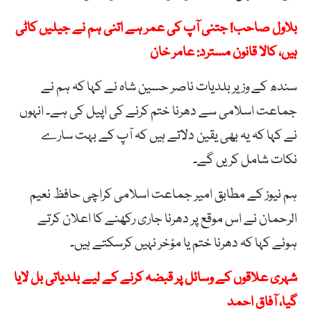
بلاول صاحب! جتنی آپ کی عمر ہے اتنی ہم نے جیلیں کاٹی
ہیں، کالا قانون مسترد: عامر خان
سندھ کے وزیر بلدیات ناصر حسین شاہ نے کہا کہ ہم نے
جماعت اسلامی سے دھرنا ختم کرنے کی اپیل کی ہے۔ انہوں
نے کہا کہ یہ بھی یقین دلاتے ہیں کہ آپ کے بہت سارے
نکات شامل کریں گے۔
ہم نیوز کے مطابق امیر جماعت اسلامی کراچی حافظ نعیم
الرحمان نے اس موقع پر دھرنا جاری رکھنے کا اعلان کرتے
ہوئے کہا کہ دھرنا ختم یا مؤخر نہیں کرسکتے ہیں۔
شہری علاقوں کے وسائل پر قبضہ کرنے کے لیے بلدیاتی بل لایا
گیا، آفاق احمد