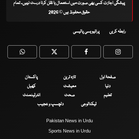
پیشگی اجازت کسی بھی صورت میں استعمال یا نقل کرنا درست نہیں۔ تمام
حقوق محفوظ ہیں © 2026
رابطہ کریں
پرائیویسی پالیسی
WhatsApp
Twitter
Facebook
Faceboo
صفحۂ اول
تازہ ترین
پاکستان
دنیا
معیشت
کھیل
تعلیم
صحت
انٹرٹینمنٹ
ٹیکنالوجی
دلچسپ و عجیب
Pakistan News in Urdu
Sports News in Urdu