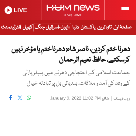
LIVE
8 Aug, 2026
صفحۂ اول
تازہ ترین
پاکستان
دنیا
ایران-اسرائیل جنگ
کھیل
انٹرٹینمنٹ
دھرنا ختم کردیں، ناصر شاہ: دھرنا ختم یا مؤخر نہیں
کرسکتے، حافظ نعیم الرحمان
جماعت اسلامی کے احتجاجی دھرنے میں پیپلزپارٹی
کے وفد کی آمد و ملاقات، بلدیاتی بل پر تبادلہ خیال
|
شائع
January 9, 2022 11:02 PM
ویب ڈیسک