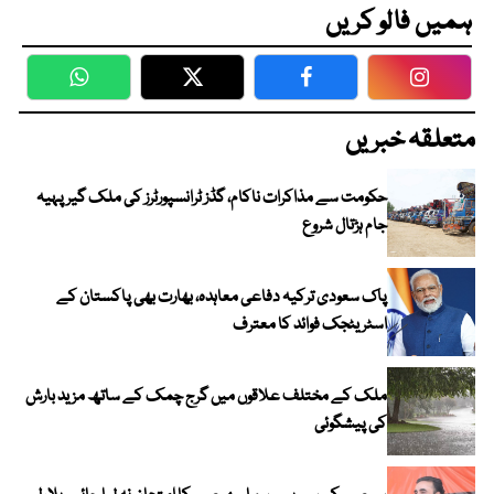
ہمیں فالو کریں
WhatsApp
Twitter
Facebook
Faceboo
متعلقہ خبریں
حکومت سے مذاکرات ناکام، گڈز ٹرانسپورٹرز کی ملک گیر پہیہ
جام ہڑتال شروع
پاک سعودی ترکیہ دفاعی معاہدہ، بھارت بھی پاکستان کے
اسٹریٹجک فوائد کا معترف
ملک کے مختلف علاقوں میں گرج چمک کے ساتھ مزید بارش
کی پیشگوئی