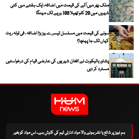
ملک بھر میں آٹے کی قیمت میں اضافہ، ایک ہفتے میں کئی
شہروں میں 20 کلو تھیلا 100 روپے تک مہنگا
سونے کی قیمت میں مسلسل تیسرے روز بڑا اضافہ ، فی تولہ ریٹ
کہاں تک جا پہنچا؟
پشاور ہائیکورٹ نے افغان شہریوں کی عارضی قیام کی درخواستیں
مسترد کر دیں
ہم نیوز پر شائع یا نشر ہونے والا مواد ادارتی ٹیم کی کاوش ہے۔ اس مواد کو بغیر