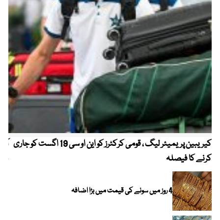
کیریبین پریمیئر لیگ ، قومی کرکٹرز کو این او سی 19 اگست کو جاری
آز
کرنے کا فیصلہ
چھی
4 روز میں سونے کی قیمت میں بڑا اضافہ