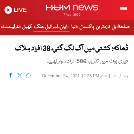
LIVE
7 Aug, 2026
صفحۂ اول
تازہ ترین
پاکستان
دنیا
ایران-اسرائیل جنگ
کھیل
انٹرٹینمنٹ
ڈھاکہ: کشتی میں آگ لگ گئی، 38 افراد ہلاک
فیری بوٹ میں تقریبا 500 افراد سوار تھے۔
|
شائع
December 24, 2021 12:25 PM
ویب ڈیسک