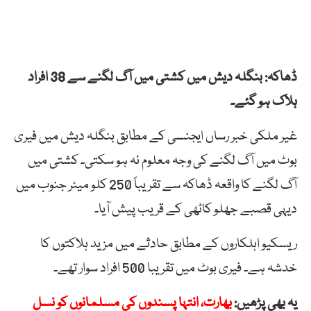
ڈھاکہ: بنگلہ دیش میں کشتی میں آگ لگنے سے 38 افراد
ہلاک ہو گئے۔
غیر ملکی خبر رساں ایجنسی کے مطابق بنگلہ دیش میں فیری
بوٹ میں آگ لگنے کی وجہ معلوم نہ ہو سکتی۔ کشتی میں
آگ لگنے کا واقعہ ڈھاکہ سے تقریباً 250 کلو میٹر جنوب میں
دیہی قصبے جھلو کاٹھی کے قریب پیش آیا۔
ریسکیو اہلکاروں کے مطابق حادثے میں مزید ہلاکتوں کا
خدشہ ہے۔ فیری بوٹ میں تقریبا 500 افراد سوار تھے۔
یہ بھی پڑھیں:
بھارت، انتہا پسندوں کی مسلمانوں کو نسل