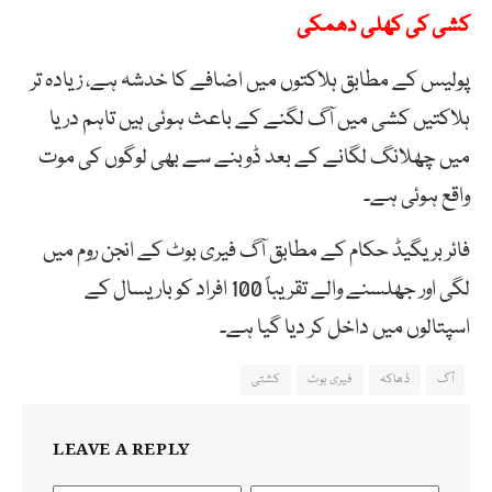
کشی کی کھلی دھمکی
پولیس کے مطابق ہلاکتوں میں اضافے کا خدشہ ہے، زیادہ تر
ہلاکتیں کشی میں آگ لگنے کے باعث ہوئی ہیں تاہم دریا
میں چھلانگ لگانے کے بعد ڈوبنے سے بھی لوگوں کی موت
واقع ہوئی ہے۔
فائر بریگیڈ حکام کے مطابق آگ فیری بوٹ کے انجن روم میں
لگی اور جھلسنے والے تقریباً 100 افراد کو باریسال کے
اسپتالوں میں داخل کر دیا گیا ہے۔
آگ
ڈھاکہ
فیری بوٹ
کشتی
LEAVE A REPLY