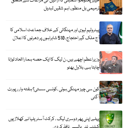
خیبرپختونخوا اسمبلی کا اراکین کی مراعات سے متعلق
ترمیمی بل منظور، اہم شقیں تبدیل
پیٹرولیم لیوی اور مہنگائی کے خلاف جماعت اسلامی کا
آج ملک گیر احتجاج، 510 شاہراہوں پر دھرنوں کا اعلان
وزیراعظم اچھے ہیں، ن لیگ کا ایک حصہ ہمارا اتحاد توڑنا
چاہتا ہے، بلاول بھٹو
کون سی چیز مہنگی ہوئی ،کونسی سستی؟ ہفتہ وار رپورٹ
آگئی
پہلے اپنی پھر دوسری لیگ ، کرکٹ آسٹریلیا نے کھلاڑیوں
کیلئے نئی پالیسی نافذ کر دی