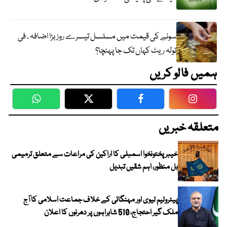
سونے کی قیمت میں مسلسل تیسرے روز بڑا اضافہ ، فی
تولہ ریٹ کہاں تک جا پہنچا؟
ہمیں فالو کریں
WhatsApp
Twitter
Facebook
Faceboo
متعلقہ خبریں
خیبرپختونخوا اسمبلی کا اراکین کی مراعات سے متعلق ترمیمی
بل منظور، اہم شقیں تبدیل
پیٹرولیم لیوی اور مہنگائی کے خلاف جماعت اسلامی کا آج
ملک گیر احتجاج، 510 شاہراہوں پر دھرنوں کا اعلان