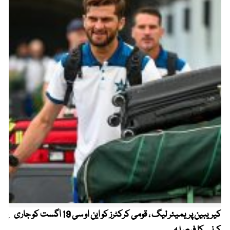
کیریبین پریمیئر لیگ ، قومی کرکٹرز کو این او سی 19 اگست کو جاری
پیٹ