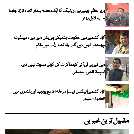
وزیراعظم اچھے ہیں، ن لیگ کا ایک حصہ ہمارا اتحاد توڑنا چاہتا
ہے، بلاول بھٹو
آزاد کشمیر میں حکومت بنانیکی پوزیشن میں ہیں ، مینڈیٹ
چھیننے نہیں دیں گے ، رانا ثناء اللہ ، امیر مقام
میں نے پی ٹی آئی کومذاکرات کی کوئی دعوت نہیں دی،
اسپیکرقومی اسمبلی
آزاد کشمیرالیکشن تیسرا مرحلہ؛ضلع پونچھ اور پلندری میں
انتخابات مؤخر
مقبول ترین خبریں