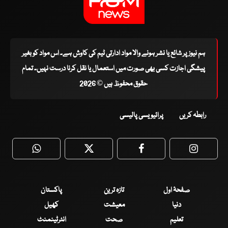
ہم نیوز پر شائع یا نشر ہونے والا مواد ادارتی ٹیم کی کاوش ہے۔ اس مواد کو بغیر
پیشگی اجازت کسی بھی صورت میں استعمال یا نقل کرنا درست نہیں۔ تمام
حقوق محفوظ ہیں © 2026
رابطہ کریں
پرائیویسی پالیسی
WhatsApp
Twitter
Facebook
Faceboo
صفحۂ اول
تازہ ترین
پاکستان
دنیا
معیشت
کھیل
تعلیم
صحت
انٹرٹینمنٹ