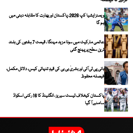
کرنے کا فیصلہ
ویمنز ایشیا کپ 2026، پاکستان اور بھارت کا مقابلہ دبئی میں
ہو گا
عالمی مارکیٹ میں سونا مزید مہنگا ، قیمت 7 ہفتوں کی بلند
ترین سطح پر پہنچ گئی
بانی پی ٹی آئی اور بشریٰ بی بی کی قیدِ تنہائی کیس، دلائل مکمل،
فیصلہ محفوظ
پاکستان کیخلاف ٹیسٹ سیریز ، انگلینڈ کا 16 رکنی اسکواڈ
سامنے آ گیا