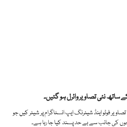
ساتھ نئی تصاویر وائرل ہو گئیں۔
صاویر فوٹو اینڈ شیئرنگ ایپ انسٹاگرام پر شیئر کیں جو
حوں کی جانب سے بے حد پسند کیا جا رہا ہے۔