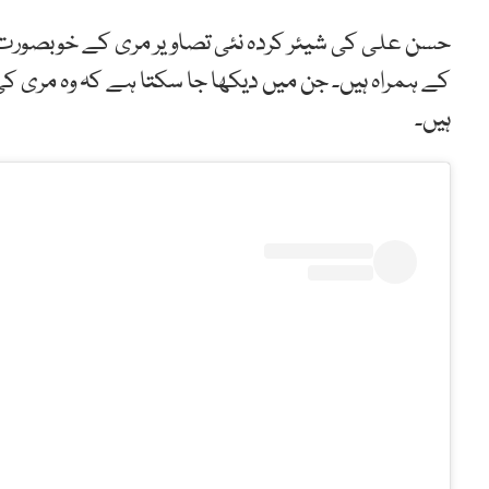
حسن علی کی شیئر کردہ نئی تصاویر مری کے خوبصورت منا
کے ہمراہ ہیں۔ جن میں دیکھا جا سکتا ہے کہ وہ مری کی پر
ہیں۔