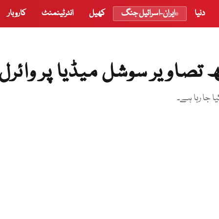
دنیا
ایران-اسرائیل جنگ
کھیل
انٹرٹینمنٹ
کاروبار
تصاویر سوشل میڈیا پر وائرل
 جا رہا ہے۔