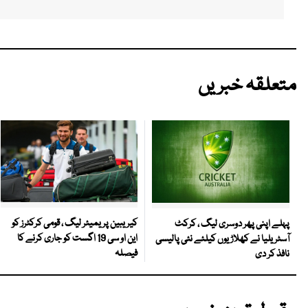
متعلقہ خبریں
کیریبین پریمیئر لیگ ، قومی کرکٹرز کو
پہلے اپنی پھر دوسری لیگ ، کرکٹ
این او سی 19 اگست کو جاری کرنے کا
آسٹریلیا نے کھلاڑیوں کیلئے نئی پالیسی
فیصلہ
نافذ کر دی