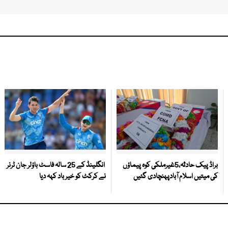
براڈ پیک حادثہ،5غیرملکی کوہ پیماؤں
انگلینڈ کے 25 سالہ فاسٹ باؤلر جان ٹرنر
کی میتیں اسلام آبادپہنچادی گئیں
نے کرکٹ کو خیر باد کہہ دیا