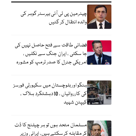
چیئرمین پی ٹی آئی بیرسٹر گوہر کی
والدہ انتقال کر گئیں
فضائی طاقت سے فتح حاصل نہیں کی
جا سکتی ، ایران جنگ سے نکلیں ،
امریکی جنرل کا صدر ٹرمپ کو مشورہ
ہنگو اور بلوچستان میں سکیورٹی فورسز
کی کارروائیاں ، 10دہشتگرد ہلاک ،
کیپٹن شہید
مسلمان متحد ہوں تو ہر چیلنج کا ڈٹ
کر مقابلہ کر سکتے ہیں، ایرانی وزیر