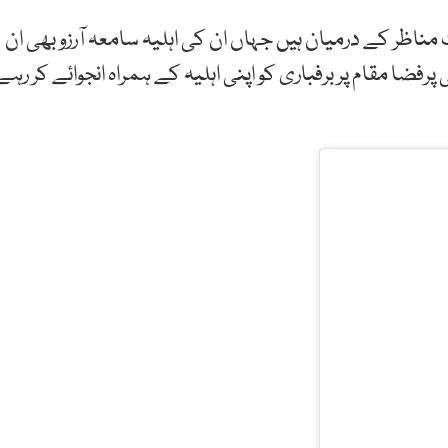
ظر کے درمیان ہیں جہاں ان کی اہلیہ سامعہ آرزو بھی ان
فضا مقام پر برفباری کو اپنی اہلیہ کے ہمراہ انجوائے کر رہے