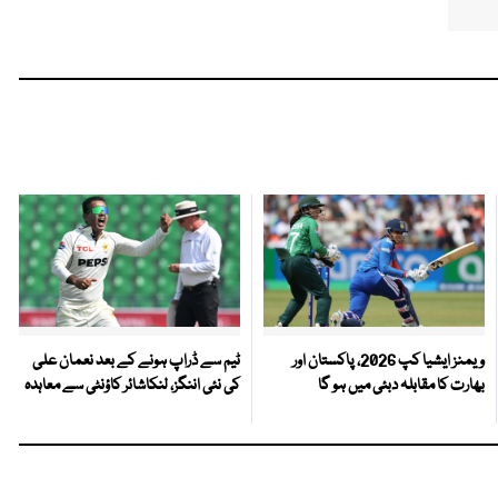
ویمنز ایشیا کپ 2026، پاکستان اور
ٹیم سے ڈراپ ہونے کے بعد نعمان علی
بھارت کا مقابلہ دبئی میں ہو گا
کی نئی اننگز، لنکاشائر کاؤنٹی سے معاہدہ