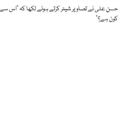
حسن علی نے تصاویر شیئر کرتے ہوئے لکھا کہ “اس سے کوئ
کون ہے؟”