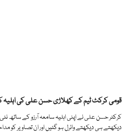
قومی کرکٹ ٹیم کے کھلاڑی حسن علی کی اہلیہ کے 
کرکٹر حسن علی نے اپنی اہلیہ سامعہ آرزو کے ساتھ نئی ت
دیکھتے ہی دیکھتے وائرل ہو گئیں اور ان تصاویر کو مدا