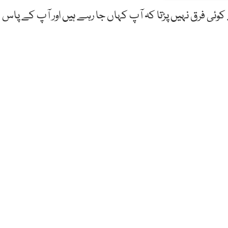
ی فرق نہیں پڑتا کہ آپ کہاں جا رہے ہیں اور آپ کے پاس