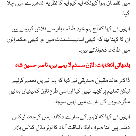
میں نقصان ہوا کیونکہ ایم کیو ایم کا نظریہ اندھیرے میں چلا
گیا۔
انہوں نے کہا کہ آج ہم خود طاقت باہر سے تلاش کر رہے ہیں۔
ان کا کہنا تھا کہ کبھی اسٹیبلشمنٹ میں اور کبھی حکمرانوں
میں طاقت ڈھونڈتے ہیں۔
بلدیاتی انتخابات: ٹاؤن سسٹم لا رہے ہیں، ناصر حسین شاہ
ڈاکٹر خالد مقبول صدیقی نے کہا کہ ہم نے پل تعمیر کرلیے
لیکن تعلیم پر کچھ نہیں کیا اور اسی طرح ٹاؤن کمیٹیاں بنالیں
مگر صوبے کے بارے میں نہیں سوچا۔
انہوں نے کہا کہ لاہور کے سارے دکاندار مل کر جتنا ٹیکس
دیتے ہیں اتنا صرف ایک لیاقت آباد کا لوئر مڈل کلاس بازار