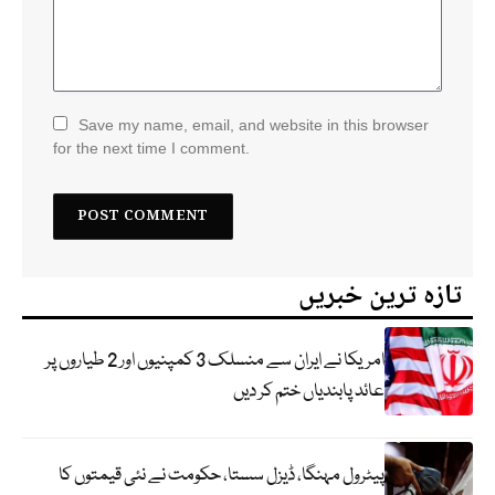
Save my name, email, and website in this browser
for the next time I comment.
تازہ ترین خبریں
امریکا نے ایران سے منسلک 3 کمپنیوں اور 2 طیاروں پر
عائد پابندیاں ختم کر دیں
پیٹرول مہنگا، ڈیزل سستا، حکومت نے نئی قیمتوں کا