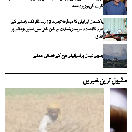
کرے گی، وزیر داخلہ
پاکستان اور ایران کا دوطرفہ تجارت 10 ارب ڈالر تک بڑھانے کے
عزم کا اعادہ، سرحدی تجارت اور کان کنی میں تعاون بڑھانے پر
اتفاق
جنوبی لبنان پر اسرائیلی فوج کے فضائی حملے
مقبول ترین خبریں