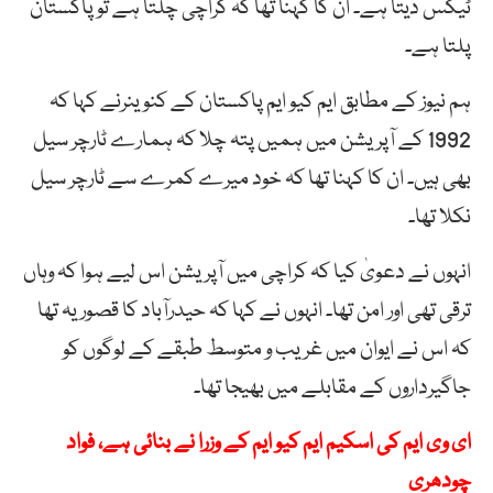
ٹیکس دیتا ہے۔ ان کا کہنا تھا کہ کراچی چلتا ہے تو پاکستان
پلتا ہے۔
ہم نیوز کے مطابق ایم کیو ایم پاکستان کے کنوینرنے کہا کہ
1992 کے آپریشن میں ہمیں پتہ چلا کہ ہمارے ٹارچر سیل
بھی ہیں۔ ان کا کہنا تھا کہ خود میرے کمرے سے ٹارچر سیل
نکلا تھا۔
انہوں نے دعویٰ کیا کہ کراچی میں آپریشن اس لیے ہوا کہ وہاں
ترقی تھی اور امن تھا۔ انہوں نے کہا کہ حیدرآباد کا قصور یہ تھا
کہ اس نے ایوان میں غریب و متوسط طبقے کے لوگوں کو
جاگیرداروں کے مقابلے میں بھیجا تھا۔
ای وی ایم کی اسکیم ایم کیو ایم کے وزرا نے بنائی ہے، فواد
چودھری