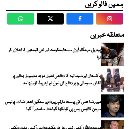
ہمیں فالو کریں
WhatsApp
Twitter
Facebook
Faceboo
متعلقہ خبریں
پیٹرول مہنگا، ڈیزل سستا، حکومت نے نئی قیمتوں کا اعلان کر
دیا
پاکستان اور صومالیہ کا دفاعی تعاون مزید مضبوط بنانے پر
اتفاق، صومالی وزیر دفاع کی نیول اور ایئرہیڈ کوارٹرز آمد
میر رضا علی کی پوسٹ مارٹم رپورٹ پر سنگین اعتراضات، پولیس
سرجن کا ایس ایس پی کو لکھا گیا خط سامنے آ گیا
موجودہ نظام کہیں نہیں جا رہا، حکومت اپنی آئینی مدت مکمل