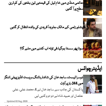
عالمی منڈی میں خام تیل کی قیمتیں تین ہفتوں کی کم ترین
سطح پر آ گئیں
پشاور زلمی کے مالک جاوید آفریدی کی والدہ انتقال کر گئیں
سونا پھر سستا ہوگیا،فی تولہ اب کتنے میں ملے گا؟
ایڈیٹرچوائس
دوسرا ٹیسٹ، ساجد خان کی شاندار بالنگ، ویسٹ انڈیز پہلی اننگز
میں 344 رنز پر آؤٹ
پاکستان کی جانب سے ساجد خان نے 4، محمد علی، علی
عثمان اور عبید شاہ نے دو دو وکٹیں لیں
Updated 03 Aug, 2026