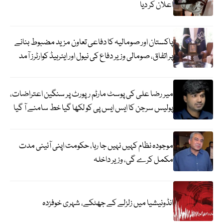
اعلان کر دیا
پاکستان اور صومالیہ کا دفاعی تعاون مزید مضبوط بنانے
پر اتفاق، صومالی وزیر دفاع کی نیول اور ایئرہیڈ کوارٹرز آمد
میر رضا علی کی پوسٹ مارٹم رپورٹ پر سنگین اعتراضات،
پولیس سرجن کا ایس ایس پی کو لکھا گیا خط سامنے آ گیا
موجودہ نظام کہیں نہیں جا رہا، حکومت اپنی آئینی مدت
مکمل کرے گی، وزیر داخلہ
انڈونیشیا میں زلزلے کے جھٹکے، شہری خوفزدہ