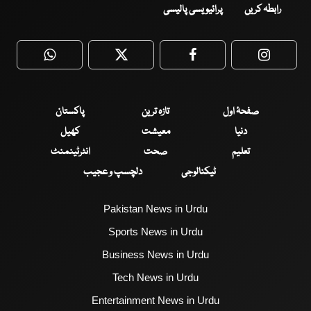
رابطہ کریں
پرائیویسی پالیسی
WhatsApp
Twitter
Facebook
Faceboo
صفحۂ اول
تازہ ترین
پاکستان
دنیا
معیشت
کھیل
تعلیم
صحت
انٹرٹینمنٹ
ٹیکنالوجی
دلچسپ و عجیب
Pakistan News in Urdu
Sports News in Urdu
Business News in Urdu
Tech News in Urdu
Entertainment News in Urdu