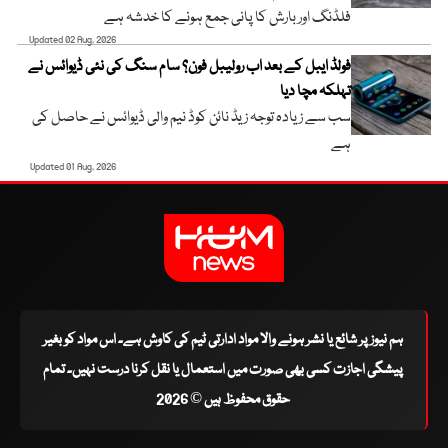
فلڈنگ اور بارش کا پانی جمع ہونے کا خدشہ ہے
Updated 02 Aug, 2026
فولڈ ایبل کے بعد اب رولیبل فون؟ سام سنگ کی نئی ڈیوائس نے
تہلکہ مچا دیا
سب سے زیادہ توجہ زیڈ نائن کوڈ نیم والی ڈیوائس نے حاصل کی
ہے
Updated 01 Aug, 2026
ہم نیوز پر شائع یا نشر ہونے والا مواد ادارتی ٹیم کی کاوش ہے۔ اس مواد کو بغیر
پیشگی اجازت کسی بھی صورت میں استعمال یا نقل کرنا درست نہیں۔ تمام
حقوق محفوظ ہیں © 2026