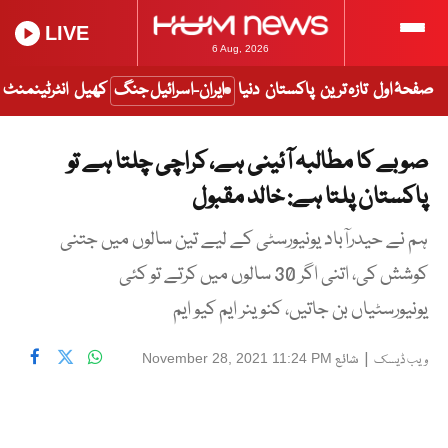
LIVE
6 Aug, 2026
صفحۂ اول
تازہ ترین
پاکستان
دنیا
ایران-اسرائیل جنگ
کھیل
انٹرٹینمنٹ
صوبے کا مطالبہ آئینی ہے، کراچی چلتا ہے تو
پاکستان پلتا ہے: خالد مقبول
ہم نے حیدرآباد یونیورسٹی کے لیے تین سالوں میں جتنی
کوشش کی، اتنی اگر 30 سالوں میں کرتے تو کئی
یونیورسٹیاں بن جاتیں، کنوینر ایم کیو ایم
|
شائع
November 28, 2021 11:24 PM
ویب ڈیسک