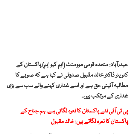
حیدرآباد: متحدہ قومی موومنٹ (ایم کیو ایم) پاکستان کے
کنوینر ڈاکٹر خالد مقبول صدیقی نے کہا ہے کہ صوبے کا
مطالبہ آئینی حق ہے اور اسے غداری کہنے والے سب سے بڑی
غداری کے مرتکب ہیں۔
پی ٹی آئی نئے پاکستان کا نعرہ لگاتی ہے، ہم جناح کے
پاکستان کا نعرہ لگاتے ہیں: خالد مقبول