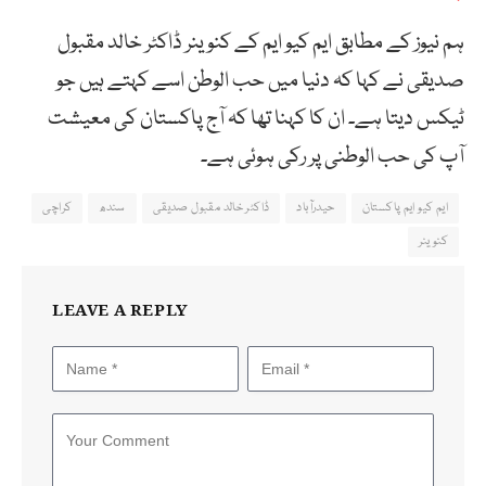
ہم نیوز کے مطابق ایم کیو ایم کے کنوینر ڈاکٹر خالد مقبول
صدیقی نے کہا کہ دنیا میں حب الوطن اسے کہتے ہیں جو
ٹیکس دیتا ہے۔ ان کا کہنا تھا کہ آج پاکستان کی معیشت
آپ کی حب الوطنی پر رکی ہوئی ہے۔
ایم کیو ایم پاکستان
حیدرآباد
ڈاکٹر خالد مقبول صدیقی
سندھ
کراچی
کنوینر
LEAVE A REPLY