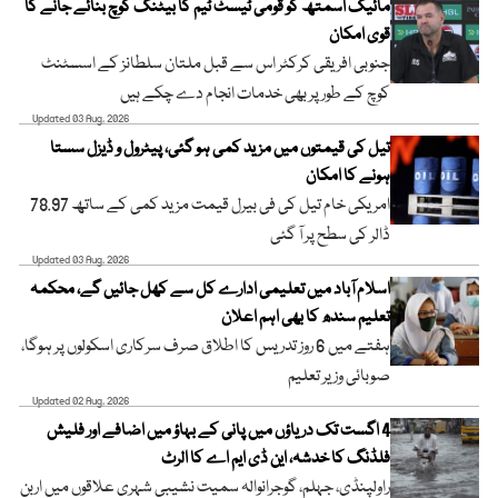
مائیک اسمتھ کو قومی ٹیسٹ ٹیم کا بیٹنگ کوچ بنائے جانے کا
قوی امکان
جنوبی افریقی کرکٹر اس سے قبل ملتان سلطانز کے اسسٹنٹ
کوچ کے طور پر بھی خدمات انجام دے چکے ہیں
Updated 03 Aug, 2026
تیل کی قیمتوں میں مزید کمی ہو گئی، پیٹرول و ڈیزل سستا
ہونے کا امکان
امریکی خام تیل کی فی بیرل قیمت مزید کمی کے ساتھ 78.97
ڈالر کی سطح پر آ گئی
Updated 03 Aug, 2026
اسلام آباد میں تعلیمی ادارے کل سے کھل جائیں گے، محکمہ
تعلیم سندھ کا بھی اہم اعلان
ہفتے میں 6 روز تدریس کا اطلاق صرف سرکاری اسکولوں پر ہوگا،
صوبائی وزیر تعلیم
Updated 02 Aug, 2026
4 اگست تک دریاؤں میں پانی کے بہاؤ میں اضافے اور فلیش
فلڈنگ کا خدشہ، این ڈی ایم اے کا الرٹ
راولپنڈی، جہلم، گوجرانوالہ سمیت نشیبی شہری علاقوں میں اربن